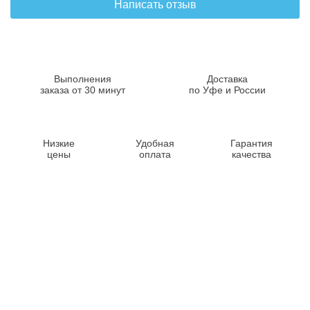
Написать отзыв
Выполнения
Доставка
заказа от 30 минут
по Уфе и России
Низкие
Удобная
Гарантия
цены
оплата
качества
Контакты
8-347-2161-003
8-937-16-70-471
Пн-Пт с 9:00 до 18:00
hello@bashmedica.ru
Доставка и Оплата ›
Склад:
г. Уфа, Юбилейная 14/1
перейти ›
Дополнительно