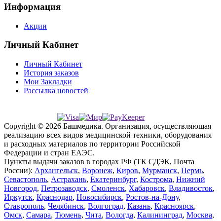
Информация
Акции
Личный Кабинет
Личный Кабинет
История заказов
Мои Закладки
Рассылка новостей
Copyright © 2026 Башмедика.
Организация, осуществляющая
реализацию всех видов медицинской техники, оборудования
и расходных материалов по территории Российской
Федерации и стран ЕАЭС.
Пункты выдачи заказов в городах РФ (ТК СДЭК, Почта
России):
Архангельск
,
Воронеж
,
Киров
,
Мурманск
,
Пермь
,
Севастополь
,
Астрахань
,
Екатеринбург
,
Кострома
,
Нижний
Новгород
,
Петрозаводск
,
Смоленск
,
Хабаровск
,
Владивосток
,
Иркутск
,
Краснодар
,
Новосибирск
,
Ростов-на-Дону
,
Ставрополь
,
Челябинск
,
Волгоград
,
Казань
,
Красноярск
,
Омск
,
Самара
,
Тюмень
,
Чита
,
Вологда
,
Калининград
,
Москва
,