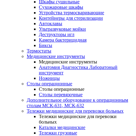
Шкафы сушильные
Сухожаровые шкафы
Устройства термосваривающие
Контейнеры для стерилизации
Автоклавы
Ультразвуковые мойки
Деструкторы игл
Камера бактерицидная
Биксы
Термостаты
Медицинские инструменты
Медицинские инструменты
Анатомия Диагностика Лаборатоный
инструмент
Ножницы
Столы операционные
Столы операционные
Столы перевязочные
Дополнительное оборудование к операционным
столам МСК-631, МСК-632
Тележки медицинские для перевозки больных
Тележки медицинские для перевозки
больных
Каталки медицинские
Тележки грузовые