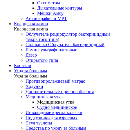
Оксиметры
Дыхательные контуры
Мешки Амбу
Ангиография и МРТ
Кварцевая лампа
Кварцевая лампа
Облучатель рециркулятор бактерицидный
(закрытого типа)
Солнышко Облучатель Бактерицидный
Лампы ультрафиолетовые
Дезар
Открытого типа
Костыли
Уход за больным
Уход за больным
Противопролежневый матрас
Ходунки
Дополнительные приспособления
Медицинская утка
Медицинская утка
Судно медицинское
Инвалидные кресла-коляски
Подгузники для взрослых
Стул туалеты
Средства по уходу за больным