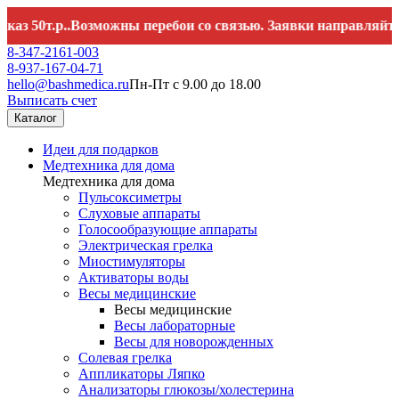
р..Возможны перебои со связью. Заявки направляйте на
hell
8-347-2161-003
8-937-167-04-71
hello@bashmedica.ru
Пн-Пт с 9.00 до 18.00
Выписать счет
Каталог
Идеи для подарков
Медтехника для дома
Медтехника для дома
Пульсоксиметры
Слуховые аппараты
Голосообразующие аппараты
Электрическая грелка
Миостимуляторы
Активаторы воды
Весы медицинские
Весы медицинские
Весы лабораторные
Весы для новорожденных
Солевая грелка
Аппликаторы Ляпко
Анализаторы глюкозы/холестерина