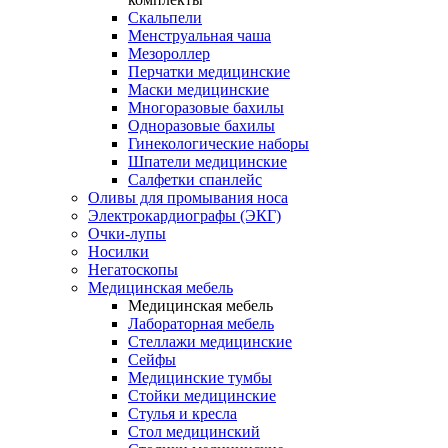
Скальпели
Менструальная чаша
Мезороллер
Перчатки медицинские
Маски медицинские
Многоразовые бахилы
Одноразовые бахилы
Гинекологические наборы
Шпатели медицинские
Салфетки спанлейс
Оливы для промывания носа
Электрокардиографы (ЭКГ)
Очки-лупы
Носилки
Негатоскопы
Медицинская мебель
Медицинская мебель
Лабораторная мебель
Стеллажи медицинские
Сейфы
Медицинские тумбы
Стойки медицинские
Cтулья и кресла
Стол медицинский