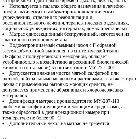
которой можно длительное время отдыхать, лежать, спать
Используется в палатах общего назначения в лечебно-
профилактических и амбулаторно-поликлинических
учреждениях, отделениях реабилитации и
восстановительного лечения, терапевтических отделениях,
социальных учреждениях, интернатах, домах престарелых
Матрас односекционный беспружинный, изготовлен из
эластичного пенополиуретана
Водонепроницаемый съемный чехол с Г-образной
застежкой-молнией выполнен из синтетической ткани
Оксфорд с полиуретановой мембраной, обладает
устойчивостью к воздействию агрессивной биологической
жидкости (пота, мочи) в соответствии с МУ 25.1-001
Допускается влажная чистка мягкой салфеткой или
щеткой, нейтральными мыльными растворами, а также стирка
чехла с применением бытовых моющих средств, не
допускается применение абразивных и хлорсодержащих
материалов
Дезинфекция матраса производится по МУ-287-113
любыми дезинфицирующими и моющими средствами, а
также обработкой в дезинфекционной камере при
температуре не более 90 °C
Дополнительный чехол на матрас не требуется