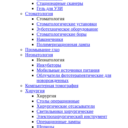
Стационарные сканеры
Гель для УЗИ
Стоматология
Стоматология
Стоматологические установки
Зуботехническое оборудование
Стоматологические боры
Наконечники
Полимеризационная лампа
Промывание глаз
Неонатология
Неонатология
Инкубаторы
Мобильные источники питания
Облучатели фототерапевтические для
новорожденных
Компьютерная томография
Хирургия
Хирургия
Столы операционные
Хирургические отсасыватели
Светильники хирургические
Электрохирургический инструмент
Операционные лампы
Шприцы