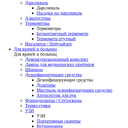
Дарсонваль
Дарсонваль
Насадки на дарсонваль
Алкотестеры
Термометры
Термометры
Бесконтактный термометр
Термометр ртутный
Ингалятор / Небулайзер
Для врачей и больниц
Для врачей и больниц
Демеркуризационный комплект
Лампы для медицинских приборов
Шприцы
Дезинфицирующие средства
Дезинфицирующие средства
Дозаторы
Мистраль дезинфицирующее средство
Антисептик для рук
Фонендоскопы / Стетоскопы
Термо-сумки
УЗИ
УЗИ
Портативные сканеры
Ветиринария