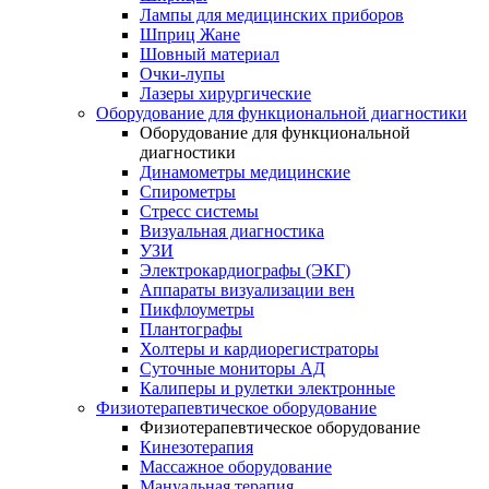
Лампы для медицинских приборов
Шприц Жане
Шовный материал
Очки-лупы
Лазеры хирургические
Оборудование для функциональной диагностики
Оборудование для функциональной
диагностики
Динамометры медицинские
Спирометры
Стресс системы
Визуальная диагностика
УЗИ
Электрокардиографы (ЭКГ)
Аппараты визуализации вен
Пикфлоуметры
Плантографы
Холтеры и кардиорегистраторы
Суточные мониторы АД
Калиперы и рулетки электронные
Физиотерапевтическое оборудование
Физиотерапевтическое оборудование
Кинезотерапия
Массажное оборудование
Мануальная терапия