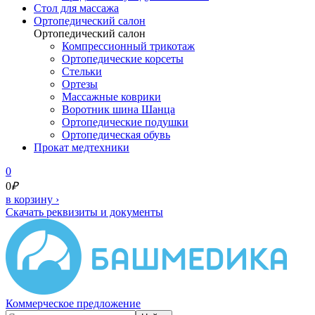
Cтол для массажа
Ортопедический салон
Ортопедический салон
Компрессионный трикотаж
Ортопедические корсеты
Стельки
Ортезы
Массажные коврики
Воротник шина Шанца
Ортопедические подушки
Ортопедическая обувь
Прокат медтехники
0
0
₽
в корзину
›
Скачать реквизиты и документы
Коммерческое предложение