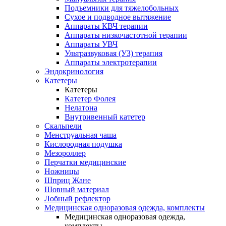
Подъемники для тяжелобольных
Сухое и подводное вытяжение
Аппараты КВЧ терапии
Аппараты низкочастотной терапии
Аппараты УВЧ
Ультразвуковая (УЗ) терапия
Аппараты электротерапии
Эндокринология
Катетеры
Катетеры
Катетер Фолея
Нелатона
Внутривенный катетер
Скальпели
Менструальная чаша
Кислородная подушка
Мезороллер
Перчатки медицинские
Ножницы
Шприц Жане
Шовный материал
Лобный рефлектор
Медицинская одноразовая одежда, комплекты
Медицинская одноразовая одежда,
комплекты