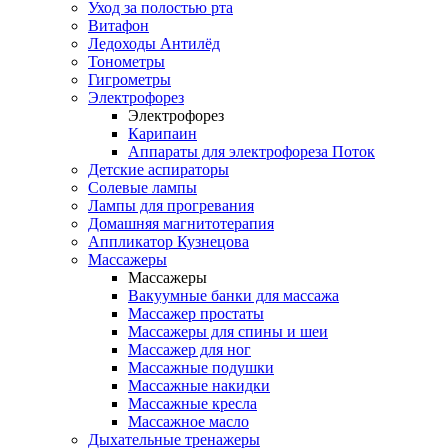
Уход за полостью рта
Витафон
Ледоходы Антилёд
Тонометры
Гигрометры
Электрофорез
Электрофорез
Карипаин
Аппараты для электрофореза Поток
Детские аспираторы
Солевые лампы
Лампы для прогревания
Домашняя магнитотерапия
Аппликатор Кузнецова
Массажеры
Массажеры
Вакуумные банки для массажа
Массажер простаты
Массажеры для спины и шеи
Массажер для ног
Массажные подушки
Массажные накидки
Массажные кресла
Массажное масло
Дыхательные тренажеры