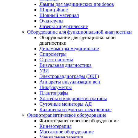
Лампы для медицинских приборов
Шприц Жане
Шовный материал
Очки-лупы
Лазеры хирургические
Оборудование для функциональной диагностики
Оборудование для функциональной
диагностики
Динамометры медицинские
Спирометры
Стресс системы
Визуальная диагностика
УЗИ
Электрокардиографы (ЭКГ)
Аппараты визуализации вен
Пикфлоуметры
Плантографы
Холтеры и кардиорегистраторы
Суточные мониторы АД
Калиперы и рулетки электронные
Физиотерапевтическое оборудование
Физиотерапевтическое оборудование
Кинезотерапия
Массажное оборудование
Мануальная терапия