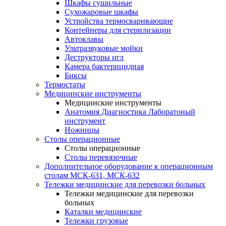
Шкафы сушильные
Сухожаровые шкафы
Устройства термосваривающие
Контейнеры для стерилизации
Автоклавы
Ультразвуковые мойки
Деструкторы игл
Камера бактерицидная
Биксы
Термостаты
Медицинские инструменты
Медицинские инструменты
Анатомия Диагностика Лаборатоный
инструмент
Ножницы
Столы операционные
Столы операционные
Столы перевязочные
Дополнительное оборудование к операционным
столам МСК-631, МСК-632
Тележки медицинские для перевозки больных
Тележки медицинские для перевозки
больных
Каталки медицинские
Тележки грузовые