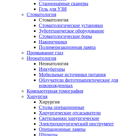
Стационарные сканеры
Гель для УЗИ
Стоматология
Стоматология
Стоматологические установки
Зуботехническое оборудование
Стоматологические боры
Наконечники
Полимеризационная лампа
Промывание глаз
Неонатология
Неонатология
Инкубаторы
Мобильные источники питания
Облучатели фототерапевтические для
новорожденных
Компьютерная томография
Хирургия
Хирургия
Столы операционные
Хирургические отсасыватели
Светильники хирургические
Электрохирургический инструмент
Операционные лампы
Шприцы