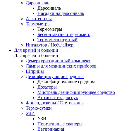
Дарсонваль
Дарсонваль
Насадки на дарсонваль
Алкотестеры
Термометры
Термометры
Бесконтактный термометр
Термометр ртутный
Ингалятор / Небулайзер
Для врачей и больниц
Для врачей и больниц
Демеркуризационный комплект
Лампы для медицинских приборов
Шприцы
Дезинфицирующие средства
Дезинфицирующие средства
Дозаторы
Мистраль дезинфицирующее средство
Антисептик для рук
Фонендоскопы / Стетоскопы
Термо-сумки
УЗИ
УЗИ
Портативные сканеры
Ветиринария