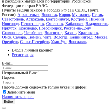
и расходных материалов по территории Российской
Федерации и стран ЕАЭС.
Пункты выдачи заказов в городах РФ (ТК СДЭК, Почта
России):
Архангельск
,
Воронеж
,
Киров
,
Мурманск
,
Пермь
,
Севастополь
,
Астрахань
,
Екатеринбург
,
Кострома
,
Нижний
Новгород
,
Петрозаводск
,
Смоленск
,
Хабаровск
,
Владивосток
,
Иркутск
,
Краснодар
,
Новосибирск
,
Ростов-на-Дону
,
Ставрополь
,
Челябинск
,
Волгоград
,
Казань
,
Красноярск
,
Омск
,
Самара
,
Тюмень
,
Чита
,
Вологда
,
Калининград
,
Москва
,
Оренбург
,
Санкт-Петербург
,
Улан-Удэ
,
Ярославль
Вход в личный кабинет
Регистрация
E-mail
Неправильный E-mail
Пароль
Пароль должен содержать только буквы и цифры
Запомнить меня
Напомнить пароль
Войти