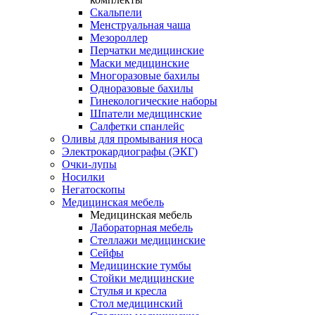
Скальпели
Менструальная чаша
Мезороллер
Перчатки медицинские
Маски медицинские
Многоразовые бахилы
Одноразовые бахилы
Гинекологические наборы
Шпатели медицинские
Салфетки спанлейс
Оливы для промывания носа
Электрокардиографы (ЭКГ)
Очки-лупы
Носилки
Негатоскопы
Медицинская мебель
Медицинская мебель
Лабораторная мебель
Стеллажи медицинские
Сейфы
Медицинские тумбы
Стойки медицинские
Cтулья и кресла
Стол медицинский