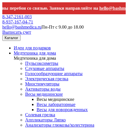
ребои со связью. Заявки направляйте на
hello@bashmedica.ru
8-347-2161-003
8-937-167-04-71
hello@bashmedica.ru
Пн-Пт с 9.00 до 18.00
Выписать счет
Каталог
Идеи для подарков
Медтехника для дома
Медтехника для дома
Пульсоксиметры
Слуховые аппараты
Голосообразующие аппараты
Электрическая грелка
Миостимуляторы
Активаторы воды
Весы медицинские
Весы медицинские
Весы лабораторные
Весы для новорожденных
Солевая грелка
Аппликаторы Ляпко
Анализаторы глюкозы/холестерина