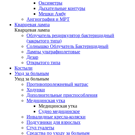
Оксиметры
Дыхательные контуры
Мешки Амбу
Ангиография и МРТ
Кварцевая лампа
Кварцевая лампа
Облучатель рециркулятор бактерицидный
(закрытого типа)
Солнышко Облучатель Бактерицидный
Лампы ультрафиолетовые
Дезар
Открытого типа
Костыли
Уход за больным
Уход за больным
Противопролежневый матрас
Ходунки
Дополнительные приспособления
Медицинская утка
Медицинская утка
Судно медицинское
Инвалидные кресла-коляски
Подгузники для взрослых
Стул туалеты
Средства по уходу за больным