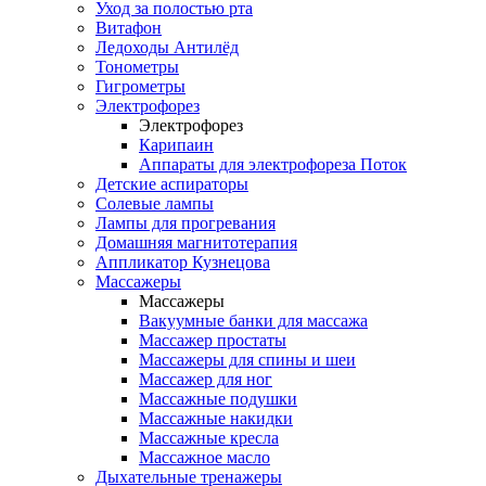
Уход за полостью рта
Витафон
Ледоходы Антилёд
Тонометры
Гигрометры
Электрофорез
Электрофорез
Карипаин
Аппараты для электрофореза Поток
Детские аспираторы
Солевые лампы
Лампы для прогревания
Домашняя магнитотерапия
Аппликатор Кузнецова
Массажеры
Массажеры
Вакуумные банки для массажа
Массажер простаты
Массажеры для спины и шеи
Массажер для ног
Массажные подушки
Массажные накидки
Массажные кресла
Массажное масло
Дыхательные тренажеры