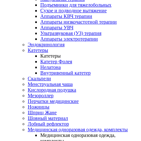
Подъемники для тяжелобольных
Сухое и подводное вытяжение
Аппараты КВЧ терапии
Аппараты низкочастотной терапии
Аппараты УВЧ
Ультразвуковая (УЗ) терапия
Аппараты электротерапии
Эндокринология
Катетеры
Катетеры
Катетер Фолея
Нелатона
Внутривенный катетер
Скальпели
Менструальная чаша
Кислородная подушка
Мезороллер
Перчатки медицинские
Ножницы
Шприц Жане
Шовный материал
Лобный рефлектор
Медицинская одноразовая одежда, комплекты
Медицинская одноразовая одежда,
комплекты