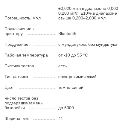
±0,020 мг/л в диапазоне 0,000–
0,200 мг/л; ±10% в диапазоне
Погрешность, мг/л
свыше 0,200–2,000 мг/л
Подключение к
принтеру
Bluetooth
Продувание
с мундштуком, без мундштука
Рабочая температура
от -10 до 55 °С
Счетчик тестов
есть
Тип датчика
электрохимический
Цвет
темно-синий
Число тестов без
подзарядки/замены
батарейки
до 5000
Ширина, мм
41