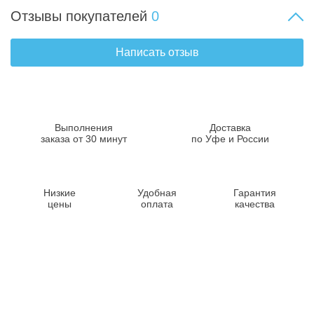
Отзывы покупателей
0
Написать отзыв
Выполнения
Доставка
заказа от 30 минут
по Уфе и России
Низкие
Удобная
Гарантия
цены
оплата
качества
Контакты
8-347-2161-003
8-937-16-70-471
Пн-Пт с 9:00 до 18:00
hello@bashmedica.ru