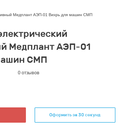
ативный Медплант АЭП-01 Вихрь для машин СМП
электрический
й Медплант АЭП-01
машин СМП
0 отзывов
Оформить за 30 секунд