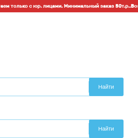
ько с юр. лицами. Минимальный заказ 50т.р..Возможны
Найти
Найти