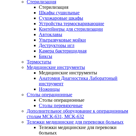
Стерилизация
Стерилизация
Шкафы сушильные
Сухожаровые шкафы
Устройства термосваривающие
Контейнеры для стерилизации
Автоклавы
Ультразвуковые мойки
Деструкторы игл
Камера бактерицидная
Биксы
Термостаты
Медицинские инструменты
Медицинские инструменты
Анатомия Диагностика Лаборатоный
инструмент
Ножницы
Столы операционные
Столы операционные
Столы перевязочные
Дополнительное оборудование к операционным
столам МСК-631, МСК-632
Тележки медицинские для перевозки больных
Тележки медицинские для перевозки
больных