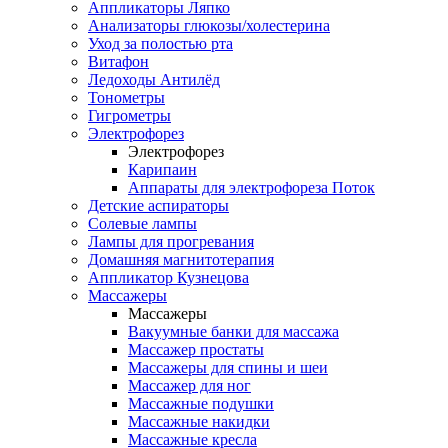
Аппликаторы Ляпко
Анализаторы глюкозы/холестерина
Уход за полостью рта
Витафон
Ледоходы Антилёд
Тонометры
Гигрометры
Электрофорез
Электрофорез
Карипаин
Аппараты для электрофореза Поток
Детские аспираторы
Солевые лампы
Лампы для прогревания
Домашняя магнитотерапия
Аппликатор Кузнецова
Массажеры
Массажеры
Вакуумные банки для массажа
Массажер простаты
Массажеры для спины и шеи
Массажер для ног
Массажные подушки
Массажные накидки
Массажные кресла