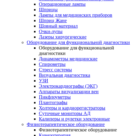
Операционные лампы
Шприцы
Лампы для медицинских приборов
Шприц Жане
Шовный материал
Очки-лупы
Лазеры хирургические
Оборудование для функциональной диагностики
Оборудование для функциональной
диагностики
Динамометры медицинские
Спирометры
Стресс системы
Визуальная диагностика
УЗИ
Электрокардиографы (ЭКГ)
Аппараты визуализации вен
Пикфлоуметры
Плантографы
Холтеры и кардиорегистраторы
Суточные мониторы АД
Калиперы и рулетки электронные
Физиотерапевтическое оборудование
Физиотерапевтическое оборудование
Кинезотерапия