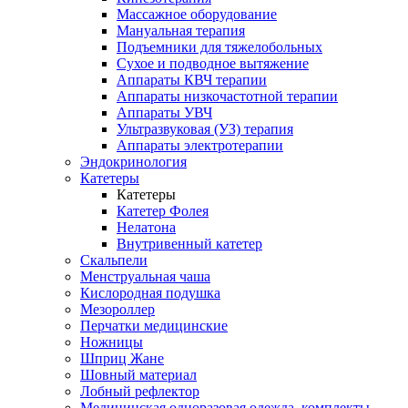
Массажное оборудование
Мануальная терапия
Подъемники для тяжелобольных
Сухое и подводное вытяжение
Аппараты КВЧ терапии
Аппараты низкочастотной терапии
Аппараты УВЧ
Ультразвуковая (УЗ) терапия
Аппараты электротерапии
Эндокринология
Катетеры
Катетеры
Катетер Фолея
Нелатона
Внутривенный катетер
Скальпели
Менструальная чаша
Кислородная подушка
Мезороллер
Перчатки медицинские
Ножницы
Шприц Жане
Шовный материал
Лобный рефлектор
Медицинская одноразовая одежда, комплекты