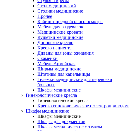
Cтулья и кресла
Стол медицинский
Столики медицинские
Прочее
Кабинет предрейсового осмотра
Мебель для раздевалок
Медицинские кровати
Кушетки медицинские
Донорское кресло
Кресло пациента
Диваны для зоны ожидания
Скамейки
Мебель Армейская
Ширмы медицинские
Штативы для капельницы
Тележки медицинские для перевозки
больных
Шкафы медицинские
Гинекологические кресла
Гинекологические кресла
Кресло гинекологическое с электроприводом
Шкафы медицинские
Шкафы медицинские
Шкафы для документов
Шкафы металлические с замком