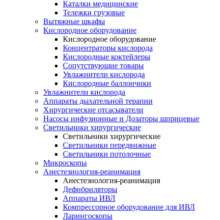
Каталки медицинские
Тележки грузовые
Вытяжные шкафы
Кислородное оборудование
Кислородное оборудование
Концентраторы кислорода
Кислородные коктейлеры
Сопутствующие товары
Увлажнители кислорода
Кислородные баллончики
Увлажнители кислорода
Аппараты дыхательной терапии
Хирургические отсасыватели
Насосы инфузионные и Дозаторы шприцевые
Светильники хирургические
Светильники хирургические
Светильники передвижные
Светильники потолочные
Микроскопы
Анестезиология-реанимация
Анестезиология-реанимация
Дефибриляторы
Аппараты ИВЛ
Компрессорное оборудование для ИВЛ
Ларингоскопы