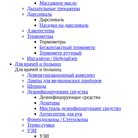
Массажное масло
Дыхательные тренажеры
Дарсонваль
Дарсонваль
Насадки на дарсонваль
Алкотестеры
Термометры
Термометры
Бесконтактный термометр
Термометр ртутный
Ингалятор / Небулайзер
Для врачей и больниц
Для врачей и больниц
Демеркуризационный комплект
Лампы для медицинских приборов
Шприцы
Дезинфицирующие средства
Дезинфицирующие средства
Дозаторы
Мистраль дезинфицирующее средство
Антисептик для рук
Фонендоскопы / Стетоскопы
Термо-сумки
УЗИ
УЗИ