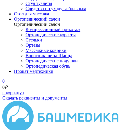
Стул туалеты
Средства по уходу за больным
Cтол для массажа
Ортопедический салон
Ортопедический салон
Компрессионный трикотаж
Ортопедические корсеты
Стельки
Ортезы
Массажные коврики
Воротник шина Шанца
Ортопедические подушки
Ортопедическая обувь
Прокат медтехники
0
0
₽
в корзину
›
Скачать реквизиты и документы