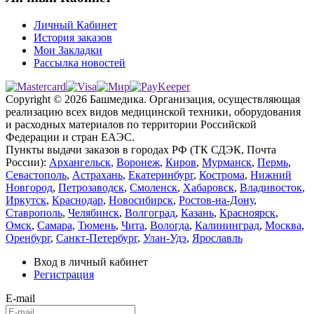
Личный Кабинет
История заказов
Мои Закладки
Рассылка новостей
Copyright © 2026 Башмедика.
Организация, осуществляющая
реализацию всех видов медицинской техники, оборудования
и расходных материалов по территории Российской
Федерации и стран ЕАЭС.
Пункты выдачи заказов в городах РФ (ТК СДЭК, Почта
России):
Архангельск
,
Воронеж
,
Киров
,
Мурманск
,
Пермь
,
Севастополь
,
Астрахань
,
Екатеринбург
,
Кострома
,
Нижний
Новгород
,
Петрозаводск
,
Смоленск
,
Хабаровск
,
Владивосток
,
Иркутск
,
Краснодар
,
Новосибирск
,
Ростов-на-Дону
,
Ставрополь
,
Челябинск
,
Волгоград
,
Казань
,
Красноярск
,
Омск
,
Самара
,
Тюмень
,
Чита
,
Вологда
,
Калининград
,
Москва
,
Оренбург
,
Санкт-Петербург
,
Улан-Удэ
,
Ярославль
Вход в личный кабинет
Регистрация
E-mail