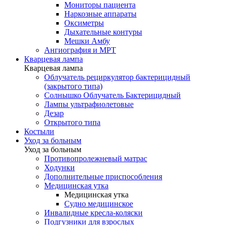
Мониторы пациента
Наркозные аппараты
Оксиметры
Дыхательные контуры
Мешки Амбу
Ангиография и МРТ
Кварцевая лампа
Кварцевая лампа
Облучатель рециркулятор бактерицидный
(закрытого типа)
Солнышко Облучатель Бактерицидный
Лампы ультрафиолетовые
Дезар
Открытого типа
Костыли
Уход за больным
Уход за больным
Противопролежневый матрас
Ходунки
Дополнительные приспособления
Медицинская утка
Медицинская утка
Судно медицинское
Инвалидные кресла-коляски
Подгузники для взрослых