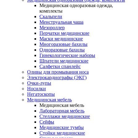
Медицинская одноразовая одежда,
комплекты
Скальпели
Менструальная чаша
Мезороллер
Перчатки медицинские
Маски медицинские
Многоразовые бахилы
Одноразовые бахилы
Гинекологические наборы
Шпатели медицинские
Салфетки спанлейс
Оливы для промывания носа
Электрокардиографы (ЭКГ)
Очки-лупы
Носилки
Негатоскопы
Медицинская мебель
Медицинская мебель
Лабораторная мебель
Стеллажи медицинские
Сейфы
Медицинские тумбы
Стойки медицинские