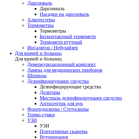
Дарсонваль
Дарсонваль
Насадки на дарсонваль
Алкотестеры
Термометры
Термометры
Бесконтактный термометр
Термометр ртутный
Ингалятор / Небулайзер
Для врачей и больниц
Для врачей и больниц
Демеркуризационный комплект
Лампы для медицинских приборов
Шприцы
Дезинфицирующие средства
Дезинфицирующие средства
Дозаторы
Мистраль дезинфицирующее средство
Антисептик для рук
Фонендоскопы / Стетоскопы
Термо-сумки
УЗИ
УЗИ
Портативные сканеры
Ветиринария