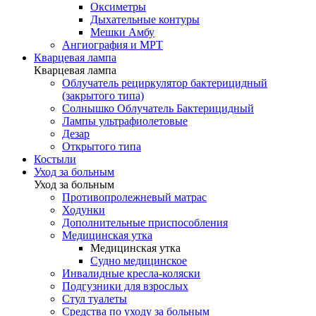
Оксиметры
Дыхательные контуры
Мешки Амбу
Ангиография и МРТ
Кварцевая лампа
Кварцевая лампа
Облучатель рециркулятор бактерицидный
(закрытого типа)
Солнышко Облучатель Бактерицидный
Лампы ультрафиолетовые
Дезар
Открытого типа
Костыли
Уход за больным
Уход за больным
Противопролежневый матрас
Ходунки
Дополнительные приспособления
Медицинская утка
Медицинская утка
Судно медицинское
Инвалидные кресла-коляски
Подгузники для взрослых
Стул туалеты
Средства по уходу за больным