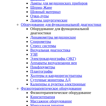
Лампы для медицинских приборов
Шприц Жане
Шовный материал
Очки-лупы
Лазеры хирургические
Оборудование для функциональной диагностики
Оборудование для функциональной
диагностики
Динамометры медицинские
Спирометры
Стресс системы
Визуальная диагностика
УЗИ
Электрокардиографы (ЭКГ)
Аппараты визуализации вен
Пикфлоуметры
Плантографы
Холтеры и кардиорегистраторы
Суточные мониторы АД
Калиперы и рулетки электронные
Физиотерапевтическое оборудование
Физиотерапевтическое оборудование
Кинезотерапия
Массажное оборудование
Мануальная терапия