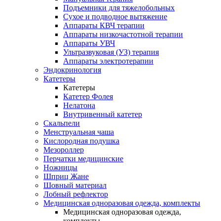
Подъемники для тяжелобольных
Сухое и подводное вытяжение
Аппараты КВЧ терапии
Аппараты низкочастотной терапии
Аппараты УВЧ
Ультразвуковая (УЗ) терапия
Аппараты электротерапии
Эндокринология
Катетеры
Катетеры
Катетер Фолея
Нелатона
Внутривенный катетер
Скальпели
Менструальная чаша
Кислородная подушка
Мезороллер
Перчатки медицинские
Ножницы
Шприц Жане
Шовный материал
Лобный рефлектор
Медицинская одноразовая одежда, комплекты
Медицинская одноразовая одежда,
комплекты