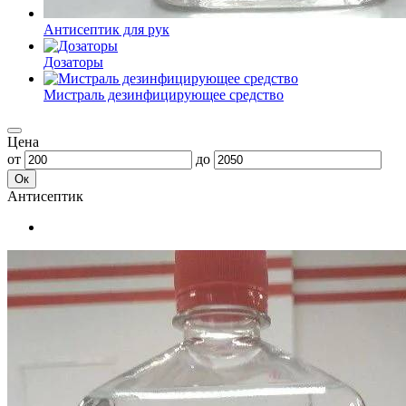
Антисептик для рук
Дозаторы
Мистраль дезинфицирующее средство
Цена
от
до
Ок
Антисептик