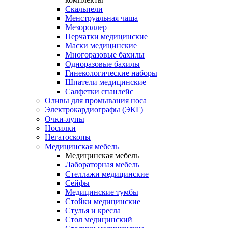
Скальпели
Менструальная чаша
Мезороллер
Перчатки медицинские
Маски медицинские
Многоразовые бахилы
Одноразовые бахилы
Гинекологические наборы
Шпатели медицинские
Салфетки спанлейс
Оливы для промывания носа
Электрокардиографы (ЭКГ)
Очки-лупы
Носилки
Негатоскопы
Медицинская мебель
Медицинская мебель
Лабораторная мебель
Стеллажи медицинские
Сейфы
Медицинские тумбы
Стойки медицинские
Cтулья и кресла
Стол медицинский