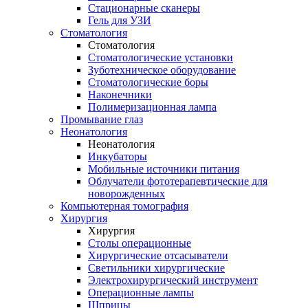
Стационарные сканеры
Гель для УЗИ
Стоматология
Стоматология
Стоматологические установки
Зуботехническое оборудование
Стоматологические боры
Наконечники
Полимеризационная лампа
Промывание глаз
Неонатология
Неонатология
Инкубаторы
Мобильные источники питания
Облучатели фототерапевтические для
новорожденных
Компьютерная томография
Хирургия
Хирургия
Столы операционные
Хирургические отсасыватели
Светильники хирургические
Электрохирургический инструмент
Операционные лампы
Шприцы