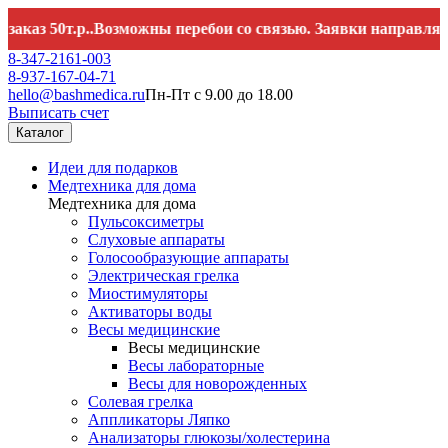
т.р..Возможны перебои со связью. Заявки направляйте на
hel
8-347-2161-003
8-937-167-04-71
hello@bashmedica.ru
Пн-Пт с 9.00 до 18.00
Выписать счет
Каталог
Идеи для подарков
Медтехника для дома
Медтехника для дома
Пульсоксиметры
Слуховые аппараты
Голосообразующие аппараты
Электрическая грелка
Миостимуляторы
Активаторы воды
Весы медицинские
Весы медицинские
Весы лабораторные
Весы для новорожденных
Солевая грелка
Аппликаторы Ляпко
Анализаторы глюкозы/холестерина