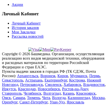
Акции
Личный Кабинет
Личный Кабинет
История заказов
Мои Закладки
Рассылка новостей
Copyright © 2026 Башмедика.
Организация, осуществляющая
реализацию всех видов медицинской техники, оборудования
и расходных материалов по территории Российской
Федерации и стран ЕАЭС.
Пункты выдачи заказов в городах РФ (ТК СДЭК, Почта
России):
Архангельск
,
Воронеж
,
Киров
,
Мурманск
,
Пермь
,
Севастополь
,
Астрахань
,
Екатеринбург
,
Кострома
,
Нижний
Новгород
,
Петрозаводск
,
Смоленск
,
Хабаровск
,
Владивосток
,
Иркутск
,
Краснодар
,
Новосибирск
,
Ростов-на-Дону
,
Ставрополь
,
Челябинск
,
Волгоград
,
Казань
,
Красноярск
,
Омск
,
Самара
,
Тюмень
,
Чита
,
Вологда
,
Калининград
,
Москва
,
Оренбург
,
Санкт-Петербург
,
Улан-Удэ
,
Ярославль