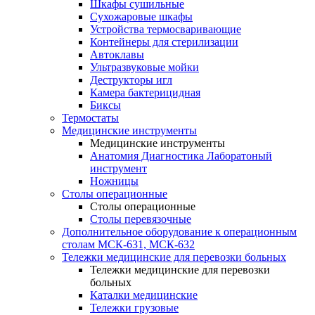
Шкафы сушильные
Сухожаровые шкафы
Устройства термосваривающие
Контейнеры для стерилизации
Автоклавы
Ультразвуковые мойки
Деструкторы игл
Камера бактерицидная
Биксы
Термостаты
Медицинские инструменты
Медицинские инструменты
Анатомия Диагностика Лаборатоный
инструмент
Ножницы
Столы операционные
Столы операционные
Столы перевязочные
Дополнительное оборудование к операционным
столам МСК-631, МСК-632
Тележки медицинские для перевозки больных
Тележки медицинские для перевозки
больных
Каталки медицинские
Тележки грузовые