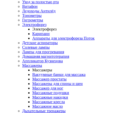
Уход за полостью рта
Витафон
Ледоходы Антилёд
Тонометры
Гигрометры
Электрофорез
Электрофорез
Карипаин
Аппараты для электрофореза Поток
Детские аспираторы
Солевые лампы
Лампы для прогревания
Домашняя магнитотерапия
Аппликатор Кузнецова
Массажеры
Массажеры
Вакуумные банки для массажа
Массажер простаты
Массажеры для спины и шеи
Массажер для ног
Массажные подушки
Массажные накидки
Массажные кресла
Массажное масло
Дыхательные тренажеры