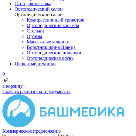
Cтол для массажа
Ортопедический салон
Ортопедический салон
Компрессионный трикотаж
Ортопедические корсеты
Стельки
Ортезы
Массажные коврики
Воротник шина Шанца
Ортопедические подушки
Ортопедическая обувь
Прокат медтехники
0
0
₽
в корзину
›
Скачать реквизиты и документы
Коммерческое предложение