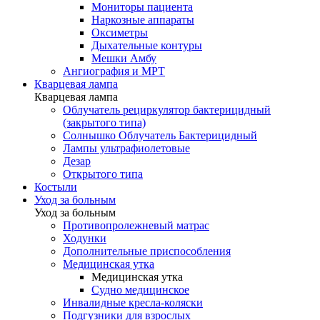
Мониторы пациента
Наркозные аппараты
Оксиметры
Дыхательные контуры
Мешки Амбу
Ангиография и МРТ
Кварцевая лампа
Кварцевая лампа
Облучатель рециркулятор бактерицидный
(закрытого типа)
Солнышко Облучатель Бактерицидный
Лампы ультрафиолетовые
Дезар
Открытого типа
Костыли
Уход за больным
Уход за больным
Противопролежневый матрас
Ходунки
Дополнительные приспособления
Медицинская утка
Медицинская утка
Судно медицинское
Инвалидные кресла-коляски
Подгузники для взрослых