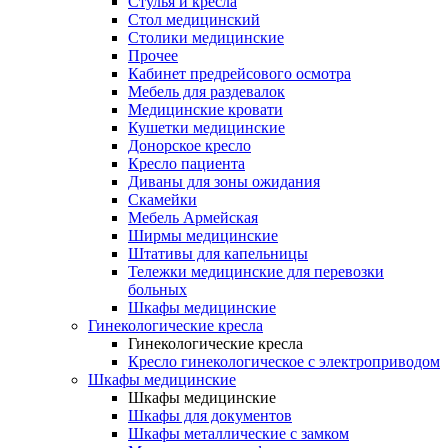
Cтулья и кресла
Стол медицинский
Столики медицинские
Прочее
Кабинет предрейсового осмотра
Мебель для раздевалок
Медицинские кровати
Кушетки медицинские
Донорское кресло
Кресло пациента
Диваны для зоны ожидания
Скамейки
Мебель Армейская
Ширмы медицинские
Штативы для капельницы
Тележки медицинские для перевозки
больных
Шкафы медицинские
Гинекологические кресла
Гинекологические кресла
Кресло гинекологическое с электроприводом
Шкафы медицинские
Шкафы медицинские
Шкафы для документов
Шкафы металлические с замком