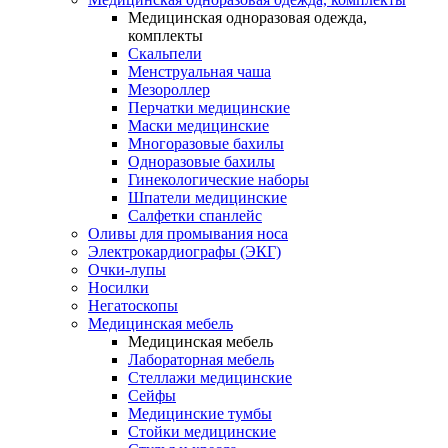
Медицинская одноразовая одежда,
комплекты
Скальпели
Менструальная чаша
Мезороллер
Перчатки медицинские
Маски медицинские
Многоразовые бахилы
Одноразовые бахилы
Гинекологические наборы
Шпатели медицинские
Салфетки спанлейс
Оливы для промывания носа
Электрокардиографы (ЭКГ)
Очки-лупы
Носилки
Негатоскопы
Медицинская мебель
Медицинская мебель
Лабораторная мебель
Стеллажи медицинские
Сейфы
Медицинские тумбы
Стойки медицинские