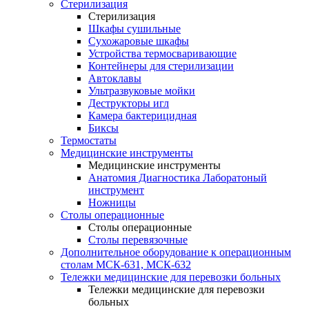
Стерилизация
Стерилизация
Шкафы сушильные
Сухожаровые шкафы
Устройства термосваривающие
Контейнеры для стерилизации
Автоклавы
Ультразвуковые мойки
Деструкторы игл
Камера бактерицидная
Биксы
Термостаты
Медицинские инструменты
Медицинские инструменты
Анатомия Диагностика Лаборатоный
инструмент
Ножницы
Столы операционные
Столы операционные
Столы перевязочные
Дополнительное оборудование к операционным
столам МСК-631, МСК-632
Тележки медицинские для перевозки больных
Тележки медицинские для перевозки
больных