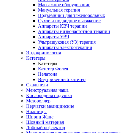
Массажное оборудование
Мануальная терапия
Подъемники для тяжелобольных
Сухое и подводное вытяжение
Аппараты КВЧ терапии
Аппараты низкочастотной терапии
Аппараты УВЧ
Ультразвуковая (УЗ) терапия
Аппараты электротерапии
Эндокринология
Катетеры
Катетеры
Катетер Фолея
Нелатона
Внутривенный катетер
Скальпели
Менструальная чаша
Кислородная подушка
Мезороллер
Перчатки медицинские
Ножницы
Шприц Жане
Шовный материал
Лобный рефлектор
Медицинская одноразовая одежда, комплекты