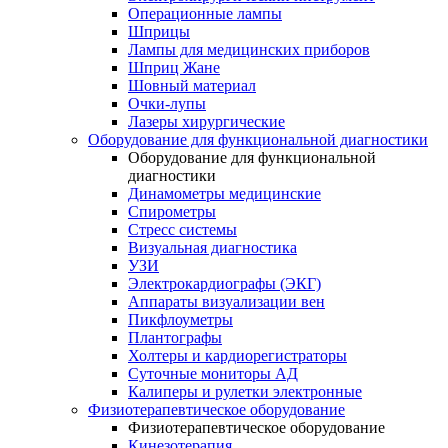
Операционные лампы
Шприцы
Лампы для медицинских приборов
Шприц Жане
Шовный материал
Очки-лупы
Лазеры хирургические
Оборудование для функциональной диагностики
Оборудование для функциональной
диагностики
Динамометры медицинские
Спирометры
Стресс системы
Визуальная диагностика
УЗИ
Электрокардиографы (ЭКГ)
Аппараты визуализации вен
Пикфлоуметры
Плантографы
Холтеры и кардиорегистраторы
Суточные мониторы АД
Калиперы и рулетки электронные
Физиотерапевтическое оборудование
Физиотерапевтическое оборудование
Кинезотерапия