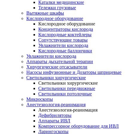
Каталки медицинские
Тележки грузовые
Вытяжные шкафы
Кислородное оборудование
Кислородное оборудование
Концентраторы кислорода
Кислородные коктейлеры
Сопутствующие товары
Увлажнители кислорода
Кислородные баллончики
Увлажнители кислорода
Аппараты дыхательной терапии
Хирургические отсасыватели
Насосы инфузионные и Дозаторы шприцевые
Светильники хирургические
Светильники хирургические
Светильники передвижные
Светильники потолочные
Микроскопы
Анестезиология-реанимация
Анестезиология-реанимация
Дефибриляторы
Аппараты ИВЛ
Компрессорное оборудование для ИВЛ
Ларингоскопы