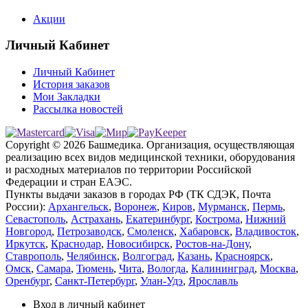
Акции
Личный Кабинет
Личный Кабинет
История заказов
Мои Закладки
Рассылка новостей
Copyright © 2026 Башмедика.
Организация, осуществляющая
реализацию всех видов медицинской техники, оборудования
и расходных материалов по территории Российской
Федерации и стран ЕАЭС.
Пункты выдачи заказов в городах РФ (ТК СДЭК, Почта
России):
Архангельск
,
Воронеж
,
Киров
,
Мурманск
,
Пермь
,
Севастополь
,
Астрахань
,
Екатеринбург
,
Кострома
,
Нижний
Новгород
,
Петрозаводск
,
Смоленск
,
Хабаровск
,
Владивосток
,
Иркутск
,
Краснодар
,
Новосибирск
,
Ростов-на-Дону
,
Ставрополь
,
Челябинск
,
Волгоград
,
Казань
,
Красноярск
,
Омск
,
Самара
,
Тюмень
,
Чита
,
Вологда
,
Калининград
,
Москва
,
Оренбург
,
Санкт-Петербург
,
Улан-Удэ
,
Ярославль
Вход в личный кабинет