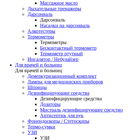
Массажное масло
Дыхательные тренажеры
Дарсонваль
Дарсонваль
Насадки на дарсонваль
Алкотестеры
Термометры
Термометры
Бесконтактный термометр
Термометр ртутный
Ингалятор / Небулайзер
Для врачей и больниц
Для врачей и больниц
Демеркуризационный комплект
Лампы для медицинских приборов
Шприцы
Дезинфицирующие средства
Дезинфицирующие средства
Дозаторы
Мистраль дезинфицирующее средство
Антисептик для рук
Фонендоскопы / Стетоскопы
Термо-сумки
УЗИ
УЗИ