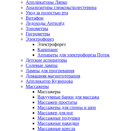
Аппликаторы Ляпко
Анализаторы глюкозы/холестерина
Уход за полостью рта
Витафон
Ледоходы Антилёд
Тонометры
Гигрометры
Электрофорез
Электрофорез
Карипаин
Аппараты для электрофореза Поток
Детские аспираторы
Солевые лампы
Лампы для прогревания
Домашняя магнитотерапия
Аппликатор Кузнецова
Массажеры
Массажеры
Вакуумные банки для массажа
Массажер простаты
Массажеры для спины и шеи
Массажер для ног
Массажные подушки
Массажные накидки
Массажные кресла