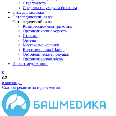
Стул туалеты
Средства по уходу за больным
Cтол для массажа
Ортопедический салон
Ортопедический салон
Компрессионный трикотаж
Ортопедические корсеты
Стельки
Ортезы
Массажные коврики
Воротник шина Шанца
Ортопедические подушки
Ортопедическая обувь
Прокат медтехники
0
0
₽
в корзину
›
Скачать реквизиты и документы