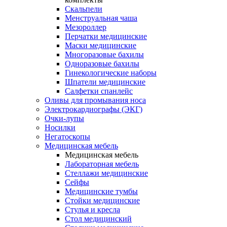
Скальпели
Менструальная чаша
Мезороллер
Перчатки медицинские
Маски медицинские
Многоразовые бахилы
Одноразовые бахилы
Гинекологические наборы
Шпатели медицинские
Салфетки спанлейс
Оливы для промывания носа
Электрокардиографы (ЭКГ)
Очки-лупы
Носилки
Негатоскопы
Медицинская мебель
Медицинская мебель
Лабораторная мебель
Стеллажи медицинские
Сейфы
Медицинские тумбы
Стойки медицинские
Cтулья и кресла
Стол медицинский