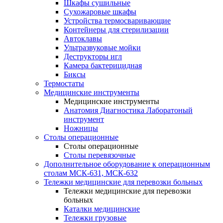
Шкафы сушильные
Сухожаровые шкафы
Устройства термосваривающие
Контейнеры для стерилизации
Автоклавы
Ультразвуковые мойки
Деструкторы игл
Камера бактерицидная
Биксы
Термостаты
Медицинские инструменты
Медицинские инструменты
Анатомия Диагностика Лаборатоный
инструмент
Ножницы
Столы операционные
Столы операционные
Столы перевязочные
Дополнительное оборудование к операционным
столам МСК-631, МСК-632
Тележки медицинские для перевозки больных
Тележки медицинские для перевозки
больных
Каталки медицинские
Тележки грузовые