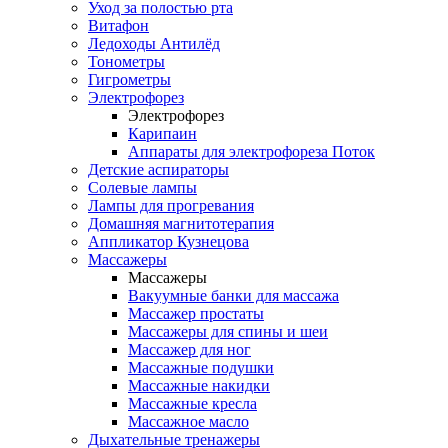
Уход за полостью рта
Витафон
Ледоходы Антилёд
Тонометры
Гигрометры
Электрофорез
Электрофорез
Карипаин
Аппараты для электрофореза Поток
Детские аспираторы
Солевые лампы
Лампы для прогревания
Домашняя магнитотерапия
Аппликатор Кузнецова
Массажеры
Массажеры
Вакуумные банки для массажа
Массажер простаты
Массажеры для спины и шеи
Массажер для ног
Массажные подушки
Массажные накидки
Массажные кресла
Массажное масло
Дыхательные тренажеры