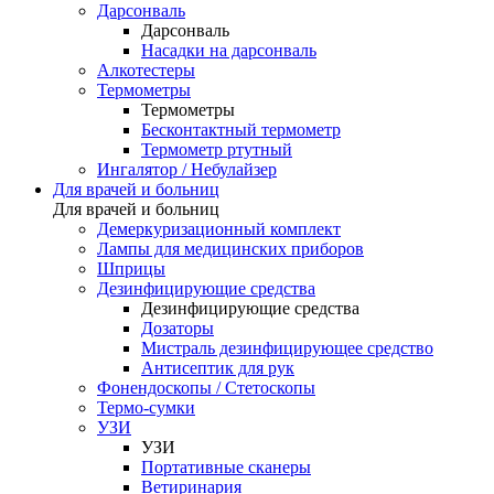
Дарсонваль
Дарсонваль
Насадки на дарсонваль
Алкотестеры
Термометры
Термометры
Бесконтактный термометр
Термометр ртутный
Ингалятор / Небулайзер
Для врачей и больниц
Для врачей и больниц
Демеркуризационный комплект
Лампы для медицинских приборов
Шприцы
Дезинфицирующие средства
Дезинфицирующие средства
Дозаторы
Мистраль дезинфицирующее средство
Антисептик для рук
Фонендоскопы / Стетоскопы
Термо-сумки
УЗИ
УЗИ
Портативные сканеры
Ветиринария