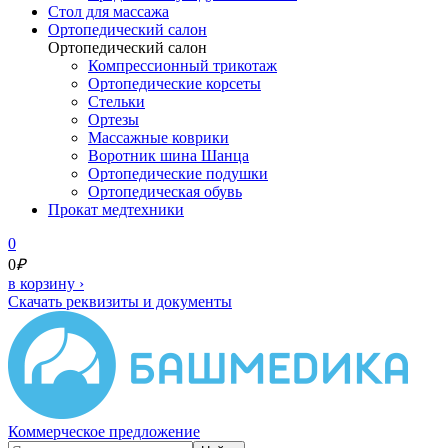
Cтол для массажа
Ортопедический салон
Ортопедический салон
Компрессионный трикотаж
Ортопедические корсеты
Стельки
Ортезы
Массажные коврики
Воротник шина Шанца
Ортопедические подушки
Ортопедическая обувь
Прокат медтехники
0
0
₽
в корзину
›
Скачать реквизиты и документы
Коммерческое предложение