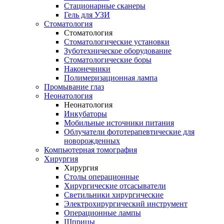
Стационарные сканеры
Гель для УЗИ
Стоматология
Стоматология
Стоматологические установки
Зуботехническое оборудование
Стоматологические боры
Наконечники
Полимеризационная лампа
Промывание глаз
Неонатология
Неонатология
Инкубаторы
Мобильные источники питания
Облучатели фототерапевтические для
новорожденных
Компьютерная томография
Хирургия
Хирургия
Столы операционные
Хирургические отсасыватели
Светильники хирургические
Электрохирургический инструмент
Операционные лампы
Шприцы