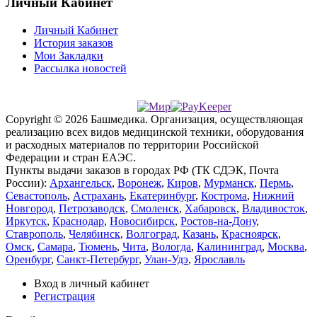
Личный Кабинет
Личный Кабинет
История заказов
Мои Закладки
Рассылка новостей
Copyright © 2026 Башмедика.
Организация, осуществляющая
реализацию всех видов медицинской техники, оборудования
и расходных материалов по территории Российской
Федерации и стран ЕАЭС.
Пункты выдачи заказов в городах РФ (ТК СДЭК, Почта
России):
Архангельск
,
Воронеж
,
Киров
,
Мурманск
,
Пермь
,
Севастополь
,
Астрахань
,
Екатеринбург
,
Кострома
,
Нижний
Новгород
,
Петрозаводск
,
Смоленск
,
Хабаровск
,
Владивосток
,
Иркутск
,
Краснодар
,
Новосибирск
,
Ростов-на-Дону
,
Ставрополь
,
Челябинск
,
Волгоград
,
Казань
,
Красноярск
,
Омск
,
Самара
,
Тюмень
,
Чита
,
Вологда
,
Калининград
,
Москва
,
Оренбург
,
Санкт-Петербург
,
Улан-Удэ
,
Ярославль
Вход в личный кабинет
Регистрация