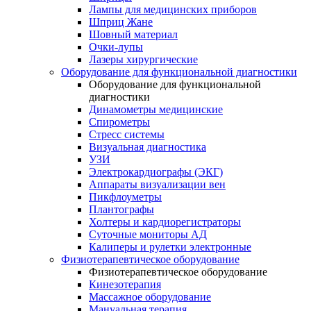
Лампы для медицинских приборов
Шприц Жане
Шовный материал
Очки-лупы
Лазеры хирургические
Оборудование для функциональной диагностики
Оборудование для функциональной
диагностики
Динамометры медицинские
Спирометры
Стресс системы
Визуальная диагностика
УЗИ
Электрокардиографы (ЭКГ)
Аппараты визуализации вен
Пикфлоуметры
Плантографы
Холтеры и кардиорегистраторы
Суточные мониторы АД
Калиперы и рулетки электронные
Физиотерапевтическое оборудование
Физиотерапевтическое оборудование
Кинезотерапия
Массажное оборудование
Мануальная терапия