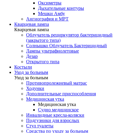
Оксиметры
Дыхательные контуры
Мешки Амбу
Ангиография и МРТ
Кварцевая лампа
Кварцевая лампа
Облучатель рециркулятор бактерицидный
(закрытого типа)
Солнышко Облучатель Бактерицидный
Лампы ультрафиолетовые
Дезар
Открытого типа
Костыли
Уход за больным
Уход за больным
Противопролежневый матрас
Ходунки
Дополнительные приспособления
Медицинская утка
Медицинская утка
Судно медицинское
Инвалидные кресла-коляски
Подгузники для взрослых
Стул туалеты
Средства по уходу за больным