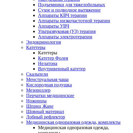
Подъемники для тяжелобольных
Сухое и подводное вытяжение
Аппараты КВЧ терапии
Аппараты низкочастотной терапии
Аппараты УВЧ
Ультразвуковая (УЗ) терапия
Аппараты электротерапии
Эндокринология
Катетеры
Катетеры
Катетер Фолея
Нелатона
Внутривенный катетер
Скальпели
Менструальная чаша
Кислородная подушка
Мезороллер
Перчатки медицинские
Ножницы
Шприц Жане
Шовный материал
Лобный рефлектор
Медицинская одноразовая одежда, комплекты
Медицинская одноразовая одежда,
комплекты