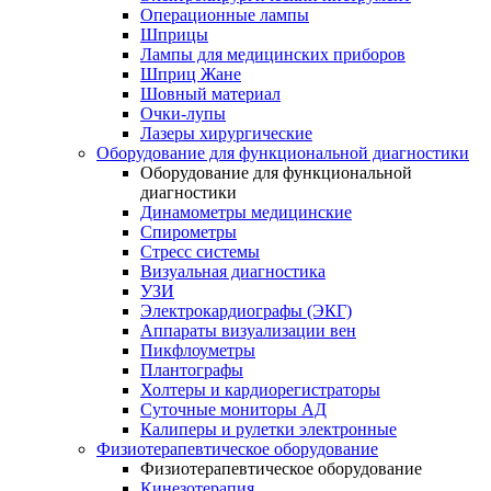
Операционные лампы
Шприцы
Лампы для медицинских приборов
Шприц Жане
Шовный материал
Очки-лупы
Лазеры хирургические
Оборудование для функциональной диагностики
Оборудование для функциональной
диагностики
Динамометры медицинские
Спирометры
Стресс системы
Визуальная диагностика
УЗИ
Электрокардиографы (ЭКГ)
Аппараты визуализации вен
Пикфлоуметры
Плантографы
Холтеры и кардиорегистраторы
Суточные мониторы АД
Калиперы и рулетки электронные
Физиотерапевтическое оборудование
Физиотерапевтическое оборудование
Кинезотерапия