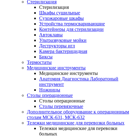
Стерилизация
Стерилизация
Шкафы сушильные
Сухожаровые шкафы
Устройства термосваривающие
Контейнеры для стерилизации
Автоклавы
Ультразвуковые мойки
Деструкторы игл
Камера бактерицидная
Биксы
Термостаты
Медицинские инструменты
Медицинские инструменты
Анатомия Диагностика Лаборатоный
инструмент
Ножницы
Столы операционные
Столы операционные
Столы перевязочные
Дополнительное оборудование к операционным
столам МСК-631, МСК-632
Тележки медицинские для перевозки больных
Тележки медицинские для перевозки
больных