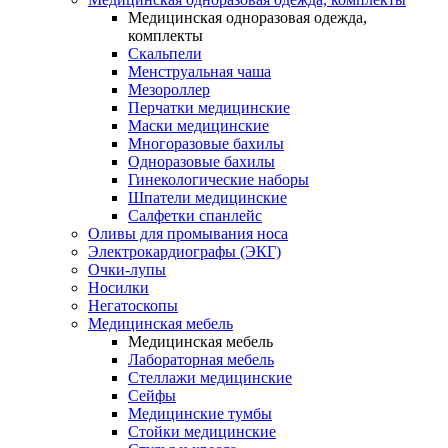
Медицинская одноразовая одежда,
комплекты
Скальпели
Менструальная чаша
Мезороллер
Перчатки медицинские
Маски медицинские
Многоразовые бахилы
Одноразовые бахилы
Гинекологические наборы
Шпатели медицинские
Салфетки спанлейс
Оливы для промывания носа
Электрокардиографы (ЭКГ)
Очки-лупы
Носилки
Негатоскопы
Медицинская мебель
Медицинская мебель
Лабораторная мебель
Стеллажи медицинские
Сейфы
Медицинские тумбы
Стойки медицинские