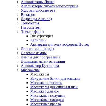
Аппликаторы Ляпко
Анализаторы глюкозы/холестерина
Уход за полостью рта
Витафон
Ледоходы Антилёд
Тонометры
Гигрометры
Электрофорез
Электрофорез
Карипаин
Аппараты для электрофореза Поток
Детские аспираторы
Солевые лампы
Лампы для прогревания
Домашняя магнитотерапия
Аппликатор Кузнецова
Массажеры
Массажеры
Вакуумные банки для массажа
Массажер простаты
Массажеры для спины и шеи
Массажер для ног
Массажные подушки
Массажные накидки
Массажные кресла