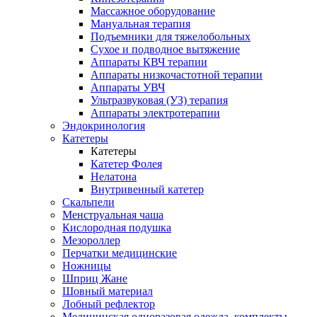
Массажное оборудование
Мануальная терапия
Подъемники для тяжелобольных
Сухое и подводное вытяжение
Аппараты КВЧ терапии
Аппараты низкочастотной терапии
Аппараты УВЧ
Ультразвуковая (УЗ) терапия
Аппараты электротерапии
Эндокринология
Катетеры
Катетеры
Катетер Фолея
Нелатона
Внутривенный катетер
Скальпели
Менструальная чаша
Кислородная подушка
Мезороллер
Перчатки медицинские
Ножницы
Шприц Жане
Шовный материал
Лобный рефлектор
Медицинская одноразовая одежда, комплекты