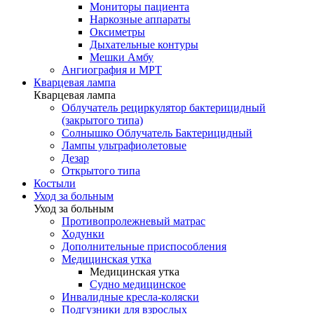
Мониторы пациента
Наркозные аппараты
Оксиметры
Дыхательные контуры
Мешки Амбу
Ангиография и МРТ
Кварцевая лампа
Кварцевая лампа
Облучатель рециркулятор бактерицидный
(закрытого типа)
Солнышко Облучатель Бактерицидный
Лампы ультрафиолетовые
Дезар
Открытого типа
Костыли
Уход за больным
Уход за больным
Противопролежневый матрас
Ходунки
Дополнительные приспособления
Медицинская утка
Медицинская утка
Судно медицинское
Инвалидные кресла-коляски
Подгузники для взрослых