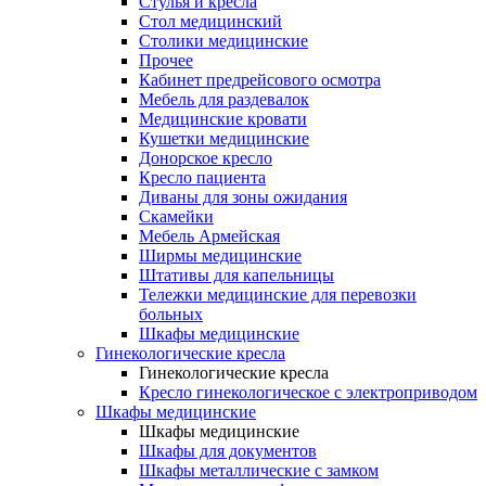
Cтулья и кресла
Стол медицинский
Столики медицинские
Прочее
Кабинет предрейсового осмотра
Мебель для раздевалок
Медицинские кровати
Кушетки медицинские
Донорское кресло
Кресло пациента
Диваны для зоны ожидания
Скамейки
Мебель Армейская
Ширмы медицинские
Штативы для капельницы
Тележки медицинские для перевозки
больных
Шкафы медицинские
Гинекологические кресла
Гинекологические кресла
Кресло гинекологическое с электроприводом
Шкафы медицинские
Шкафы медицинские
Шкафы для документов
Шкафы металлические с замком