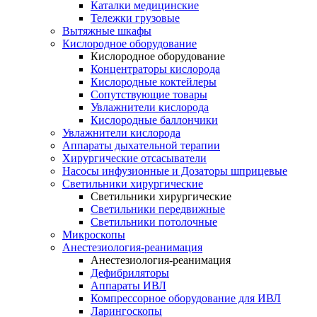
Каталки медицинские
Тележки грузовые
Вытяжные шкафы
Кислородное оборудование
Кислородное оборудование
Концентраторы кислорода
Кислородные коктейлеры
Сопутствующие товары
Увлажнители кислорода
Кислородные баллончики
Увлажнители кислорода
Аппараты дыхательной терапии
Хирургические отсасыватели
Насосы инфузионные и Дозаторы шприцевые
Светильники хирургические
Светильники хирургические
Светильники передвижные
Светильники потолочные
Микроскопы
Анестезиология-реанимация
Анестезиология-реанимация
Дефибриляторы
Аппараты ИВЛ
Компрессорное оборудование для ИВЛ
Ларингоскопы