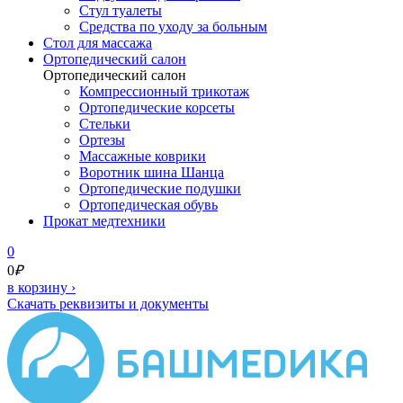
Стул туалеты
Средства по уходу за больным
Cтол для массажа
Ортопедический салон
Ортопедический салон
Компрессионный трикотаж
Ортопедические корсеты
Стельки
Ортезы
Массажные коврики
Воротник шина Шанца
Ортопедические подушки
Ортопедическая обувь
Прокат медтехники
0
0
₽
в корзину
›
Скачать реквизиты и документы