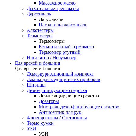
Массажное масло
Дыхательные тренажеры
Дарсонваль
Дарсонваль
Насадки на дарсонваль
Алкотестеры
Термометры
Термометры
Бесконтактный термометр
Термометр ртутный
Ингалятор / Небулайзер
Для врачей и больниц
Для врачей и больниц
Демеркуризационный комплект
Лампы для медицинских приборов
Шприцы
Дезинфицирующие средства
Дезинфицирующие средства
Дозаторы
Мистраль дезинфицирующее средство
Антисептик для рук
Фонендоскопы / Стетоскопы
Термо-сумки
УЗИ
УЗИ