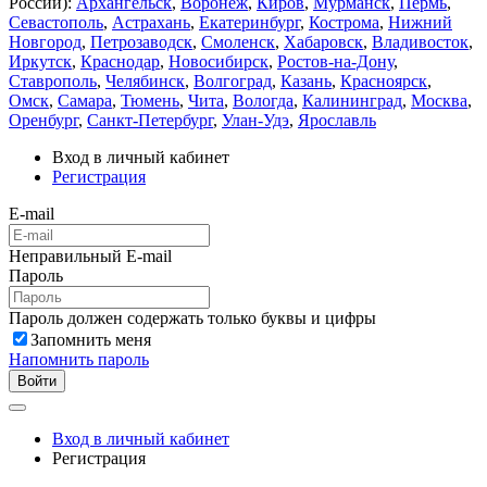
России):
Архангельск
,
Воронеж
,
Киров
,
Мурманск
,
Пермь
,
Севастополь
,
Астрахань
,
Екатеринбург
,
Кострома
,
Нижний
Новгород
,
Петрозаводск
,
Смоленск
,
Хабаровск
,
Владивосток
,
Иркутск
,
Краснодар
,
Новосибирск
,
Ростов-на-Дону
,
Ставрополь
,
Челябинск
,
Волгоград
,
Казань
,
Красноярск
,
Омск
,
Самара
,
Тюмень
,
Чита
,
Вологда
,
Калининград
,
Москва
,
Оренбург
,
Санкт-Петербург
,
Улан-Удэ
,
Ярославль
Вход в личный кабинет
Регистрация
E-mail
Неправильный E-mail
Пароль
Пароль должен содержать только буквы и цифры
Запомнить меня
Напомнить пароль
Войти
Вход в личный кабинет
Регистрация