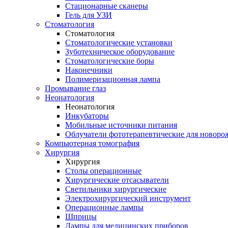
Стационарные сканеры
Гель для УЗИ
Стоматология
Стоматология
Стоматологические установки
Зуботехническое оборудование
Стоматологические боры
Наконечники
Полимеризационная лампа
Промывание глаз
Неонатология
Неонатология
Инкубаторы
Мобильные источники питания
Облучатели фототерапевтические для новор
Компьютерная томография
Хирургия
Хирургия
Столы операционные
Хирургические отсасыватели
Светильники хирургические
Электрохирургический инструмент
Операционные лампы
Шприцы
Лампы для медицинских приборов