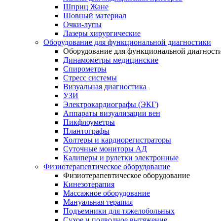
Шприц Жане
Шовный материал
Очки-лупы
Лазеры хирургические
Оборудование для функциональной диагностики
Оборудование для функциональной диагност
Динамометры медицинские
Спирометры
Стресс системы
Визуальная диагностика
УЗИ
Электрокардиографы (ЭКГ)
Аппараты визуализации вен
Пикфлоуметры
Плантографы
Холтеры и кардиорегистраторы
Суточные мониторы АД
Калиперы и рулетки электронные
Физиотерапевтическое оборудование
Физиотерапевтическое оборудование
Кинезотерапия
Массажное оборудование
Мануальная терапия
Подъемники для тяжелобольных
Сухое и подводное вытяжение