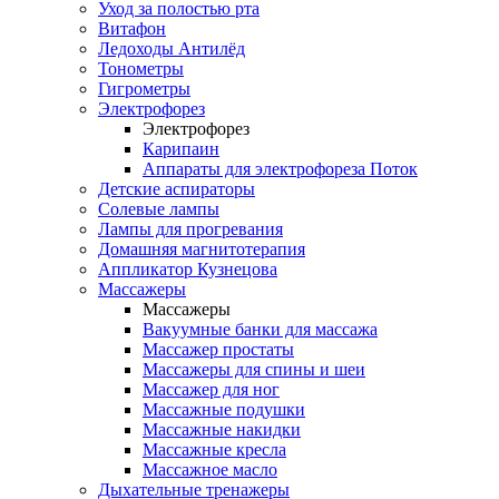
Уход за полостью рта
Витафон
Ледоходы Антилёд
Тонометры
Гигрометры
Электрофорез
Электрофорез
Карипаин
Аппараты для электрофореза Поток
Детские аспираторы
Солевые лампы
Лампы для прогревания
Домашняя магнитотерапия
Аппликатор Кузнецова
Массажеры
Массажеры
Вакуумные банки для массажа
Массажер простаты
Массажеры для спины и шеи
Массажер для ног
Массажные подушки
Массажные накидки
Массажные кресла
Массажное масло
Дыхательные тренажеры