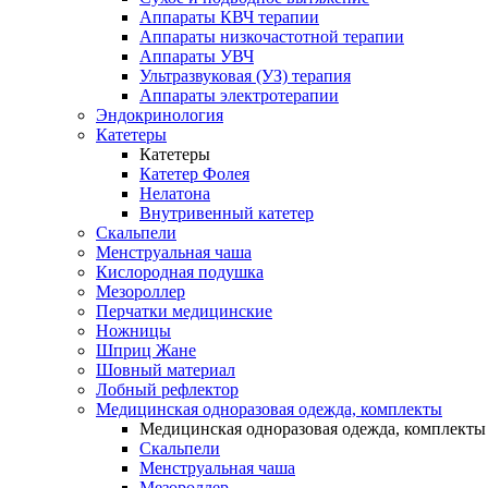
Аппараты КВЧ терапии
Аппараты низкочастотной терапии
Аппараты УВЧ
Ультразвуковая (УЗ) терапия
Аппараты электротерапии
Эндокринология
Катетеры
Катетеры
Катетер Фолея
Нелатона
Внутривенный катетер
Скальпели
Менструальная чаша
Кислородная подушка
Мезороллер
Перчатки медицинские
Ножницы
Шприц Жане
Шовный материал
Лобный рефлектор
Медицинская одноразовая одежда, комплекты
Медицинская одноразовая одежда, комплекты
Скальпели
Менструальная чаша
Мезороллер