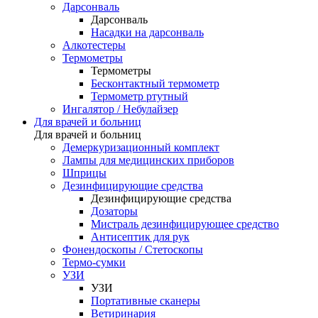
Дарсонваль
Дарсонваль
Насадки на дарсонваль
Алкотестеры
Термометры
Термометры
Бесконтактный термометр
Термометр ртутный
Ингалятор / Небулайзер
Для врачей и больниц
Для врачей и больниц
Демеркуризационный комплект
Лампы для медицинских приборов
Шприцы
Дезинфицирующие средства
Дезинфицирующие средства
Дозаторы
Мистраль дезинфицирующее средство
Антисептик для рук
Фонендоскопы / Стетоскопы
Термо-сумки
УЗИ
УЗИ
Портативные сканеры
Ветиринария