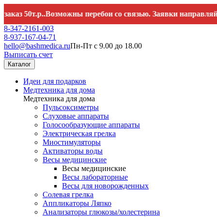
50т.р..Возможны перебои со связью. Заявки направляйте на
h
8-347-2161-003
8-937-167-04-71
hello@bashmedica.ru
Пн-Пт с 9.00 до 18.00
Выписать счет
Каталог
Идеи для подарков
Медтехника для дома
Медтехника для дома
Пульсоксиметры
Слуховые аппараты
Голосообразующие аппараты
Электрическая грелка
Миостимуляторы
Активаторы воды
Весы медицинские
Весы медицинские
Весы лабораторные
Весы для новорожденных
Солевая грелка
Аппликаторы Ляпко
Анализаторы глюкозы/холестерина