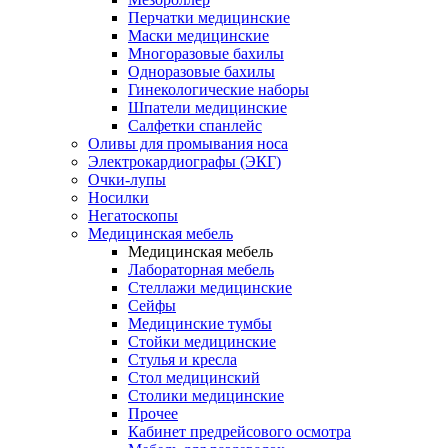
Перчатки медицинские
Маски медицинские
Многоразовые бахилы
Одноразовые бахилы
Гинекологические наборы
Шпатели медицинские
Салфетки спанлейс
Оливы для промывания носа
Электрокардиографы (ЭКГ)
Очки-лупы
Носилки
Негатоскопы
Медицинская мебель
Медицинская мебель
Лабораторная мебель
Стеллажи медицинские
Сейфы
Медицинские тумбы
Стойки медицинские
Cтулья и кресла
Стол медицинский
Столики медицинские
Прочее
Кабинет предрейсового осмотра