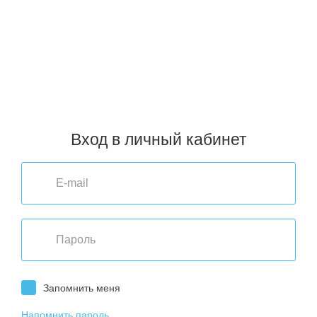
и стран ЕАЭС.
Пункты выдачи заказов в городах РФ (ТК СДЭК, Почта России):
Архангельск
,
Воронеж
,
Киров
,
Мурманск
,
Пермь
,
Севастополь
,
Астрахань
,
Екатеринбург
,
Кострома
,
Нижний Новгород
,
Петрозаводск
,
Смоленск
,
Хабаровск
,
Владивосток
,
Иркутск
,
Краснодар
,
Новосибирск
,
Ростов-на-Дону
,
Ставрополь
,
Челябинск
,
Волгоград
,
Казань
,
Красноярск
,
Омск
,
Самара
,
Тюмень
,
Чита
,
Вологда
,
Калининград
,
Москва
,
Оренбург
,
Санкт-Петербург
,
Улан-Удэ
,
Ярославль
Вход в личный кабинет
Запомнить меня
Напомнить пароль