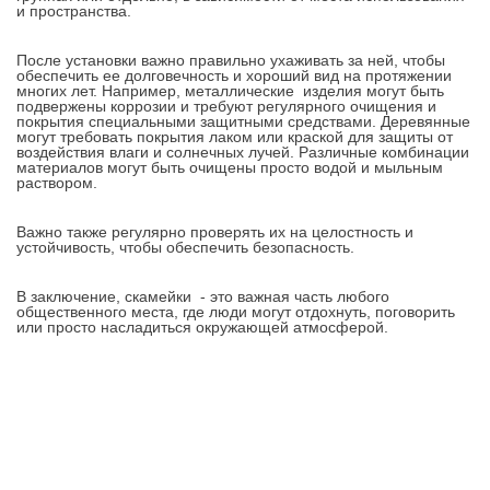
и пространства.
После установки важно правильно ухаживать за ней, чтобы
обеспечить ее долговечность и хороший вид на протяжении
многих лет. Например, металлические изделия могут быть
подвержены коррозии и требуют регулярного очищения и
покрытия специальными защитными средствами. Деревянные
могут требовать покрытия лаком или краской для защиты от
воздействия влаги и солнечных лучей. Различные комбинации
материалов могут быть очищены просто водой и мыльным
раствором.
Важно также регулярно проверять их на целостность и
устойчивость, чтобы обеспечить безопасность.
В заключение, скамейки - это важная часть любого
общественного места, где люди могут отдохнуть, поговорить
или просто насладиться окружающей атмосферой.
Контакты
8-347-2161-003
8-937-16-70-471
Пн-Пт с 9:00 до 18:00
hello@bashmedica.ru
Доставка и Оплата ›
Склад:
г. Уфа, Юбилейная 14/1
перейти ›