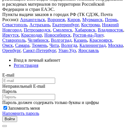
и расходных материалов по территории Российской
Федерации и стран ЕАЭС.
Пункты выдачи заказов в городах РФ (ТК СДЭК, Почта
России):
Архангельск
,
Воронеж
,
Киров
,
Мурманск
,
Пермь
,
Севастополь
,
Астрахань
,
Екатеринбург
,
Кострома
,
Нижний
Новгород
,
Петрозаводск
,
Смоленск
,
Хабаровск
,
Владивосток
,
Иркутск
,
Краснодар
,
Новосибирск
,
Ростов-на-Дону
,
Ставрополь
,
Челябинск
,
Волгоград
,
Казань
,
Красноярск
,
Омск
,
Самара
,
Тюмень
,
Чита
,
Вологда
,
Калининград
,
Москва
,
Оренбург
,
Санкт-Петербург
,
Улан-Удэ
,
Ярославль
Вход в личный кабинет
Регистрация
E-mail
Неправильный E-mail
Пароль
Пароль должен содержать только буквы и цифры
Запомнить меня
Напомнить пароль
Войти