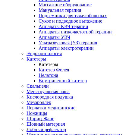
Массажное оборудование
Мануальная терапия
Подъемники для тяжелобольных
Сухое и подводное вытяжение
Аппараты КВЧ терапии
Аппараты низкочастотной терапии
Аппараты УВЧ
Ультразвуковая (УЗ) терапия
Аппараты электротерапии
Эндокринология
Катетеры
Катетеры
Катетер Фолея
Нелатона
Внутривенный катетер
Скальпели
Менструальная чаша
Кислородная подушка
Мезороллер
Перчатки медицинские
Ножницы
Шприц Жане
Шовный материал
Лобный рефлектор
Медицинская одноразовая одежда, комплекты