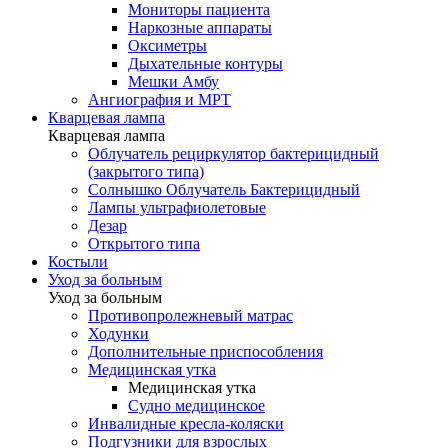
Мониторы пациента
Наркозные аппараты
Оксиметры
Дыхательные контуры
Мешки Амбу
Ангиография и МРТ
Кварцевая лампа
Кварцевая лампа
Облучатель рециркулятор бактерицидный
(закрытого типа)
Солнышко Облучатель Бактерицидный
Лампы ультрафиолетовые
Дезар
Открытого типа
Костыли
Уход за больным
Уход за больным
Противопролежневый матрас
Ходунки
Дополнительные приспособления
Медицинская утка
Медицинская утка
Судно медицинское
Инвалидные кресла-коляски
Подгузники для взрослых