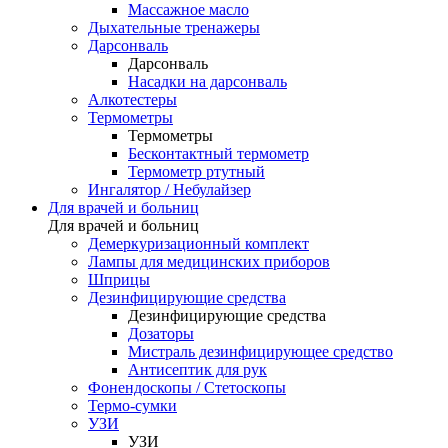
Массажное масло
Дыхательные тренажеры
Дарсонваль
Дарсонваль
Насадки на дарсонваль
Алкотестеры
Термометры
Термометры
Бесконтактный термометр
Термометр ртутный
Ингалятор / Небулайзер
Для врачей и больниц
Для врачей и больниц
Демеркуризационный комплект
Лампы для медицинских приборов
Шприцы
Дезинфицирующие средства
Дезинфицирующие средства
Дозаторы
Мистраль дезинфицирующее средство
Антисептик для рук
Фонендоскопы / Стетоскопы
Термо-сумки
УЗИ
УЗИ