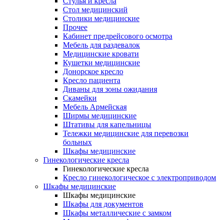
Cтулья и кресла
Стол медицинский
Столики медицинские
Прочее
Кабинет предрейсового осмотра
Мебель для раздевалок
Медицинские кровати
Кушетки медицинские
Донорское кресло
Кресло пациента
Диваны для зоны ожидания
Скамейки
Мебель Армейская
Ширмы медицинские
Штативы для капельницы
Тележки медицинские для перевозки
больных
Шкафы медицинские
Гинекологические кресла
Гинекологические кресла
Кресло гинекологическое с электроприводом
Шкафы медицинские
Шкафы медицинские
Шкафы для документов
Шкафы металлические с замком