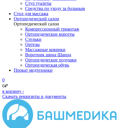
Стул туалеты
Средства по уходу за больным
Cтол для массажа
Ортопедический салон
Ортопедический салон
Компрессионный трикотаж
Ортопедические корсеты
Стельки
Ортезы
Массажные коврики
Воротник шина Шанца
Ортопедические подушки
Ортопедическая обувь
Прокат медтехники
0
0
₽
в корзину
›
Скачать реквизиты и документы