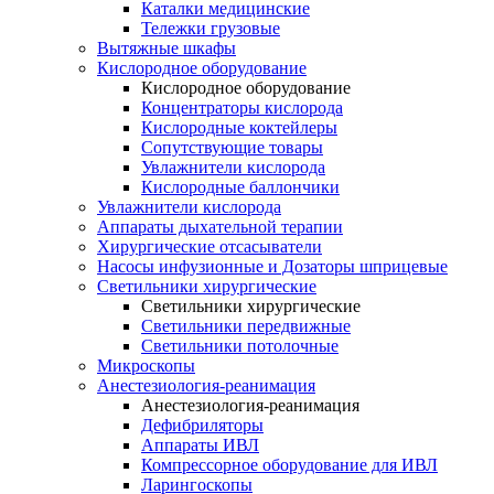
Каталки медицинские
Тележки грузовые
Вытяжные шкафы
Кислородное оборудование
Кислородное оборудование
Концентраторы кислорода
Кислородные коктейлеры
Сопутствующие товары
Увлажнители кислорода
Кислородные баллончики
Увлажнители кислорода
Аппараты дыхательной терапии
Хирургические отсасыватели
Насосы инфузионные и Дозаторы шприцевые
Светильники хирургические
Светильники хирургические
Светильники передвижные
Светильники потолочные
Микроскопы
Анестезиология-реанимация
Анестезиология-реанимация
Дефибриляторы
Аппараты ИВЛ
Компрессорное оборудование для ИВЛ
Ларингоскопы