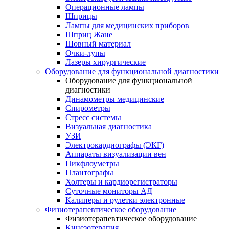
Операционные лампы
Шприцы
Лампы для медицинских приборов
Шприц Жане
Шовный материал
Очки-лупы
Лазеры хирургические
Оборудование для функциональной диагностики
Оборудование для функциональной
диагностики
Динамометры медицинские
Спирометры
Стресс системы
Визуальная диагностика
УЗИ
Электрокардиографы (ЭКГ)
Аппараты визуализации вен
Пикфлоуметры
Плантографы
Холтеры и кардиорегистраторы
Суточные мониторы АД
Калиперы и рулетки электронные
Физиотерапевтическое оборудование
Физиотерапевтическое оборудование
Кинезотерапия