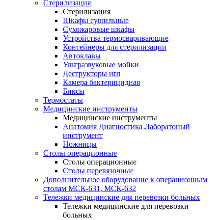
Стерилизация
Стерилизация
Шкафы сушильные
Сухожаровые шкафы
Устройства термосваривающие
Контейнеры для стерилизации
Автоклавы
Ультразвуковые мойки
Деструкторы игл
Камера бактерицидная
Биксы
Термостаты
Медицинские инструменты
Медицинские инструменты
Анатомия Диагностика Лаборатоный
инструмент
Ножницы
Столы операционные
Столы операционные
Столы перевязочные
Дополнительное оборудование к операционным
столам МСК-631, МСК-632
Тележки медицинские для перевозки больных
Тележки медицинские для перевозки
больных