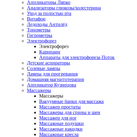
Аппликаторы Ляпко
Анализаторы глюкозы/холестерина
Уход за полостью рта
Витафон
Ледоходы Антилёд
Тонометры
Гигрометры
Электрофорез
Электрофорез
Карипаин
Аппараты для электрофореза Поток
Детские аспираторы
Солевые лампы
Лампы для прогревания
Домашняя магнитотерапия
Аппликатор Кузнецова
Массажеры
Массажеры
Вакуумные банки для массажа
Массажер простаты
Массажеры для спины и шеи
Массажер для ног
Массажные подушки
Массажные накидки
Массажные кресла