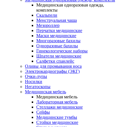
Медицинская одноразовая одежда,
комплекты
Скальпели
Менструальная чаша
Мезороллер
Перчатки медицинские
Маски медицинские
Многоразовые бахилы
Одноразовые бахилы
Гинекологические наборы
Шпатели медицинские
Салфетки спанлейс
Оливы для промывания носа
Электрокардиографы (ЭКГ)
Очки-лупы
Носилки
Негатоскопы
Медицинская мебель
Медицинская мебель
Лабораторная мебель
Стеллажи медицинские
Сейфы
Медицинские тумбы
Стойки медицинские