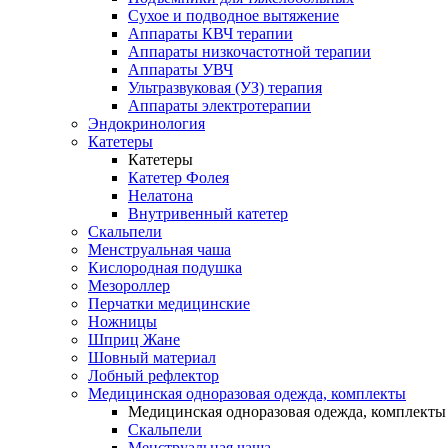
Сухое и подводное вытяжение
Аппараты КВЧ терапии
Аппараты низкочастотной терапии
Аппараты УВЧ
Ультразвуковая (УЗ) терапия
Аппараты электротерапии
Эндокринология
Катетеры
Катетеры
Катетер Фолея
Нелатона
Внутривенный катетер
Скальпели
Менструальная чаша
Кислородная подушка
Мезороллер
Перчатки медицинские
Ножницы
Шприц Жане
Шовный материал
Лобный рефлектор
Медицинская одноразовая одежда, комплекты
Медицинская одноразовая одежда, комплекты
Скальпели
Менструальная чаша