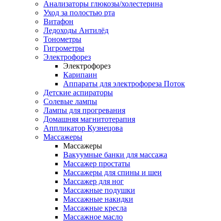
Анализаторы глюкозы/холестерина
Уход за полостью рта
Витафон
Ледоходы Антилёд
Тонометры
Гигрометры
Электрофорез
Электрофорез
Карипаин
Аппараты для электрофореза Поток
Детские аспираторы
Солевые лампы
Лампы для прогревания
Домашняя магнитотерапия
Аппликатор Кузнецова
Массажеры
Массажеры
Вакуумные банки для массажа
Массажер простаты
Массажеры для спины и шеи
Массажер для ног
Массажные подушки
Массажные накидки
Массажные кресла
Массажное масло