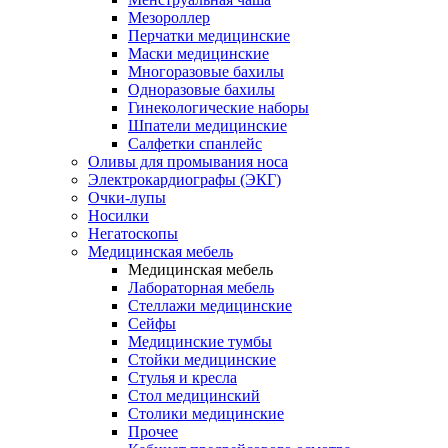
Мезороллер
Перчатки медицинские
Маски медицинские
Многоразовые бахилы
Одноразовые бахилы
Гинекологические наборы
Шпатели медицинские
Салфетки спанлейс
Оливы для промывания носа
Электрокардиографы (ЭКГ)
Очки-лупы
Носилки
Негатоскопы
Медицинская мебель
Медицинская мебель
Лабораторная мебель
Стеллажи медицинские
Сейфы
Медицинские тумбы
Стойки медицинские
Cтулья и кресла
Стол медицинский
Столики медицинские
Прочее