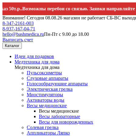
т.р..Возможны перебои со связью. Заявки направляйте на
hel
Внимание! Сегодня 08.08.26 магазин не работает СБ-ВС выход
8-347-2161-003
8-937-167-04-71
hello@bashmedica.ru
Пн-Пт с 9.00 до 18.00
Выписать счет
Каталог
Идеи для подарков
Медтехника для дома
Медтехника для дома
Пульсоксиметры
Слуховые аппараты
Голосообразующие аппараты
Электрическая грелка
Миостимуляторы
Активаторы воды
Весы медицинские
Весы медицинские
Весы лабораторные
Весы для новорожденных
Солевая грелка
Аппликаторы Ляпко