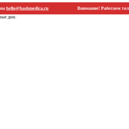
lo@bashmedica.ru
Внимание! Работаем только с 
ные дни.