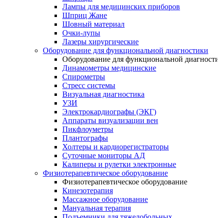
Лампы для медицинских приборов
Шприц Жане
Шовный материал
Очки-лупы
Лазеры хирургические
Оборудование для функциональной диагностики
Оборудование для функциональной диагност
Динамометры медицинские
Спирометры
Стресс системы
Визуальная диагностика
УЗИ
Электрокардиографы (ЭКГ)
Аппараты визуализации вен
Пикфлоуметры
Плантографы
Холтеры и кардиорегистраторы
Суточные мониторы АД
Калиперы и рулетки электронные
Физиотерапевтическое оборудование
Физиотерапевтическое оборудование
Кинезотерапия
Массажное оборудование
Мануальная терапия
Подъемники для тяжелобольных