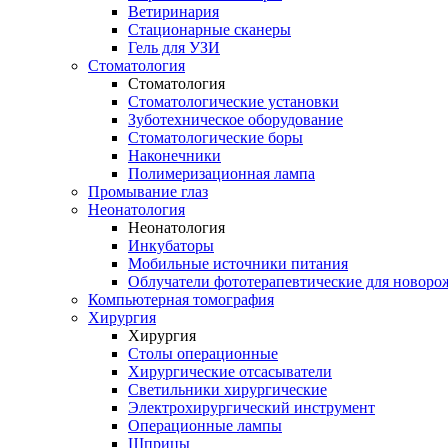
Ветиринария
Стационарные сканеры
Гель для УЗИ
Стоматология
Стоматология
Стоматологические установки
Зуботехническое оборудование
Стоматологические боры
Наконечники
Полимеризационная лампа
Промывание глаз
Неонатология
Неонатология
Инкубаторы
Мобильные источники питания
Облучатели фототерапевтические для новор
Компьютерная томография
Хирургия
Хирургия
Столы операционные
Хирургические отсасыватели
Светильники хирургические
Электрохирургический инструмент
Операционные лампы
Шприцы