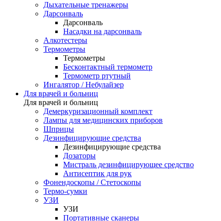
Дыхательные тренажеры
Дарсонваль
Дарсонваль
Насадки на дарсонваль
Алкотестеры
Термометры
Термометры
Бесконтактный термометр
Термометр ртутный
Ингалятор / Небулайзер
Для врачей и больниц
Для врачей и больниц
Демеркуризационный комплект
Лампы для медицинских приборов
Шприцы
Дезинфицирующие средства
Дезинфицирующие средства
Дозаторы
Мистраль дезинфицирующее средство
Антисептик для рук
Фонендоскопы / Стетоскопы
Термо-сумки
УЗИ
УЗИ
Портативные сканеры