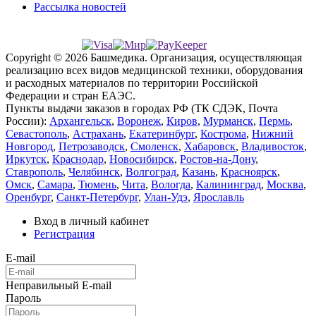
Рассылка новостей
Copyright © 2026 Башмедика.
Организация, осуществляющая
реализацию всех видов медицинской техники, оборудования
и расходных материалов по территории Российской
Федерации и стран ЕАЭС.
Пункты выдачи заказов в городах РФ (ТК СДЭК, Почта
России):
Архангельск
,
Воронеж
,
Киров
,
Мурманск
,
Пермь
,
Севастополь
,
Астрахань
,
Екатеринбург
,
Кострома
,
Нижний
Новгород
,
Петрозаводск
,
Смоленск
,
Хабаровск
,
Владивосток
,
Иркутск
,
Краснодар
,
Новосибирск
,
Ростов-на-Дону
,
Ставрополь
,
Челябинск
,
Волгоград
,
Казань
,
Красноярск
,
Омск
,
Самара
,
Тюмень
,
Чита
,
Вологда
,
Калининград
,
Москва
,
Оренбург
,
Санкт-Петербург
,
Улан-Удэ
,
Ярославль
Вход в личный кабинет
Регистрация
E-mail
Неправильный E-mail
Пароль