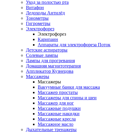
Уход за полостью рта
Витафон
Ледоходы Антилёд
Тонометры
Гигрометры
Электрофорез
Электрофорез
Карипаин
Аппараты для электрофореза Поток
Детские аспираторы
Солевые лампы
Лампы для прогревания
Домашняя магнитотерапия
Аппликатор Кузнецова
Массажеры
Массажеры
Вакуумные банки для массажа
Массажер простаты
Массажеры для спины и шеи
Массажер для ног
Массажные подушки
Массажные накидки
Массажные кресла
Массажное масло
Дыхательные тренажеры