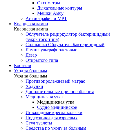
Оксиметры
Дыхательные контуры
Мешки Амбу
Ангиография и МРТ
Кварцевая лампа
Кварцевая лампа
Облучатель рециркулятор бактерицидный
(закрытого типа)
Солнышко Облучатель Бактерицидный
Лампы ультрафиолетовые
Дезар
Открытого типа
Костыли
Уход за больным
Уход за больным
Противопролежневый матрас
Ходунки
Дополнительные приспособления
Медицинская утка
Медицинская утка
Судно медицинское
Инвалидные кресла-коляски
Подгузники для взрослых
Стул туалеты
Средства по уходу за больным