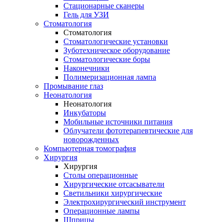
Стационарные сканеры
Гель для УЗИ
Стоматология
Стоматология
Стоматологические установки
Зуботехническое оборудование
Стоматологические боры
Наконечники
Полимеризационная лампа
Промывание глаз
Неонатология
Неонатология
Инкубаторы
Мобильные источники питания
Облучатели фототерапевтические для
новорожденных
Компьютерная томография
Хирургия
Хирургия
Столы операционные
Хирургические отсасыватели
Светильники хирургические
Электрохирургический инструмент
Операционные лампы
Шприцы