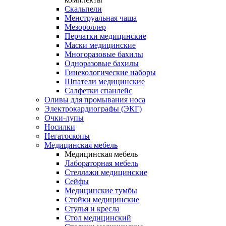
Скальпели
Менструальная чаша
Мезороллер
Перчатки медицинские
Маски медицинские
Многоразовые бахилы
Одноразовые бахилы
Гинекологические наборы
Шпатели медицинские
Салфетки спанлейс
Оливы для промывания носа
Электрокардиографы (ЭКГ)
Очки-лупы
Носилки
Негатоскопы
Медицинская мебель
Медицинская мебель
Лабораторная мебель
Стеллажи медицинские
Сейфы
Медицинские тумбы
Стойки медицинские
Cтулья и кресла
Стол медицинский