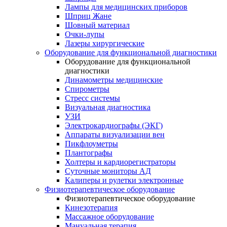
Лампы для медицинских приборов
Шприц Жане
Шовный материал
Очки-лупы
Лазеры хирургические
Оборудование для функциональной диагностики
Оборудование для функциональной
диагностики
Динамометры медицинские
Спирометры
Стресс системы
Визуальная диагностика
УЗИ
Электрокардиографы (ЭКГ)
Аппараты визуализации вен
Пикфлоуметры
Плантографы
Холтеры и кардиорегистраторы
Суточные мониторы АД
Калиперы и рулетки электронные
Физиотерапевтическое оборудование
Физиотерапевтическое оборудование
Кинезотерапия
Массажное оборудование
Мануальная терапия