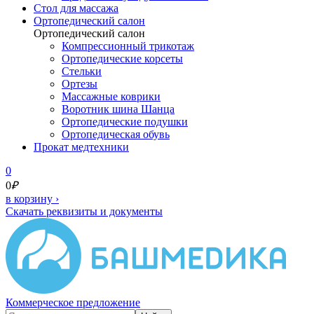
Cтол для массажа
Ортопедический салон
Ортопедический салон
Компрессионный трикотаж
Ортопедические корсеты
Стельки
Ортезы
Массажные коврики
Воротник шина Шанца
Ортопедические подушки
Ортопедическая обувь
Прокат медтехники
0
0
₽
в корзину
›
Скачать реквизиты и документы
Коммерческое предложение