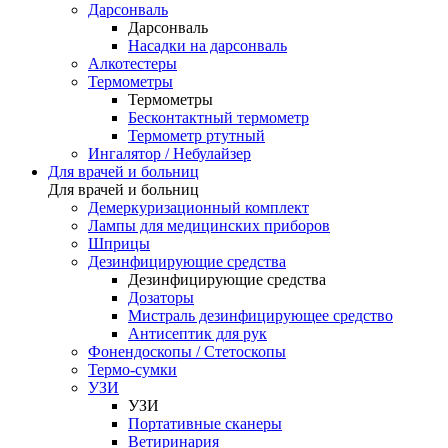
Дарсонваль
Дарсонваль
Насадки на дарсонваль
Алкотестеры
Термометры
Термометры
Бесконтактный термометр
Термометр ртутный
Ингалятор / Небулайзер
Для врачей и больниц
Для врачей и больниц
Демеркуризационный комплект
Лампы для медицинских приборов
Шприцы
Дезинфицирующие средства
Дезинфицирующие средства
Дозаторы
Мистраль дезинфицирующее средство
Антисептик для рук
Фонендоскопы / Стетоскопы
Термо-сумки
УЗИ
УЗИ
Портативные сканеры
Ветиринария