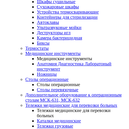
Шкафы сушильные
Сухожаровые шкафы
Устройства термосваривающие
Контейнеры для стерилизации
Автоклавы
Ультразвуковые мойки
Деструкторы игл
Камера бактерицидная
Биксы
Термостаты
Медицинские инструменты
Медицинские инструменты
Анатомия Диагностика Лаборатоный
инструмент
Ножницы
Столы операционные
Столы операционные
Столы перевязочные
Дополнительное оборудование к операционным
столам МСК-631, МСК-632
Тележки медицинские для перевозки больных
Тележки медицинские для перевозки
больных
Каталки медицинские
Тележки грузовые