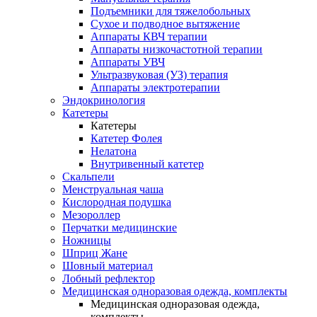
Подъемники для тяжелобольных
Сухое и подводное вытяжение
Аппараты КВЧ терапии
Аппараты низкочастотной терапии
Аппараты УВЧ
Ультразвуковая (УЗ) терапия
Аппараты электротерапии
Эндокринология
Катетеры
Катетеры
Катетер Фолея
Нелатона
Внутривенный катетер
Скальпели
Менструальная чаша
Кислородная подушка
Мезороллер
Перчатки медицинские
Ножницы
Шприц Жане
Шовный материал
Лобный рефлектор
Медицинская одноразовая одежда, комплекты
Медицинская одноразовая одежда,
комплекты