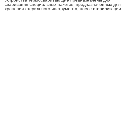
сваривания специальных пакетов, предназначенных для
хранения стерильного инструмента, после стерилизации.
Контакты
8-347-2161-003
8-937-16-70-471
Пн-Пт с 9:00 до 18:00
hello@bashmedica.ru
Доставка и Оплата ›
Склад:
г. Уфа, Юбилейная 14/1
перейти ›
Дополнительно
Реквизиты
Политика конфиденциальности
Пользовательское соглашение
Публичная оферта
Вакансии
Каталог товаров
Для врачей и больниц
Бактерицидная лампа
Уход за больным
Ортопедический салон
Информация
Акции