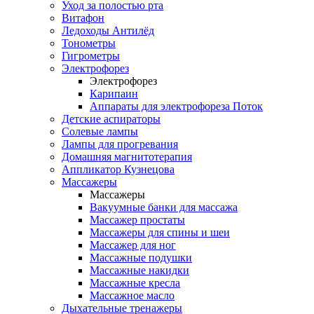
Уход за полостью рта
Витафон
Ледоходы Антилёд
Тонометры
Гигрометры
Электрофорез
Электрофорез
Карипаин
Аппараты для электрофореза Поток
Детские аспираторы
Солевые лампы
Лампы для прогревания
Домашняя магнитотерапия
Аппликатор Кузнецова
Массажеры
Массажеры
Вакуумные банки для массажа
Массажер простаты
Массажеры для спины и шеи
Массажер для ног
Массажные подушки
Массажные накидки
Массажные кресла
Массажное масло
Дыхательные тренажеры