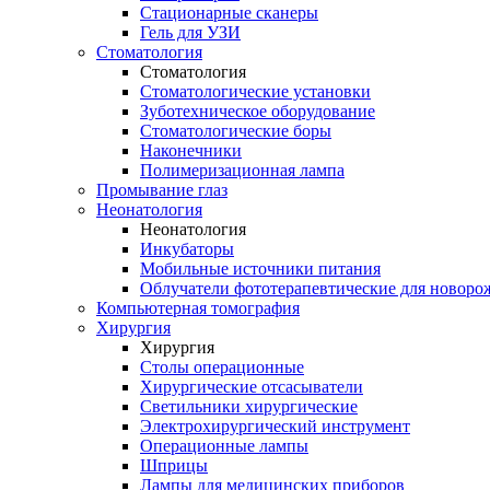
Стационарные сканеры
Гель для УЗИ
Стоматология
Стоматология
Стоматологические установки
Зуботехническое оборудование
Стоматологические боры
Наконечники
Полимеризационная лампа
Промывание глаз
Неонатология
Неонатология
Инкубаторы
Мобильные источники питания
Облучатели фототерапевтические для новор
Компьютерная томография
Хирургия
Хирургия
Столы операционные
Хирургические отсасыватели
Светильники хирургические
Электрохирургический инструмент
Операционные лампы
Шприцы
Лампы для медицинских приборов