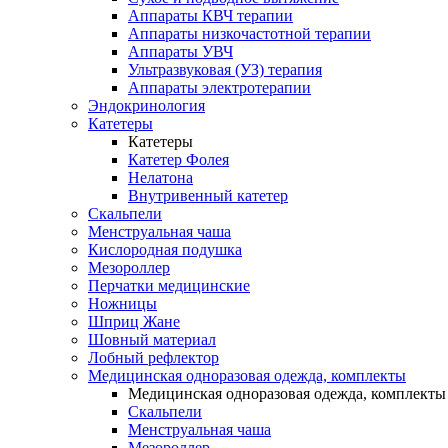
Аппараты КВЧ терапии
Аппараты низкочастотной терапии
Аппараты УВЧ
Ультразвуковая (УЗ) терапия
Аппараты электротерапии
Эндокринология
Катетеры
Катетеры
Катетер Фолея
Нелатона
Внутривенный катетер
Скальпели
Менструальная чаша
Кислородная подушка
Мезороллер
Перчатки медицинские
Ножницы
Шприц Жане
Шовный материал
Лобный рефлектор
Медицинская одноразовая одежда, комплекты
Медицинская одноразовая одежда, комплекты
Скальпели
Менструальная чаша
Мезороллер