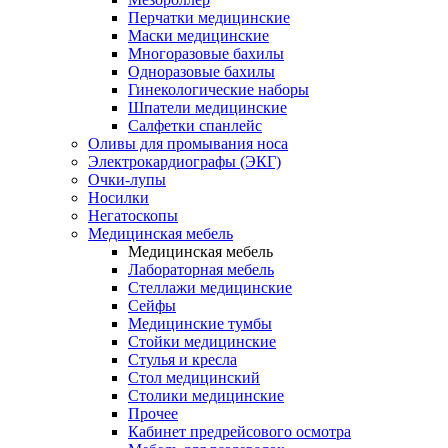
Перчатки медицинские
Маски медицинские
Многоразовые бахилы
Одноразовые бахилы
Гинекологические наборы
Шпатели медицинские
Салфетки спанлейс
Оливы для промывания носа
Электрокардиографы (ЭКГ)
Очки-лупы
Носилки
Негатоскопы
Медицинская мебель
Медицинская мебель
Лабораторная мебель
Стеллажи медицинские
Сейфы
Медицинские тумбы
Стойки медицинские
Cтулья и кресла
Стол медицинский
Столики медицинские
Прочее
Кабинет предрейсового осмотра