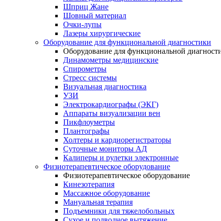
Шприц Жане
Шовный материал
Очки-лупы
Лазеры хирургические
Оборудование для функциональной диагностики
Оборудование для функциональной диагност
Динамометры медицинские
Спирометры
Стресс системы
Визуальная диагностика
УЗИ
Электрокардиографы (ЭКГ)
Аппараты визуализации вен
Пикфлоуметры
Плантографы
Холтеры и кардиорегистраторы
Суточные мониторы АД
Калиперы и рулетки электронные
Физиотерапевтическое оборудование
Физиотерапевтическое оборудование
Кинезотерапия
Массажное оборудование
Мануальная терапия
Подъемники для тяжелобольных
Сухое и подводное вытяжение