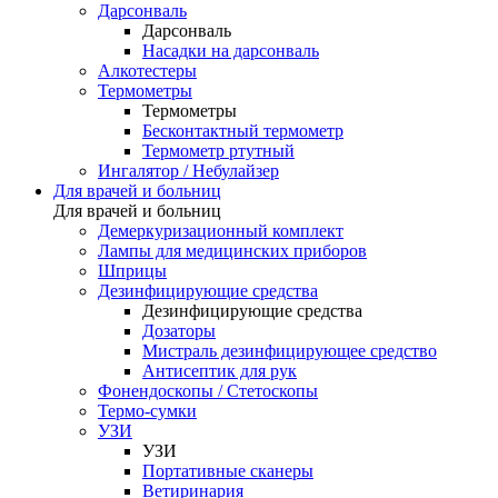
Дарсонваль
Дарсонваль
Насадки на дарсонваль
Алкотестеры
Термометры
Термометры
Бесконтактный термометр
Термометр ртутный
Ингалятор / Небулайзер
Для врачей и больниц
Для врачей и больниц
Демеркуризационный комплект
Лампы для медицинских приборов
Шприцы
Дезинфицирующие средства
Дезинфицирующие средства
Дозаторы
Мистраль дезинфицирующее средство
Антисептик для рук
Фонендоскопы / Стетоскопы
Термо-сумки
УЗИ
УЗИ
Портативные сканеры
Ветиринария