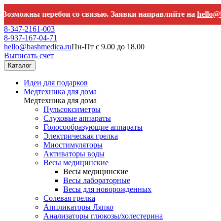
жны перебои со связью. Заявки направляйте на
hello@bashmed
8-347-2161-003
8-937-167-04-71
hello@bashmedica.ru
Пн-Пт с 9.00 до 18.00
Выписать счет
Каталог
Идеи для подарков
Медтехника для дома
Медтехника для дома
Пульсоксиметры
Слуховые аппараты
Голосообразующие аппараты
Электрическая грелка
Миостимуляторы
Активаторы воды
Весы медицинские
Весы медицинские
Весы лабораторные
Весы для новорожденных
Солевая грелка
Аппликаторы Ляпко
Анализаторы глюкозы/холестерина