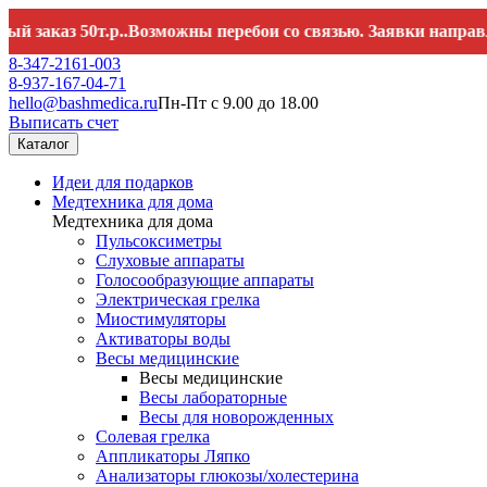
аз 50т.р..Возможны перебои со связью. Заявки направляйте
8-347-2161-003
8-937-167-04-71
hello@bashmedica.ru
Пн-Пт с 9.00 до 18.00
Выписать счет
Каталог
Идеи для подарков
Медтехника для дома
Медтехника для дома
Пульсоксиметры
Слуховые аппараты
Голосообразующие аппараты
Электрическая грелка
Миостимуляторы
Активаторы воды
Весы медицинские
Весы медицинские
Весы лабораторные
Весы для новорожденных
Солевая грелка
Аппликаторы Ляпко
Анализаторы глюкозы/холестерина