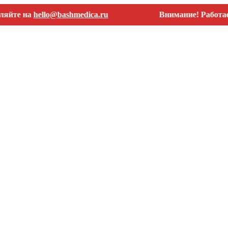
 на
hello@bashmedica.ru
Внимание! Работаем тол