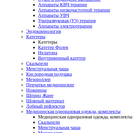
Аппараты КВЧ терапии
Аппараты низкочастотной терапии
Аппараты УВЧ
Ультразвуковая (УЗ) терапия
Аппараты электротерапии
Эндокринология
Катетеры
Катетеры
Катетер Фолея
Нелатона
Внутривенный катетер
Скальпели
Менструальная чаша
Кислородная подушка
Мезороллер
Перчатки медицинские
Ножницы
Шприц Жане
Шовный материал
Лобный рефлектор
Медицинская одноразовая одежда, комплекты
Медицинская одноразовая одежда, комплекты
Скальпели
Менструальная чаша
Мезороллер