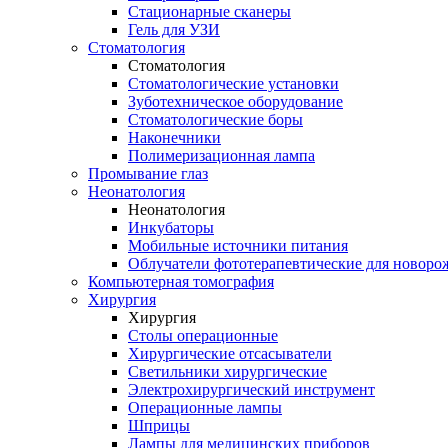
Стационарные сканеры
Гель для УЗИ
Стоматология
Стоматология
Стоматологические установки
Зуботехническое оборудование
Стоматологические боры
Наконечники
Полимеризационная лампа
Промывание глаз
Неонатология
Неонатология
Инкубаторы
Мобильные источники питания
Облучатели фототерапевтические для новор
Компьютерная томография
Хирургия
Хирургия
Столы операционные
Хирургические отсасыватели
Светильники хирургические
Электрохирургический инструмент
Операционные лампы
Шприцы
Лампы для медицинских приборов