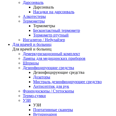
Дарсонваль
Дарсонваль
Насадки на дарсонваль
Алкотестеры
Термометры
Термометры
Бесконтактный термометр
Термометр ртутный
Ингалятор / Небулайзер
Для врачей и больниц
Для врачей и больниц
Демеркуризационный комплект
Лампы для медицинских приборов
Шприцы
Дезинфицирующие средства
Дезинфицирующие средства
Дозаторы
Мистраль дезинфицирующее средство
Антисептик для рук
Фонендоскопы / Стетоскопы
Термо-сумки
УЗИ
УЗИ
Портативные сканеры
Ветиринария