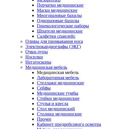
Перчатки медицинские
Маски медицинские
Многоразовые бахилы
Одноразовые бахилы
Гинекологические наборы
Шпатели медицинские
Салфетки спанлейс
Оливы для промывания носа
Электрокардиографы (ЭКГ)
Очки-лупы
Носилки
Негатоскопы
Медицинская мебель
Медицинская мебель
Лабораторная мебель
Стеллажи медицинские
Сейфы
Медицинские тумбы
Стойки медицинские
Cтулья и кресла
Стол медицинский
Столики медицинские
Прочее
Кабинет предрейсового осмотра