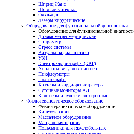
Шприц Жане
Шовный материал
Очки-лупы
Лазеры хирургические
Оборудование для функциональной диагностики
Оборудование для функциональной диагност
Динамометры медицинские
Спирометры
Стресс системы
Визуальная диагностика
УЗИ
Электрокардиографы (ЭКГ)
Аппараты визуализации вен
Пикфлоуметры
Плантографы
Холтеры и кардиорегистраторы
Суточные мониторы АД
Калиперы и рулетки электронные
Физиотерапевтическое оборудование
Физиотерапевтическое оборудование
Кинезотерапия
Массажное оборудование
Мануальная терапия
Подъемники для тяжелобольных
Сухое и подводное вытяжение