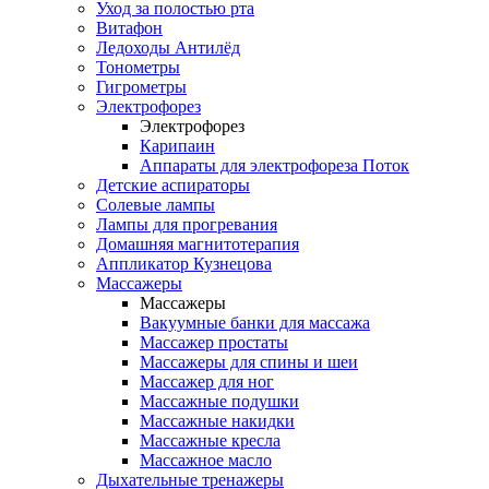
Уход за полостью рта
Витафон
Ледоходы Антилёд
Тонометры
Гигрометры
Электрофорез
Электрофорез
Карипаин
Аппараты для электрофореза Поток
Детские аспираторы
Солевые лампы
Лампы для прогревания
Домашняя магнитотерапия
Аппликатор Кузнецова
Массажеры
Массажеры
Вакуумные банки для массажа
Массажер простаты
Массажеры для спины и шеи
Массажер для ног
Массажные подушки
Массажные накидки
Массажные кресла
Массажное масло
Дыхательные тренажеры