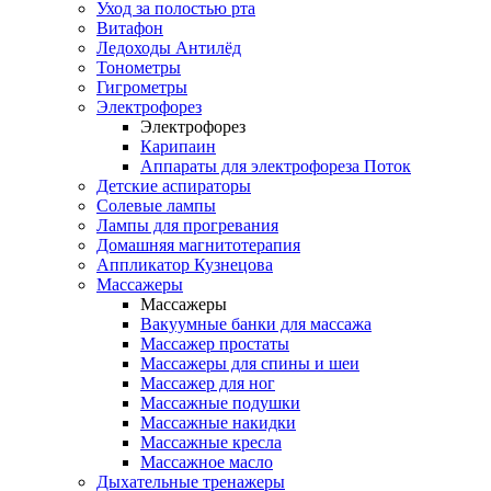
Уход за полостью рта
Витафон
Ледоходы Антилёд
Тонометры
Гигрометры
Электрофорез
Электрофорез
Карипаин
Аппараты для электрофореза Поток
Детские аспираторы
Солевые лампы
Лампы для прогревания
Домашняя магнитотерапия
Аппликатор Кузнецова
Массажеры
Массажеры
Вакуумные банки для массажа
Массажер простаты
Массажеры для спины и шеи
Массажер для ног
Массажные подушки
Массажные накидки
Массажные кресла
Массажное масло
Дыхательные тренажеры