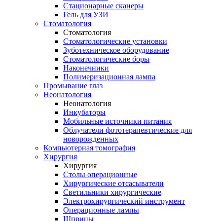
Стационарные сканеры
Гель для УЗИ
Стоматология
Стоматология
Стоматологические установки
Зуботехническое оборудование
Стоматологические боры
Наконечники
Полимеризационная лампа
Промывание глаз
Неонатология
Неонатология
Инкубаторы
Мобильные источники питания
Облучатели фототерапевтические для
новорожденных
Компьютерная томография
Хирургия
Хирургия
Столы операционные
Хирургические отсасыватели
Светильники хирургические
Электрохирургический инструмент
Операционные лампы
Шприцы