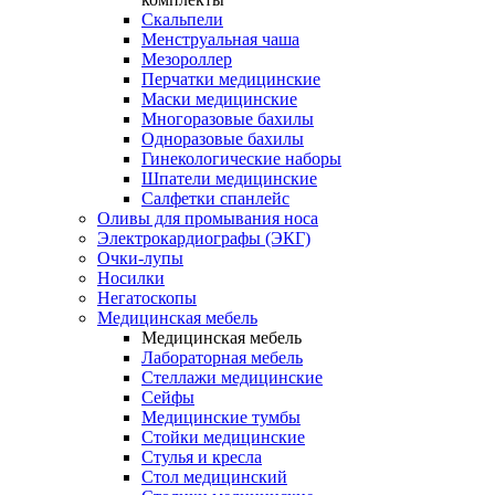
Скальпели
Менструальная чаша
Мезороллер
Перчатки медицинские
Маски медицинские
Многоразовые бахилы
Одноразовые бахилы
Гинекологические наборы
Шпатели медицинские
Салфетки спанлейс
Оливы для промывания носа
Электрокардиографы (ЭКГ)
Очки-лупы
Носилки
Негатоскопы
Медицинская мебель
Медицинская мебель
Лабораторная мебель
Стеллажи медицинские
Сейфы
Медицинские тумбы
Стойки медицинские
Cтулья и кресла
Стол медицинский