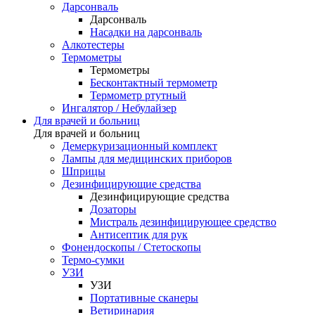
Дарсонваль
Дарсонваль
Насадки на дарсонваль
Алкотестеры
Термометры
Термометры
Бесконтактный термометр
Термометр ртутный
Ингалятор / Небулайзер
Для врачей и больниц
Для врачей и больниц
Демеркуризационный комплект
Лампы для медицинских приборов
Шприцы
Дезинфицирующие средства
Дезинфицирующие средства
Дозаторы
Мистраль дезинфицирующее средство
Антисептик для рук
Фонендоскопы / Стетоскопы
Термо-сумки
УЗИ
УЗИ
Портативные сканеры
Ветиринария