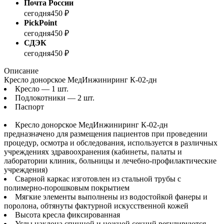
Почта России
сегодня
450 ₽
PickPoint
сегодня
450 ₽
СДЭК
сегодня
450 ₽
Описание
Кресло донорское МедИнжиниринг К-02-дн
Кресло — 1 шт.
Подлокотники — 2 шт.
Паспорт
Кресло донорское МедИнжиниринг К-02-дн
предназначено для размещения пациентов при проведении
процедур, осмотра и обследования, используется в различных
учреждениях здравоохранения (кабинеты, палаты и
лаборатории клиник, больницы и лечебно-профилактические
учреждения)
Сварной каркас изготовлен из стальной трубы с
полимерно-порошковым покрытием
Мягкие элементы выполнены из водостойкой фанеры и
поролона, обтянуты фактурной искусственной кожей
Высота кресла фиксированная
Углы наклона спинной и ножной секций регулируются