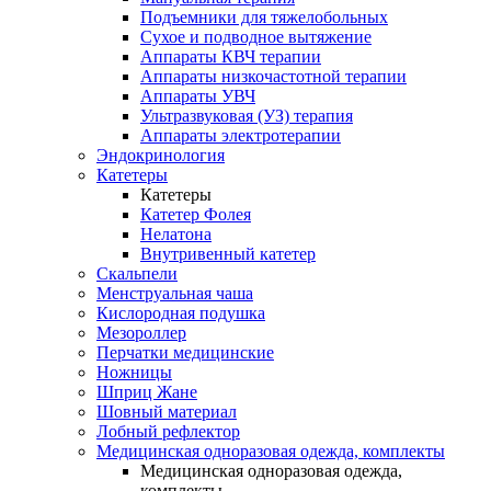
Подъемники для тяжелобольных
Сухое и подводное вытяжение
Аппараты КВЧ терапии
Аппараты низкочастотной терапии
Аппараты УВЧ
Ультразвуковая (УЗ) терапия
Аппараты электротерапии
Эндокринология
Катетеры
Катетеры
Катетер Фолея
Нелатона
Внутривенный катетер
Скальпели
Менструальная чаша
Кислородная подушка
Мезороллер
Перчатки медицинские
Ножницы
Шприц Жане
Шовный материал
Лобный рефлектор
Медицинская одноразовая одежда, комплекты
Медицинская одноразовая одежда,
комплекты