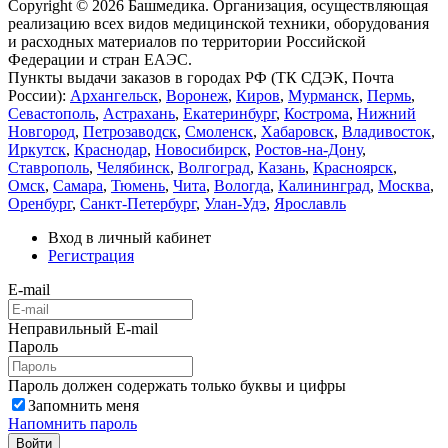
Copyright © 2026 Башмедика.
Организация, осуществляющая
реализацию всех видов медицинской техники, оборудования
и расходных материалов по территории Российской
Федерации и стран ЕАЭС.
Пункты выдачи заказов в городах РФ (ТК СДЭК, Почта
России):
Архангельск
,
Воронеж
,
Киров
,
Мурманск
,
Пермь
,
Севастополь
,
Астрахань
,
Екатеринбург
,
Кострома
,
Нижний
Новгород
,
Петрозаводск
,
Смоленск
,
Хабаровск
,
Владивосток
,
Иркутск
,
Краснодар
,
Новосибирск
,
Ростов-на-Дону
,
Ставрополь
,
Челябинск
,
Волгоград
,
Казань
,
Красноярск
,
Омск
,
Самара
,
Тюмень
,
Чита
,
Вологда
,
Калининград
,
Москва
,
Оренбург
,
Санкт-Петербург
,
Улан-Удэ
,
Ярославль
Вход в личный кабинет
Регистрация
E-mail
Неправильный E-mail
Пароль
Пароль должен содержать только буквы и цифры
Запомнить меня
Напомнить пароль
Войти