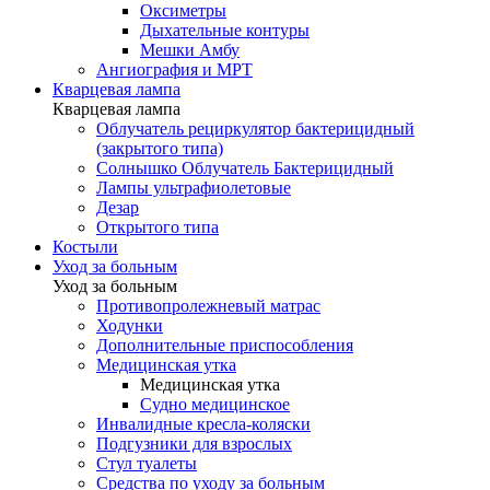
Оксиметры
Дыхательные контуры
Мешки Амбу
Ангиография и МРТ
Кварцевая лампа
Кварцевая лампа
Облучатель рециркулятор бактерицидный
(закрытого типа)
Солнышко Облучатель Бактерицидный
Лампы ультрафиолетовые
Дезар
Открытого типа
Костыли
Уход за больным
Уход за больным
Противопролежневый матрас
Ходунки
Дополнительные приспособления
Медицинская утка
Медицинская утка
Судно медицинское
Инвалидные кресла-коляски
Подгузники для взрослых
Стул туалеты
Средства по уходу за больным