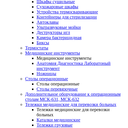
Шкафы сушильные
Сухожаровые шкафы
Устройства термосваривающие
Контейнеры для стерилизации
Автоклавы
Ультразвуковые мойки
Деструкторы игл
Камера бактерицидная
Биксы
Термостаты
Медицинские инструменты
Медицинские инструменты
Анатомия Диагностика Лаборатоный
инструмент
Ножницы
Столы операционные
Столы операционные
Столы перевязочные
Дополнительное оборудование к операционным
столам МСК-631, МСК-632
Тележки медицинские для перевозки больных
Тележки медицинские для перевозки
больных
Каталки медицинские
Тележки грузовые