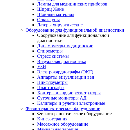
Лампы для медицинских приборов
Шприц Жане
Шовный материал
Очки-лупы
Лазеры хирургические
Оборудование для функциональной диагностики
Оборудование для функциональной
диагностики
Динамометры медицинские
Спирометры
Стресс системы
Визуальная диагностика
УЗИ
Электрокардиографы (ЭКГ)
Аппараты визуализации вен
Пикфлоуметры
Плантографы
Холтеры и кардиорегистраторы
Суточные мониторы АД
Калиперы и рулетки электронные
Физиотерапевтическое оборудование
Физиотерапевтическое оборудование
Кинезотерапия
Массажное оборудование
Мануальная терапия