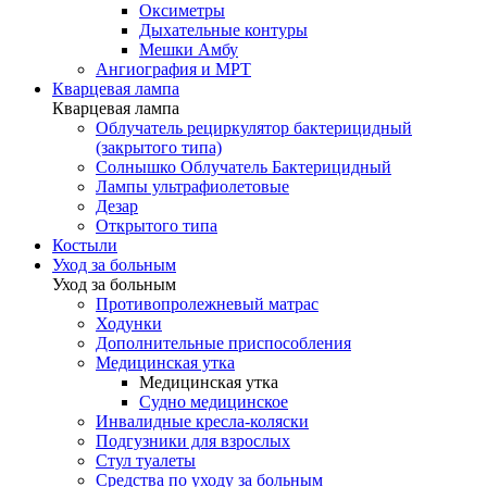
Оксиметры
Дыхательные контуры
Мешки Амбу
Ангиография и МРТ
Кварцевая лампа
Кварцевая лампа
Облучатель рециркулятор бактерицидный
(закрытого типа)
Солнышко Облучатель Бактерицидный
Лампы ультрафиолетовые
Дезар
Открытого типа
Костыли
Уход за больным
Уход за больным
Противопролежневый матрас
Ходунки
Дополнительные приспособления
Медицинская утка
Медицинская утка
Судно медицинское
Инвалидные кресла-коляски
Подгузники для взрослых
Стул туалеты
Средства по уходу за больным