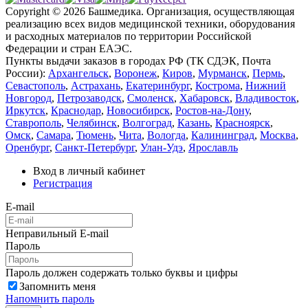
Copyright © 2026 Башмедика.
Организация, осуществляющая
реализацию всех видов медицинской техники, оборудования
и расходных материалов по территории Российской
Федерации и стран ЕАЭС.
Пункты выдачи заказов в городах РФ (ТК СДЭК, Почта
России):
Архангельск
,
Воронеж
,
Киров
,
Мурманск
,
Пермь
,
Севастополь
,
Астрахань
,
Екатеринбург
,
Кострома
,
Нижний
Новгород
,
Петрозаводск
,
Смоленск
,
Хабаровск
,
Владивосток
,
Иркутск
,
Краснодар
,
Новосибирск
,
Ростов-на-Дону
,
Ставрополь
,
Челябинск
,
Волгоград
,
Казань
,
Красноярск
,
Омск
,
Самара
,
Тюмень
,
Чита
,
Вологда
,
Калининград
,
Москва
,
Оренбург
,
Санкт-Петербург
,
Улан-Удэ
,
Ярославль
Вход в личный кабинет
Регистрация
E-mail
Неправильный E-mail
Пароль
Пароль должен содержать только буквы и цифры
Запомнить меня
Напомнить пароль