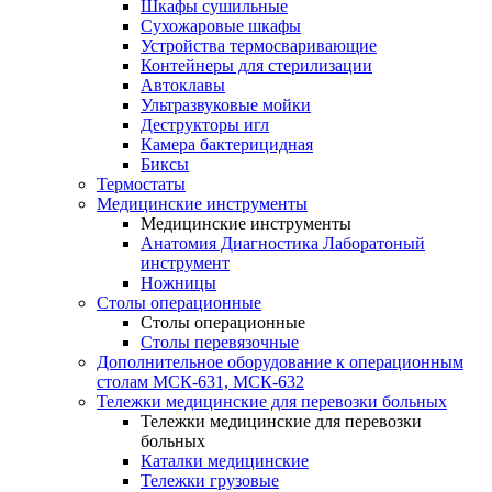
Шкафы сушильные
Сухожаровые шкафы
Устройства термосваривающие
Контейнеры для стерилизации
Автоклавы
Ультразвуковые мойки
Деструкторы игл
Камера бактерицидная
Биксы
Термостаты
Медицинские инструменты
Медицинские инструменты
Анатомия Диагностика Лаборатоный
инструмент
Ножницы
Столы операционные
Столы операционные
Столы перевязочные
Дополнительное оборудование к операционным
столам МСК-631, МСК-632
Тележки медицинские для перевозки больных
Тележки медицинские для перевозки
больных
Каталки медицинские
Тележки грузовые