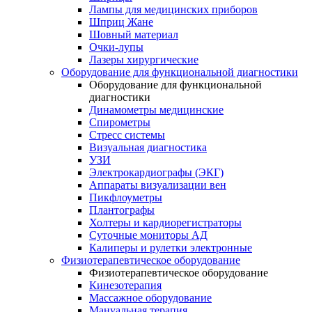
Лампы для медицинских приборов
Шприц Жане
Шовный материал
Очки-лупы
Лазеры хирургические
Оборудование для функциональной диагностики
Оборудование для функциональной
диагностики
Динамометры медицинские
Спирометры
Стресс системы
Визуальная диагностика
УЗИ
Электрокардиографы (ЭКГ)
Аппараты визуализации вен
Пикфлоуметры
Плантографы
Холтеры и кардиорегистраторы
Суточные мониторы АД
Калиперы и рулетки электронные
Физиотерапевтическое оборудование
Физиотерапевтическое оборудование
Кинезотерапия
Массажное оборудование
Мануальная терапия