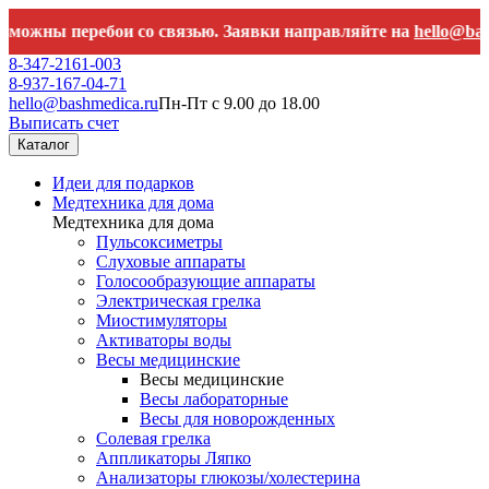
ы перебои со связью. Заявки направляйте на
hello@bashmedi
8-347-2161-003
8-937-167-04-71
hello@bashmedica.ru
Пн-Пт с 9.00 до 18.00
Выписать счет
Каталог
Идеи для подарков
Медтехника для дома
Медтехника для дома
Пульсоксиметры
Слуховые аппараты
Голосообразующие аппараты
Электрическая грелка
Миостимуляторы
Активаторы воды
Весы медицинские
Весы медицинские
Весы лабораторные
Весы для новорожденных
Солевая грелка
Аппликаторы Ляпко
Анализаторы глюкозы/холестерина