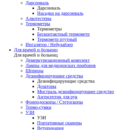
Дарсонваль
Дарсонваль
Насадки на дарсонваль
Алкотестеры
Термометры
Термометры
Бесконтактный термометр
Термометр ртутный
Ингалятор / Небулайзер
Для врачей и больниц
Для врачей и больниц
Демеркуризационный комплект
Лампы для медицинских приборов
Шприцы
Дезинфицирующие средства
Дезинфицирующие средства
Дозаторы
Мистраль дезинфицирующее средство
Антисептик для рук
Фонендоскопы / Стетоскопы
Термо-сумки
УЗИ
УЗИ
Портативные сканеры
Ветиринария