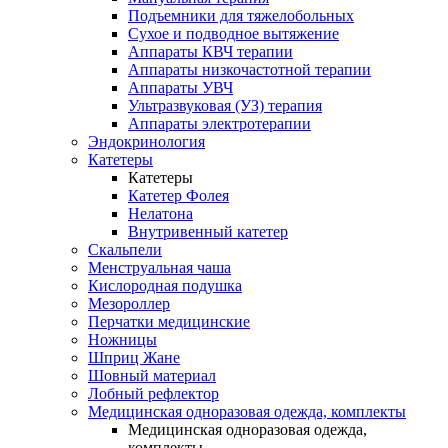
Подъемники для тяжелобольных
Сухое и подводное вытяжение
Аппараты КВЧ терапии
Аппараты низкочастотной терапии
Аппараты УВЧ
Ультразвуковая (УЗ) терапия
Аппараты электротерапии
Эндокринология
Катетеры
Катетеры
Катетер Фолея
Нелатона
Внутривенный катетер
Скальпели
Менструальная чаша
Кислородная подушка
Мезороллер
Перчатки медицинские
Ножницы
Шприц Жане
Шовный материал
Лобный рефлектор
Медицинская одноразовая одежда, комплекты
Медицинская одноразовая одежда,
комплекты