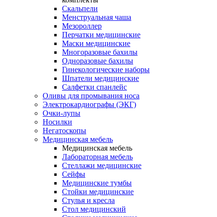
Скальпели
Менструальная чаша
Мезороллер
Перчатки медицинские
Маски медицинские
Многоразовые бахилы
Одноразовые бахилы
Гинекологические наборы
Шпатели медицинские
Салфетки спанлейс
Оливы для промывания носа
Электрокардиографы (ЭКГ)
Очки-лупы
Носилки
Негатоскопы
Медицинская мебель
Медицинская мебель
Лабораторная мебель
Стеллажи медицинские
Сейфы
Медицинские тумбы
Стойки медицинские
Cтулья и кресла
Стол медицинский