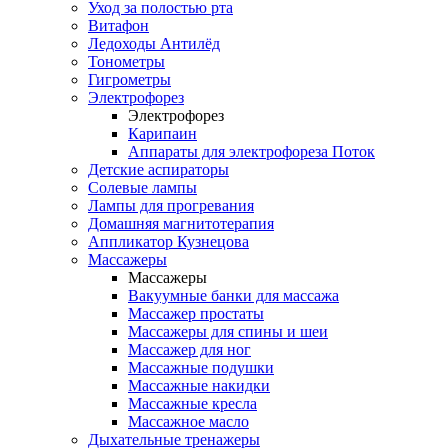
Уход за полостью рта
Витафон
Ледоходы Антилёд
Тонометры
Гигрометры
Электрофорез
Электрофорез
Карипаин
Аппараты для электрофореза Поток
Детские аспираторы
Солевые лампы
Лампы для прогревания
Домашняя магнитотерапия
Аппликатор Кузнецова
Массажеры
Массажеры
Вакуумные банки для массажа
Массажер простаты
Массажеры для спины и шеи
Массажер для ног
Массажные подушки
Массажные накидки
Массажные кресла
Массажное масло
Дыхательные тренажеры