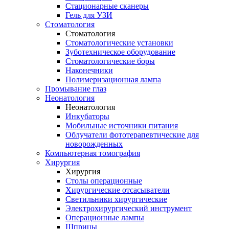
Стационарные сканеры
Гель для УЗИ
Стоматология
Стоматология
Стоматологические установки
Зуботехническое оборудование
Стоматологические боры
Наконечники
Полимеризационная лампа
Промывание глаз
Неонатология
Неонатология
Инкубаторы
Мобильные источники питания
Облучатели фототерапевтические для
новорожденных
Компьютерная томография
Хирургия
Хирургия
Столы операционные
Хирургические отсасыватели
Светильники хирургические
Электрохирургический инструмент
Операционные лампы
Шприцы