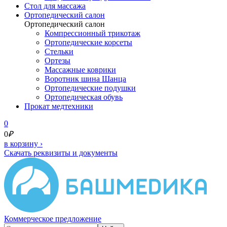
Cтол для массажа
Ортопедический салон
Ортопедический салон
Компрессионный трикотаж
Ортопедические корсеты
Стельки
Ортезы
Массажные коврики
Воротник шина Шанца
Ортопедические подушки
Ортопедическая обувь
Прокат медтехники
0
0
₽
в корзину
›
Скачать реквизиты и документы
Коммерческое предложение