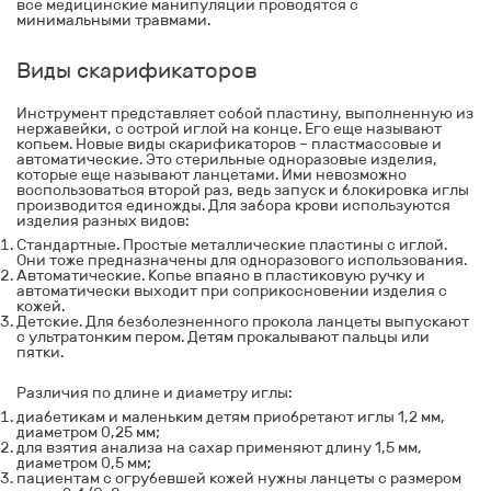
все медицинские манипуляции проводятся с
минимальными травмами.
Виды скарификаторов
Инструмент представляет собой пластину, выполненную из
нержавейки, с острой иглой на конце. Его еще называют
копьем. Новые виды скарификаторов – пластмассовые и
автоматические. Это стерильные одноразовые изделия,
которые еще называют
ланцетами
. Ими невозможно
воспользоваться второй раз, ведь запуск и блокировка иглы
производится единожды. Для забора крови используются
изделия разных видов:
Стандартные. Простые металлические пластины с иглой.
Они тоже предназначены для одноразового использования.
Автоматические. Копье впаяно в пластиковую ручку и
автоматически выходит при соприкосновении изделия с
кожей.
Детские. Для безболезненного прокола ланцеты выпускают
с ультратонким пером. Детям прокалывают пальцы или
пятки.
Различия по длине и диаметру иглы:
диабетикам и маленьким детям приобретают иглы 1,2 мм,
диаметром 0,25 мм;
для взятия анализа на сахар применяют длину 1,5 мм,
диаметром 0,5 мм;
пациентам с огрубевшей кожей нужны ланцеты с размером