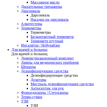
Массажное масло
Дыхательные тренажеры
Дарсонваль
Дарсонваль
Насадки на дарсонваль
Алкотестеры
Термометры
Термометры
Бесконтактный термометр
Термометр ртутный
Ингалятор / Небулайзер
Для врачей и больниц
Для врачей и больниц
Демеркуризационный комплект
Лампы для медицинских приборов
Шприцы
Дезинфицирующие средства
Дезинфицирующие средства
Дозаторы
Мистраль дезинфицирующее средство
Антисептик для рук
Фонендоскопы / Стетоскопы
Термо-сумки
УЗИ
УЗИ