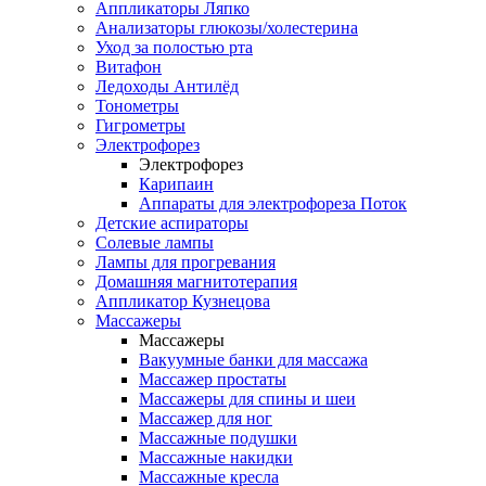
Аппликаторы Ляпко
Анализаторы глюкозы/холестерина
Уход за полостью рта
Витафон
Ледоходы Антилёд
Тонометры
Гигрометры
Электрофорез
Электрофорез
Карипаин
Аппараты для электрофореза Поток
Детские аспираторы
Солевые лампы
Лампы для прогревания
Домашняя магнитотерапия
Аппликатор Кузнецова
Массажеры
Массажеры
Вакуумные банки для массажа
Массажер простаты
Массажеры для спины и шеи
Массажер для ног
Массажные подушки
Массажные накидки
Массажные кресла