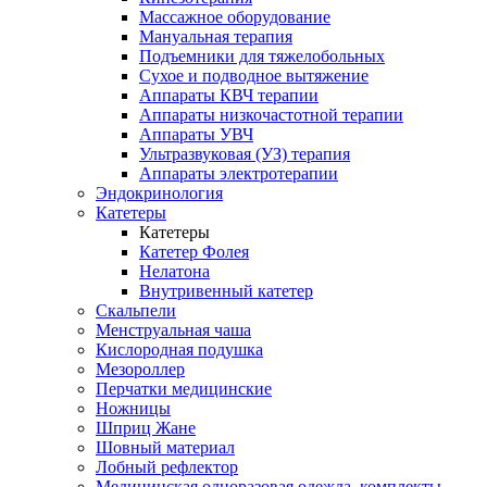
Массажное оборудование
Мануальная терапия
Подъемники для тяжелобольных
Сухое и подводное вытяжение
Аппараты КВЧ терапии
Аппараты низкочастотной терапии
Аппараты УВЧ
Ультразвуковая (УЗ) терапия
Аппараты электротерапии
Эндокринология
Катетеры
Катетеры
Катетер Фолея
Нелатона
Внутривенный катетер
Скальпели
Менструальная чаша
Кислородная подушка
Мезороллер
Перчатки медицинские
Ножницы
Шприц Жане
Шовный материал
Лобный рефлектор
Медицинская одноразовая одежда, комплекты