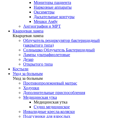
Мониторы пациента
Наркозные аппараты
Оксиметры
Дыхательные контуры
Мешки Амбу
Ангиография и МРТ
Кварцевая лампа
Кварцевая лампа
Облучатель рециркулятор бактерицидный
(закрытого типа)
Солнышко Облучатель Бактерицидный
Лампы ультрафиолетовые
Дезар
Открытого типа
Костыли
Уход за больным
Уход за больным
Противопролежневый матрас
Ходунки
Дополнительные приспособления
Медицинская утка
Медицинская утка
Судно медицинское
Инвалидные кресла-коляски
Подгузники для взрослых