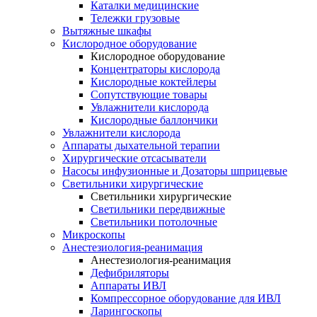
Каталки медицинские
Тележки грузовые
Вытяжные шкафы
Кислородное оборудование
Кислородное оборудование
Концентраторы кислорода
Кислородные коктейлеры
Сопутствующие товары
Увлажнители кислорода
Кислородные баллончики
Увлажнители кислорода
Аппараты дыхательной терапии
Хирургические отсасыватели
Насосы инфузионные и Дозаторы шприцевые
Светильники хирургические
Светильники хирургические
Светильники передвижные
Светильники потолочные
Микроскопы
Анестезиология-реанимация
Анестезиология-реанимация
Дефибриляторы
Аппараты ИВЛ
Компрессорное оборудование для ИВЛ
Ларингоскопы