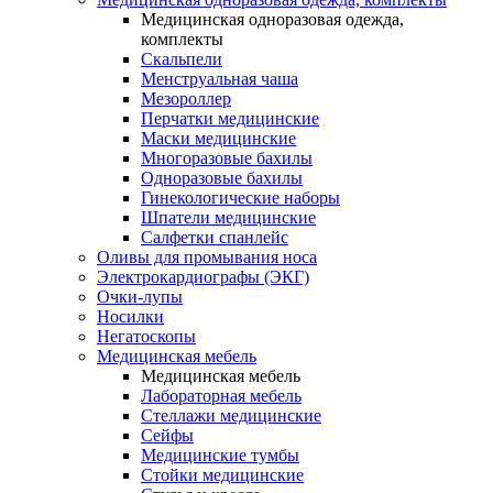
Медицинская одноразовая одежда,
комплекты
Скальпели
Менструальная чаша
Мезороллер
Перчатки медицинские
Маски медицинские
Многоразовые бахилы
Одноразовые бахилы
Гинекологические наборы
Шпатели медицинские
Салфетки спанлейс
Оливы для промывания носа
Электрокардиографы (ЭКГ)
Очки-лупы
Носилки
Негатоскопы
Медицинская мебель
Медицинская мебель
Лабораторная мебель
Стеллажи медицинские
Сейфы
Медицинские тумбы
Стойки медицинские