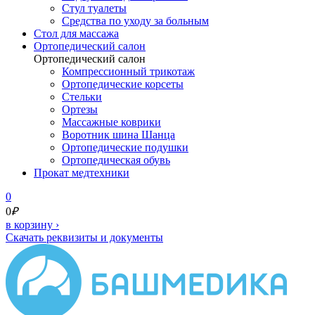
Стул туалеты
Средства по уходу за больным
Cтол для массажа
Ортопедический салон
Ортопедический салон
Компрессионный трикотаж
Ортопедические корсеты
Стельки
Ортезы
Массажные коврики
Воротник шина Шанца
Ортопедические подушки
Ортопедическая обувь
Прокат медтехники
0
0
₽
в корзину
›
Скачать реквизиты и документы