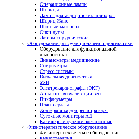
Операционные лампы
Шприцы
Лампы для медицинских приборов
Шприц Жане
Шовный материал
Очки-лупы
Лазеры хирургические
Оборудование для функциональной диагностики
Оборудование для функциональной
диагностики
Динамометры медицинские
Спирометры
Стресс системы
Визуальная диагностика
УЗИ
Электрокардиографы (ЭКГ)
Аппараты визуализации вен
Пикфлоуметры
Плантографы
Холтеры и кардиорегистраторы
Суточные мониторы АД
Калиперы и рулетки электронные
Физиотерапевтическое оборудование
Физиотерапевтическое оборудование
Кинезотерапия