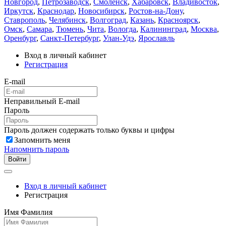
Новгород
,
Петрозаводск
,
Смоленск
,
Хабаровск
,
Владивосток
,
Иркутск
,
Краснодар
,
Новосибирск
,
Ростов-на-Дону
,
Ставрополь
,
Челябинск
,
Волгоград
,
Казань
,
Красноярск
,
Омск
,
Самара
,
Тюмень
,
Чита
,
Вологда
,
Калининград
,
Москва
,
Оренбург
,
Санкт-Петербург
,
Улан-Удэ
,
Ярославль
Вход в личный кабинет
Регистрация
E-mail
Неправильный E-mail
Пароль
Пароль должен содержать только буквы и цифры
Запомнить меня
Напомнить пароль
Войти
Вход в личный кабинет
Регистрация
Имя Фамилия