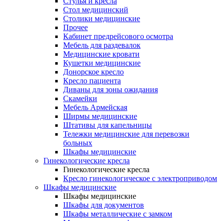
Cтулья и кресла
Стол медицинский
Столики медицинские
Прочее
Кабинет предрейсового осмотра
Мебель для раздевалок
Медицинские кровати
Кушетки медицинские
Донорское кресло
Кресло пациента
Диваны для зоны ожидания
Скамейки
Мебель Армейская
Ширмы медицинские
Штативы для капельницы
Тележки медицинские для перевозки
больных
Шкафы медицинские
Гинекологические кресла
Гинекологические кресла
Кресло гинекологическое с электроприводом
Шкафы медицинские
Шкафы медицинские
Шкафы для документов
Шкафы металлические с замком