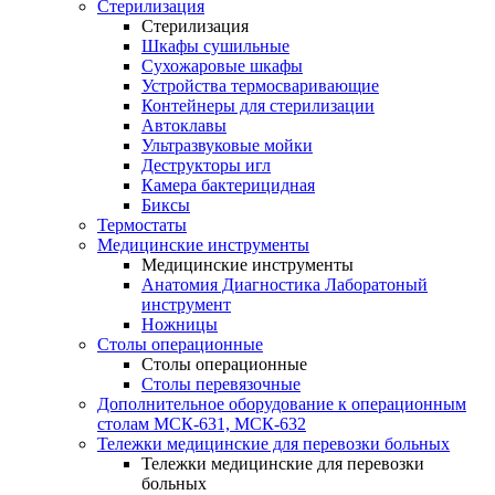
Стерилизация
Стерилизация
Шкафы сушильные
Сухожаровые шкафы
Устройства термосваривающие
Контейнеры для стерилизации
Автоклавы
Ультразвуковые мойки
Деструкторы игл
Камера бактерицидная
Биксы
Термостаты
Медицинские инструменты
Медицинские инструменты
Анатомия Диагностика Лаборатоный
инструмент
Ножницы
Столы операционные
Столы операционные
Столы перевязочные
Дополнительное оборудование к операционным
столам МСК-631, МСК-632
Тележки медицинские для перевозки больных
Тележки медицинские для перевозки
больных