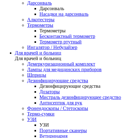
Дарсонваль
Дарсонваль
Насадки на дарсонваль
Алкотестеры
Термометры
Термометры
Бесконтактный термометр
Термометр ртутный
Ингалятор / Небулайзер
Для врачей и больниц
Для врачей и больниц
Демеркуризационный комплект
Лампы для медицинских приборов
Шприцы
Дезинфицирующие средства
Дезинфицирующие средства
Дозаторы
Мистраль дезинфицирующее средство
Антисептик для рук
Фонендоскопы / Стетоскопы
Термо-сумки
УЗИ
УЗИ
Портативные сканеры
Ветиринария