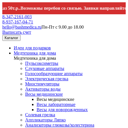
0т.р..Возможны перебои со связью. Заявки направляйте на
h
8-347-2161-003
8-937-167-04-71
hello@bashmedica.ru
Пн-Пт с 9.00 до 18.00
Выписать счет
Каталог
Идеи для подарков
Медтехника для дома
Медтехника для дома
Пульсоксиметры
Слуховые аппараты
Голосообразующие аппараты
Электрическая грелка
Миостимуляторы
Активаторы воды
Весы медицинские
Весы медицинские
Весы лабораторные
Весы для новорожденных
Солевая грелка
Аппликаторы Ляпко
Анализаторы глюкозы/холестерина