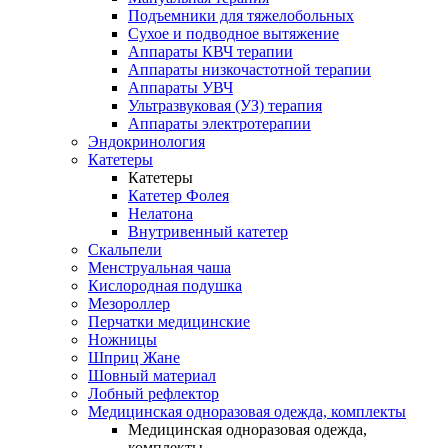
Подъемники для тяжелобольных
Сухое и подводное вытяжение
Аппараты КВЧ терапии
Аппараты низкочастотной терапии
Аппараты УВЧ
Ультразвуковая (УЗ) терапия
Аппараты электротерапии
Эндокринология
Катетеры
Катетеры
Катетер Фолея
Нелатона
Внутривенный катетер
Скальпели
Менструальная чаша
Кислородная подушка
Мезороллер
Перчатки медицинские
Ножницы
Шприц Жане
Шовный материал
Лобный рефлектор
Медицинская одноразовая одежда, комплекты
Медицинская одноразовая одежда,
комплекты