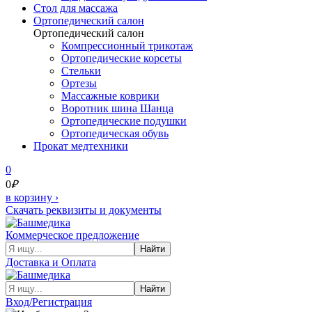
Cтол для массажа
Ортопедический салон
Ортопедический салон
Компрессионный трикотаж
Ортопедические корсеты
Стельки
Ортезы
Массажные коврики
Воротник шина Шанца
Ортопедические подушки
Ортопедическая обувь
Прокат медтехники
0
0
₽
в корзину
›
Скачать реквизиты и документы
Коммерческое предложение
Найти
Доставка и Оплата
Найти
Вход/Регистрация