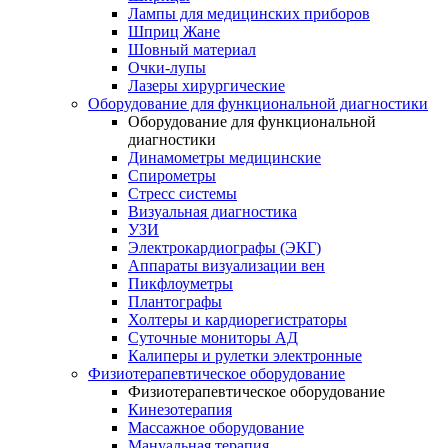
Лампы для медицинских приборов
Шприц Жане
Шовный материал
Очки-лупы
Лазеры хирургические
Оборудование для функциональной диагностики
Оборудование для функциональной
диагностики
Динамометры медицинские
Спирометры
Стресс системы
Визуальная диагностика
УЗИ
Электрокардиографы (ЭКГ)
Аппараты визуализации вен
Пикфлоуметры
Плантографы
Холтеры и кардиорегистраторы
Суточные мониторы АД
Калиперы и рулетки электронные
Физиотерапевтическое оборудование
Физиотерапевтическое оборудование
Кинезотерапия
Массажное оборудование
Мануальная терапия