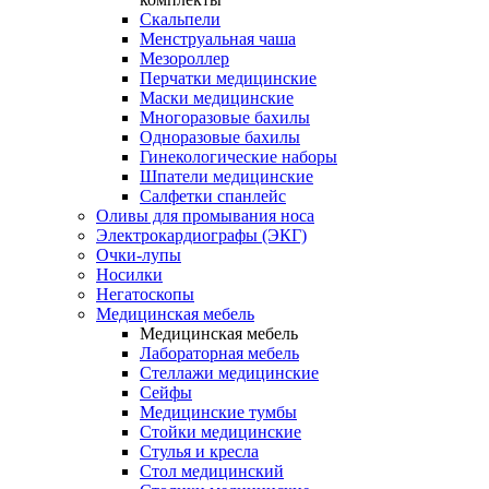
Скальпели
Менструальная чаша
Мезороллер
Перчатки медицинские
Маски медицинские
Многоразовые бахилы
Одноразовые бахилы
Гинекологические наборы
Шпатели медицинские
Салфетки спанлейс
Оливы для промывания носа
Электрокардиографы (ЭКГ)
Очки-лупы
Носилки
Негатоскопы
Медицинская мебель
Медицинская мебель
Лабораторная мебель
Стеллажи медицинские
Сейфы
Медицинские тумбы
Стойки медицинские
Cтулья и кресла
Стол медицинский