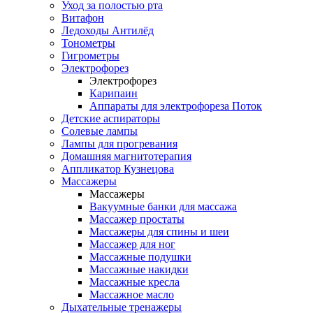
Уход за полостью рта
Витафон
Ледоходы Антилёд
Тонометры
Гигрометры
Электрофорез
Электрофорез
Карипаин
Аппараты для электрофореза Поток
Детские аспираторы
Солевые лампы
Лампы для прогревания
Домашняя магнитотерапия
Аппликатор Кузнецова
Массажеры
Массажеры
Вакуумные банки для массажа
Массажер простаты
Массажеры для спины и шеи
Массажер для ног
Массажные подушки
Массажные накидки
Массажные кресла
Массажное масло
Дыхательные тренажеры