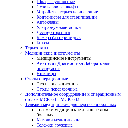
Шкафы сушильные
Сухожаровые шкафы
Устройства термосваривающие
Контейнеры для стерилизации
Автоклавы
Ультразвуковые мойки
Деструкторы игл
Камера бактерицидная
Биксы
Термостаты
Медицинские инструменты
Медицинские инструменты
Анатомия Диагностика Лаборатоный
инструмент
Ножницы
Столы операционные
Столы операционные
Столы перевязочные
Дополнительное оборудование к операционным
столам МСК-631, МСК-632
Тележки медицинские для перевозки больных
Тележки медицинские для перевозки
больных
Каталки медицинские
Тележки грузовые