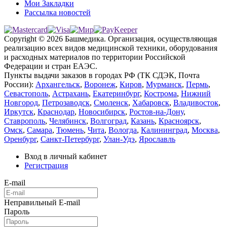
Мои Закладки
Рассылка новостей
Copyright © 2026 Башмедика.
Организация, осуществляющая
реализацию всех видов медицинской техники, оборудования
и расходных материалов по территории Российской
Федерации и стран ЕАЭС.
Пункты выдачи заказов в городах РФ (ТК СДЭК, Почта
России):
Архангельск
,
Воронеж
,
Киров
,
Мурманск
,
Пермь
,
Севастополь
,
Астрахань
,
Екатеринбург
,
Кострома
,
Нижний
Новгород
,
Петрозаводск
,
Смоленск
,
Хабаровск
,
Владивосток
,
Иркутск
,
Краснодар
,
Новосибирск
,
Ростов-на-Дону
,
Ставрополь
,
Челябинск
,
Волгоград
,
Казань
,
Красноярск
,
Омск
,
Самара
,
Тюмень
,
Чита
,
Вологда
,
Калининград
,
Москва
,
Оренбург
,
Санкт-Петербург
,
Улан-Удэ
,
Ярославль
Вход в личный кабинет
Регистрация
E-mail
Неправильный E-mail
Пароль