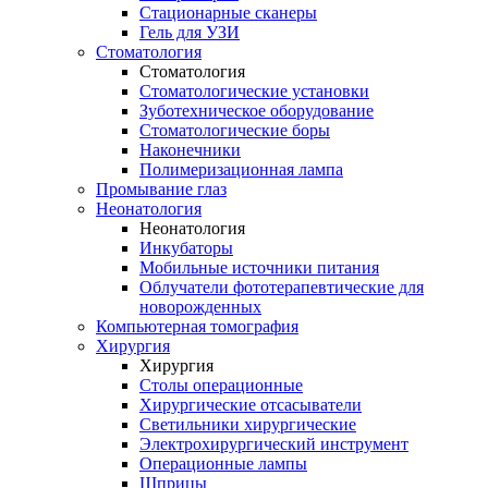
Стационарные сканеры
Гель для УЗИ
Стоматология
Стоматология
Стоматологические установки
Зуботехническое оборудование
Стоматологические боры
Наконечники
Полимеризационная лампа
Промывание глаз
Неонатология
Неонатология
Инкубаторы
Мобильные источники питания
Облучатели фототерапевтические для
новорожденных
Компьютерная томография
Хирургия
Хирургия
Столы операционные
Хирургические отсасыватели
Светильники хирургические
Электрохирургический инструмент
Операционные лампы
Шприцы