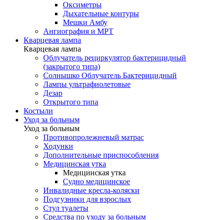
Оксиметры
Дыхательные контуры
Мешки Амбу
Ангиография и МРТ
Кварцевая лампа
Кварцевая лампа
Облучатель рециркулятор бактерицидный
(закрытого типа)
Солнышко Облучатель Бактерицидный
Лампы ультрафиолетовые
Дезар
Открытого типа
Костыли
Уход за больным
Уход за больным
Противопролежневый матрас
Ходунки
Дополнительные приспособления
Медицинская утка
Медицинская утка
Судно медицинское
Инвалидные кресла-коляски
Подгузники для взрослых
Стул туалеты
Средства по уходу за больным