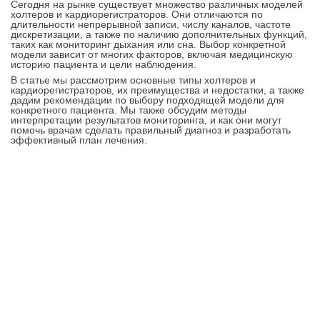
Сегодня на рынке существует множество различных моделей
холтеров и кардиорегистраторов. Они отличаются по
длительности непрерывной записи, числу каналов, частоте
дискретизации, а также по наличию дополнительных функций,
таких как мониторинг дыхания или сна. Выбор конкретной
модели зависит от многих факторов, включая медицинскую
историю пациента и цели наблюдения.
В статье мы рассмотрим основные типы холтеров и
кардиорегистраторов, их преимущества и недостатки, а также
дадим рекомендации по выбору подходящей модели для
конкретного пациента. Мы также обсудим методы
интерпретации результатов мониторинга, и как они могут
помочь врачам сделать правильный диагноз и разработать
эффективный план лечения.
Контакты
8-347-2161-003
8-937-16-70-471
Пн-Пт с 9:00 до 18:00
hello@bashmedica.ru
Доставка и Оплата ›
Склад:
г. Уфа, Юбилейная 14/1
перейти ›
Дополнительно
Реквизиты
Политика конфиденциальности
Пользовательское соглашение
Публичная оферта