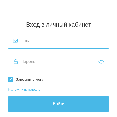
Тюмень
,
Чита
,
Вологда
,
Калининград
,
Москва
,
Оренбург
,
Санкт-Петербург
,
Улан-Удэ
,
Ярославль
Вход в личный кабинет
Запомнить меня
Напомнить пароль
Войти