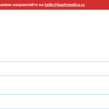
правляйте на
hello@bashmedica.ru
Внимание