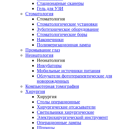
Стационарные сканеры
Гель для УЗИ
Стоматология
Стоматология
Стоматологические установки
Зуботехническое оборудование
Стоматологические боры
Наконечники
Полимеризационная лампа
Промывание глаз
Неонатология
Неонатология
Инкубаторы
Мобильные источники питания
Облучатели фототерапевтические для
новорожденных
Компьютерная томография
Хирургия
Хирургия
Столы операционные
Хирургические отсасыватели
Светильники хирургические
Электрохирургический инструмент
Операционные лампы
Шприцы