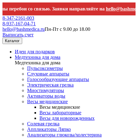
еребои со связью. Заявки направляйте на
hello@bashmedica.r
8-347-2161-003
8-937-167-04-71
hello@bashmedica.ru
Пн-Пт с 9.00 до 18.00
Выписать счет
Каталог
Идеи для подарков
Медтехника для дома
Медтехника для дома
Пульсоксиметры
Слуховые аппараты
Голосообразующие аппараты
Электрическая грелка
Миостимуляторы
Активаторы воды
Весы медицинские
Весы медицинские
Весы лабораторные
Весы для новорожденных
Солевая грелка
Аппликаторы Ляпко
Анализаторы глюкозы/холестерина