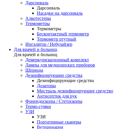
Дарсонваль
Дарсонваль
Насадки на дарсонваль
Алкотестеры
Термометры
Термометры
Бесконтактный термометр
Термометр ртутный
Ингалятор / Небулайзер
Для врачей и больниц
Для врачей и больниц
Демеркуризационный комплект
Лампы для медицинских приборов
Шприцы
Дезинфицирующие средства
Дезинфицирующие средства
Дозаторы
Мистраль дезинфицирующее средство
Антисептик для рук
Фонендоскопы / Стетоскопы
Термо-сумки
УЗИ
УЗИ
Портативные сканеры
Ветиринария