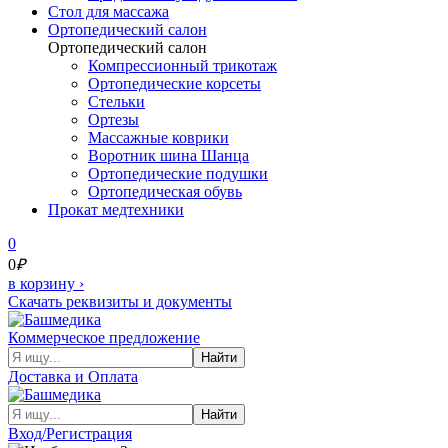
Cтол для массажа
Ортопедический салон
Ортопедический салон
Компрессионный трикотаж
Ортопедические корсеты
Стельки
Ортезы
Массажные коврики
Воротник шина Шанца
Ортопедические подушки
Ортопедическая обувь
Прокат медтехники
0
0
₽
в корзину
›
Скачать реквизиты и документы
Коммерческое предложение
Найти
Доставка и Оплата
Найти
Вход/Регистрация