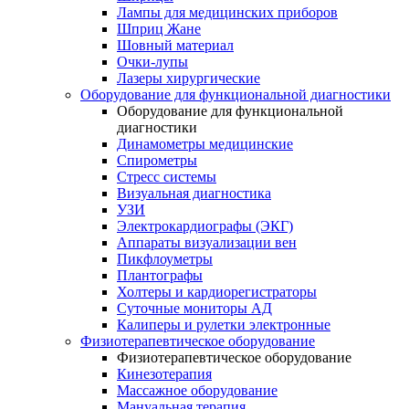
Лампы для медицинских приборов
Шприц Жане
Шовный материал
Очки-лупы
Лазеры хирургические
Оборудование для функциональной диагностики
Оборудование для функциональной
диагностики
Динамометры медицинские
Спирометры
Стресс системы
Визуальная диагностика
УЗИ
Электрокардиографы (ЭКГ)
Аппараты визуализации вен
Пикфлоуметры
Плантографы
Холтеры и кардиорегистраторы
Суточные мониторы АД
Калиперы и рулетки электронные
Физиотерапевтическое оборудование
Физиотерапевтическое оборудование
Кинезотерапия
Массажное оборудование
Мануальная терапия