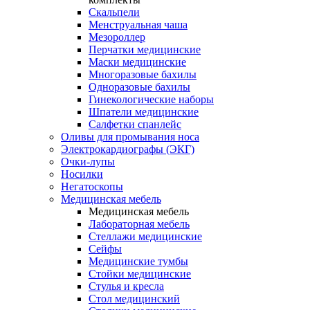
Скальпели
Менструальная чаша
Мезороллер
Перчатки медицинские
Маски медицинские
Многоразовые бахилы
Одноразовые бахилы
Гинекологические наборы
Шпатели медицинские
Салфетки спанлейс
Оливы для промывания носа
Электрокардиографы (ЭКГ)
Очки-лупы
Носилки
Негатоскопы
Медицинская мебель
Медицинская мебель
Лабораторная мебель
Стеллажи медицинские
Сейфы
Медицинские тумбы
Стойки медицинские
Cтулья и кресла
Стол медицинский