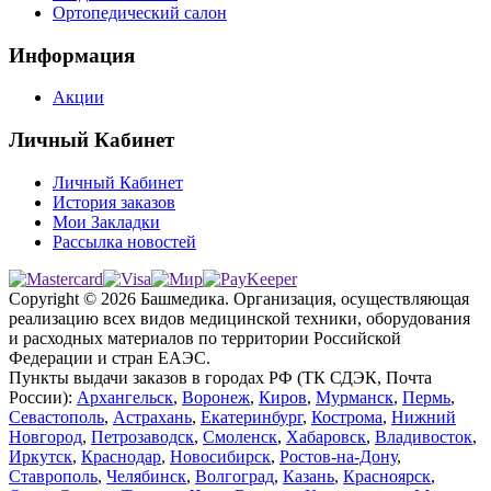
Ортопедический салон
Информация
Акции
Личный Кабинет
Личный Кабинет
История заказов
Мои Закладки
Рассылка новостей
Copyright © 2026 Башмедика.
Организация, осуществляющая
реализацию всех видов медицинской техники, оборудования
и расходных материалов по территории Российской
Федерации и стран ЕАЭС.
Пункты выдачи заказов в городах РФ (ТК СДЭК, Почта
России):
Архангельск
,
Воронеж
,
Киров
,
Мурманск
,
Пермь
,
Севастополь
,
Астрахань
,
Екатеринбург
,
Кострома
,
Нижний
Новгород
,
Петрозаводск
,
Смоленск
,
Хабаровск
,
Владивосток
,
Иркутск
,
Краснодар
,
Новосибирск
,
Ростов-на-Дону
,
Ставрополь
,
Челябинск
,
Волгоград
,
Казань
,
Красноярск
,