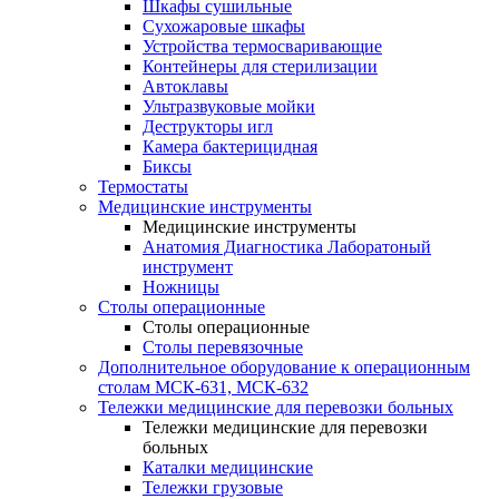
Шкафы сушильные
Сухожаровые шкафы
Устройства термосваривающие
Контейнеры для стерилизации
Автоклавы
Ультразвуковые мойки
Деструкторы игл
Камера бактерицидная
Биксы
Термостаты
Медицинские инструменты
Медицинские инструменты
Анатомия Диагностика Лаборатоный
инструмент
Ножницы
Столы операционные
Столы операционные
Столы перевязочные
Дополнительное оборудование к операционным
столам МСК-631, МСК-632
Тележки медицинские для перевозки больных
Тележки медицинские для перевозки
больных
Каталки медицинские
Тележки грузовые