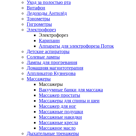
Уход за полостью рта
Витафон
Ледоходы Антилёд
Тонометры
Гигрометры
Электрофорез
Электрофорез
Карипаин
Аппараты для электрофореза Поток
Детские аспираторы
Солевые лампы
Лампы для прогревания
Домашняя магнитотерапия
Аппликатор Кузнецова
Массажеры
Массажеры
Вакуумные банки для массажа
Массажер простаты
Массажеры для спины и шеи
Массажер для ног
Массажные подушки
Массажные накидки
Массажные кресла
Массажное масло
Дыхательные тренажеры