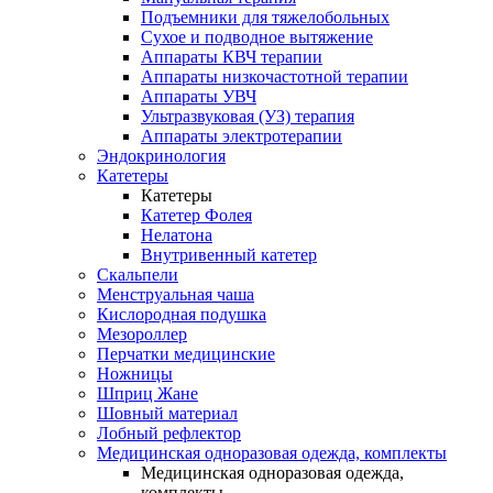
Подъемники для тяжелобольных
Сухое и подводное вытяжение
Аппараты КВЧ терапии
Аппараты низкочастотной терапии
Аппараты УВЧ
Ультразвуковая (УЗ) терапия
Аппараты электротерапии
Эндокринология
Катетеры
Катетеры
Катетер Фолея
Нелатона
Внутривенный катетер
Скальпели
Менструальная чаша
Кислородная подушка
Мезороллер
Перчатки медицинские
Ножницы
Шприц Жане
Шовный материал
Лобный рефлектор
Медицинская одноразовая одежда, комплекты
Медицинская одноразовая одежда,
комплекты