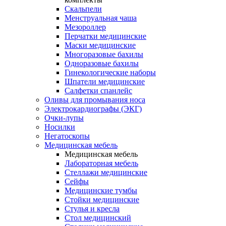
Скальпели
Менструальная чаша
Мезороллер
Перчатки медицинские
Маски медицинские
Многоразовые бахилы
Одноразовые бахилы
Гинекологические наборы
Шпатели медицинские
Салфетки спанлейс
Оливы для промывания носа
Электрокардиографы (ЭКГ)
Очки-лупы
Носилки
Негатоскопы
Медицинская мебель
Медицинская мебель
Лабораторная мебель
Стеллажи медицинские
Сейфы
Медицинские тумбы
Стойки медицинские
Cтулья и кресла
Стол медицинский