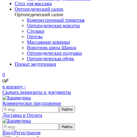
Cтол для массажа
Ортопедический салон
Ортопедический салон
Компрессионный трикотаж
Ортопедические корсеты
Стельки
Ортезы
Массажные коврики
Воротник шина Шанца
Ортопедические подушки
Ортопедическая обувь
Прокат медтехники
0
0
₽
в корзину
›
Скачать реквизиты и документы
Коммерческое предложение
Найти
Доставка и Оплата
Найти
Вход/Регистрация