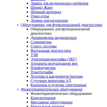
Лампы для медицинских приборов
Шприц Жане
Шовный материал
Очки-лупы
Лазеры хирургические
Оборудование для функциональной диагностики
Оборудование для функциональной
диагностики
Динамометры медицинские
Спирометры
Стресс системы
Визуальная диагностика
УЗИ
Электрокардиографы (ЭКГ)
Аппараты визуализации вен
Пикфлоуметры
Плантографы
Холтеры и кардиорегистраторы
Суточные мониторы АД
Калиперы и рулетки электронные
Физиотерапевтическое оборудование
Физиотерапевтическое оборудование
Кинезотерапия
Массажное оборудование
Мануальная терапия