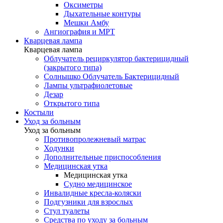
Оксиметры
Дыхательные контуры
Мешки Амбу
Ангиография и МРТ
Кварцевая лампа
Кварцевая лампа
Облучатель рециркулятор бактерицидный
(закрытого типа)
Солнышко Облучатель Бактерицидный
Лампы ультрафиолетовые
Дезар
Открытого типа
Костыли
Уход за больным
Уход за больным
Противопролежневый матрас
Ходунки
Дополнительные приспособления
Медицинская утка
Медицинская утка
Судно медицинское
Инвалидные кресла-коляски
Подгузники для взрослых
Стул туалеты
Средства по уходу за больным