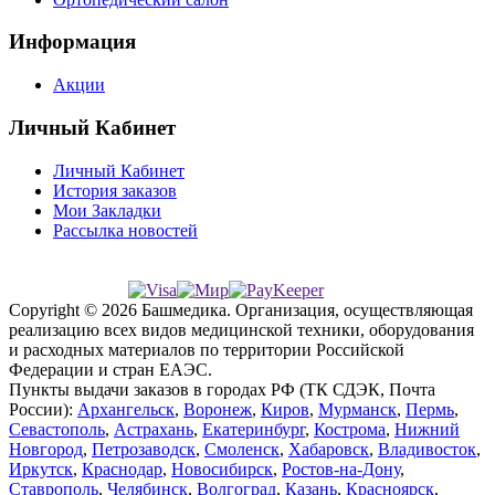
Информация
Акции
Личный Кабинет
Личный Кабинет
История заказов
Мои Закладки
Рассылка новостей
Copyright © 2026 Башмедика.
Организация, осуществляющая
реализацию всех видов медицинской техники, оборудования
и расходных материалов по территории Российской
Федерации и стран ЕАЭС.
Пункты выдачи заказов в городах РФ (ТК СДЭК, Почта
России):
Архангельск
,
Воронеж
,
Киров
,
Мурманск
,
Пермь
,
Севастополь
,
Астрахань
,
Екатеринбург
,
Кострома
,
Нижний
Новгород
,
Петрозаводск
,
Смоленск
,
Хабаровск
,
Владивосток
,
Иркутск
,
Краснодар
,
Новосибирск
,
Ростов-на-Дону
,
Ставрополь
,
Челябинск
,
Волгоград
,
Казань
,
Красноярск
,