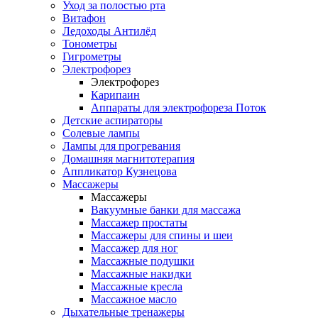
Уход за полостью рта
Витафон
Ледоходы Антилёд
Тонометры
Гигрометры
Электрофорез
Электрофорез
Карипаин
Аппараты для электрофореза Поток
Детские аспираторы
Солевые лампы
Лампы для прогревания
Домашняя магнитотерапия
Аппликатор Кузнецова
Массажеры
Массажеры
Вакуумные банки для массажа
Массажер простаты
Массажеры для спины и шеи
Массажер для ног
Массажные подушки
Массажные накидки
Массажные кресла
Массажное масло
Дыхательные тренажеры