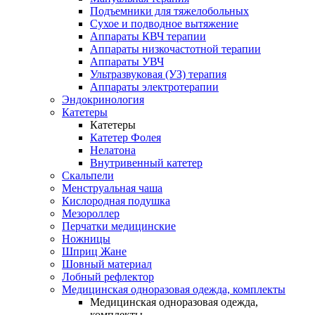
Подъемники для тяжелобольных
Сухое и подводное вытяжение
Аппараты КВЧ терапии
Аппараты низкочастотной терапии
Аппараты УВЧ
Ультразвуковая (УЗ) терапия
Аппараты электротерапии
Эндокринология
Катетеры
Катетеры
Катетер Фолея
Нелатона
Внутривенный катетер
Скальпели
Менструальная чаша
Кислородная подушка
Мезороллер
Перчатки медицинские
Ножницы
Шприц Жане
Шовный материал
Лобный рефлектор
Медицинская одноразовая одежда, комплекты
Медицинская одноразовая одежда,
комплекты