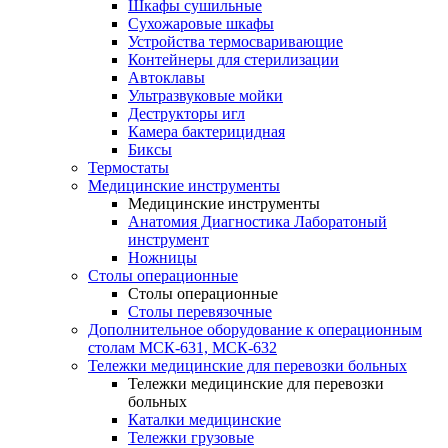
Шкафы сушильные
Сухожаровые шкафы
Устройства термосваривающие
Контейнеры для стерилизации
Автоклавы
Ультразвуковые мойки
Деструкторы игл
Камера бактерицидная
Биксы
Термостаты
Медицинские инструменты
Медицинские инструменты
Анатомия Диагностика Лаборатоный
инструмент
Ножницы
Столы операционные
Столы операционные
Столы перевязочные
Дополнительное оборудование к операционным
столам МСК-631, МСК-632
Тележки медицинские для перевозки больных
Тележки медицинские для перевозки
больных
Каталки медицинские
Тележки грузовые