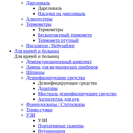
Дарсонваль
Дарсонваль
Насадки на дарсонваль
Алкотестеры
Термометры
Термометры
Бесконтактный термометр
Термометр ртутный
Ингалятор / Небулайзер
Для врачей и больниц
Для врачей и больниц
Демеркуризационный комплект
Лампы для медицинских приборов
Шприцы
Дезинфицирующие средства
Дезинфицирующие средства
Дозаторы
Мистраль дезинфицирующее средство
Антисептик для рук
Фонендоскопы / Стетоскопы
Термо-сумки
УЗИ
УЗИ
Портативные сканеры
Ветиринария