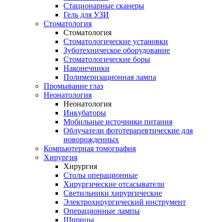
Стационарные сканеры
Гель для УЗИ
Стоматология
Стоматология
Стоматологические установки
Зуботехническое оборудование
Стоматологические боры
Наконечники
Полимеризационная лампа
Промывание глаз
Неонатология
Неонатология
Инкубаторы
Мобильные источники питания
Облучатели фототерапевтические для
новорожденных
Компьютерная томография
Хирургия
Хирургия
Столы операционные
Хирургические отсасыватели
Светильники хирургические
Электрохирургический инструмент
Операционные лампы
Шприцы