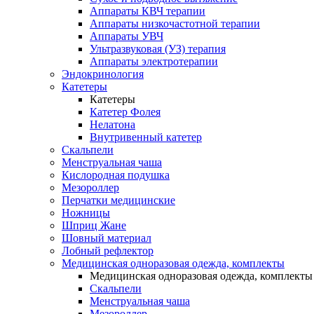
Аппараты КВЧ терапии
Аппараты низкочастотной терапии
Аппараты УВЧ
Ультразвуковая (УЗ) терапия
Аппараты электротерапии
Эндокринология
Катетеры
Катетеры
Катетер Фолея
Нелатона
Внутривенный катетер
Скальпели
Менструальная чаша
Кислородная подушка
Мезороллер
Перчатки медицинские
Ножницы
Шприц Жане
Шовный материал
Лобный рефлектор
Медицинская одноразовая одежда, комплекты
Медицинская одноразовая одежда, комплекты
Скальпели
Менструальная чаша
Мезороллер