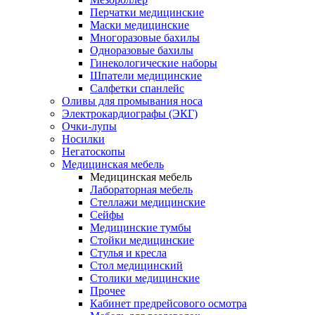
Перчатки медицинские
Маски медицинские
Многоразовые бахилы
Одноразовые бахилы
Гинекологические наборы
Шпатели медицинские
Салфетки спанлейс
Оливы для промывания носа
Электрокардиографы (ЭКГ)
Очки-лупы
Носилки
Негатоскопы
Медицинская мебель
Медицинская мебель
Лабораторная мебель
Стеллажи медицинские
Сейфы
Медицинские тумбы
Стойки медицинские
Cтулья и кресла
Стол медицинский
Столики медицинские
Прочее
Кабинет предрейсового осмотра