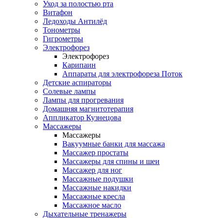
Уход за полостью рта
Витафон
Ледоходы Антилёд
Тонометры
Гигрометры
Электрофорез
Электрофорез
Карипаин
Аппараты для электрофореза Поток
Детские аспираторы
Солевые лампы
Лампы для прогревания
Домашняя магнитотерапия
Аппликатор Кузнецова
Массажеры
Массажеры
Вакуумные банки для массажа
Массажер простаты
Массажеры для спины и шеи
Массажер для ног
Массажные подушки
Массажные накидки
Массажные кресла
Массажное масло
Дыхательные тренажеры