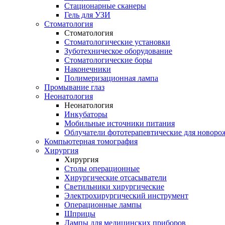
Стационарные сканеры
Гель для УЗИ
Стоматология
Стоматология
Стоматологические установки
Зуботехническое оборудование
Стоматологические боры
Наконечники
Полимеризационная лампа
Промывание глаз
Неонатология
Неонатология
Инкубаторы
Мобильные источники питания
Облучатели фототерапевтические для новор
Компьютерная томография
Хирургия
Хирургия
Столы операционные
Хирургические отсасыватели
Светильники хирургические
Электрохирургический инструмент
Операционные лампы
Шприцы
Лампы для медицинских приборов