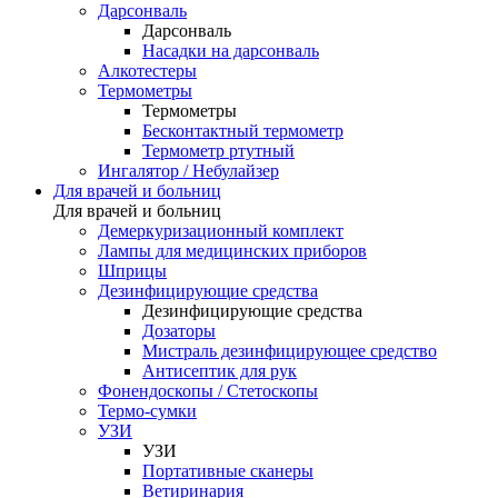
Дарсонваль
Дарсонваль
Насадки на дарсонваль
Алкотестеры
Термометры
Термометры
Бесконтактный термометр
Термометр ртутный
Ингалятор / Небулайзер
Для врачей и больниц
Для врачей и больниц
Демеркуризационный комплект
Лампы для медицинских приборов
Шприцы
Дезинфицирующие средства
Дезинфицирующие средства
Дозаторы
Мистраль дезинфицирующее средство
Антисептик для рук
Фонендоскопы / Стетоскопы
Термо-сумки
УЗИ
УЗИ
Портативные сканеры
Ветиринария