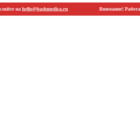
на
hello@bashmedica.ru
Внимание! Работаем толь