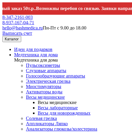
аз 50т.р..Возможны перебои со связью. Заявки направляйте 
8-347-2161-003
8-937-167-04-71
hello@bashmedica.ru
Пн-Пт с 9.00 до 18.00
Выписать счет
Каталог
Идеи для подарков
Медтехника для дома
Медтехника для дома
Пульсоксиметры
Слуховые аппараты
Голосообразующие аппараты
Электрическая грелка
Миостимуляторы
Активаторы воды
Весы медицинские
Весы медицинские
Весы лабораторные
Весы для новорожденных
Солевая грелка
Аппликаторы Ляпко
Анализаторы глюкозы/холестерина