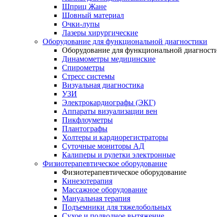
Шприц Жане
Шовный материал
Очки-лупы
Лазеры хирургические
Оборудование для функциональной диагностики
Оборудование для функциональной диагност
Динамометры медицинские
Спирометры
Стресс системы
Визуальная диагностика
УЗИ
Электрокардиографы (ЭКГ)
Аппараты визуализации вен
Пикфлоуметры
Плантографы
Холтеры и кардиорегистраторы
Суточные мониторы АД
Калиперы и рулетки электронные
Физиотерапевтическое оборудование
Физиотерапевтическое оборудование
Кинезотерапия
Массажное оборудование
Мануальная терапия
Подъемники для тяжелобольных
Сухое и подводное вытяжение