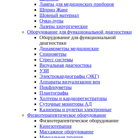
Лампы для медицинских приборов
Шприц Жане
Шовный материал
Очки-лупы
Лазеры хирургические
Оборудование для функциональной диагностики
Оборудование для функциональной
диагностики
Динамометры медицинские
Спирометры
Стресс системы
Визуальная диагностика
УЗИ
Электрокардиографы (ЭКГ)
Аппараты визуализации вен
Пикфлоуметры
Плантографы
Холтеры и кардиорегистраторы
Суточные мониторы АД
Калиперы и рулетки электронные
Физиотерапевтическое оборудование
Физиотерапевтическое оборудование
Кинезотерапия
Массажное оборудование
Мануальная терапия