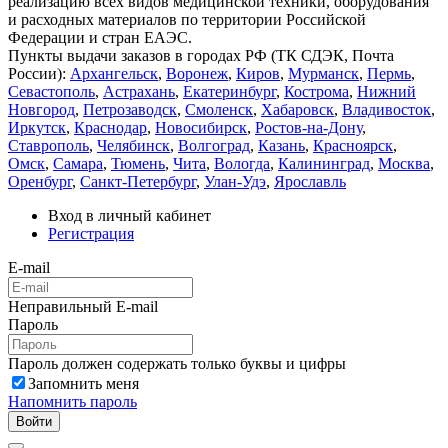
реализацию всех видов медицинской техники, оборудования
и расходных материалов по территории Российской
Федерации и стран ЕАЭС.
Пункты выдачи заказов в городах РФ (ТК СДЭК, Почта
России):
Архангельск
,
Воронеж
,
Киров
,
Мурманск
,
Пермь
,
Севастополь
,
Астрахань
,
Екатеринбург
,
Кострома
,
Нижний
Новгород
,
Петрозаводск
,
Смоленск
,
Хабаровск
,
Владивосток
,
Иркутск
,
Краснодар
,
Новосибирск
,
Ростов-на-Дону
,
Ставрополь
,
Челябинск
,
Волгоград
,
Казань
,
Красноярск
,
Омск
,
Самара
,
Тюмень
,
Чита
,
Вологда
,
Калининград
,
Москва
,
Оренбург
,
Санкт-Петербург
,
Улан-Удэ
,
Ярославль
Вход в личный кабинет
Регистрация
E-mail
Неправильный E-mail
Пароль
Пароль должен содержать только буквы и цифры
Запомнить меня
Напомнить пароль
Войти