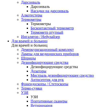
Дарсонваль
Дарсонваль
Насадки на дарсонваль
Алкотестеры
Термометры
Термометры
Бесконтактный термометр
Термометр ртутный
Ингалятор / Небулайзер
Для врачей и больниц
Для врачей и больниц
Демеркуризационный комплект
Лампы для медицинских приборов
Шприцы
Дезинфицирующие средства
Дезинфицирующие средства
Дозаторы
Мистраль дезинфицирующее средство
Антисептик для рук
Фонендоскопы / Стетоскопы
Термо-сумки
УЗИ
УЗИ
Портативные сканеры
Ветиринария