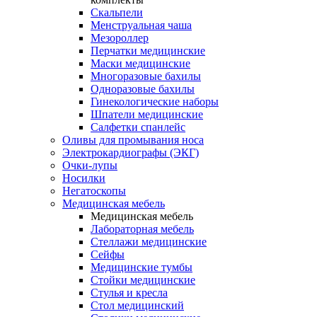
Скальпели
Менструальная чаша
Мезороллер
Перчатки медицинские
Маски медицинские
Многоразовые бахилы
Одноразовые бахилы
Гинекологические наборы
Шпатели медицинские
Салфетки спанлейс
Оливы для промывания носа
Электрокардиографы (ЭКГ)
Очки-лупы
Носилки
Негатоскопы
Медицинская мебель
Медицинская мебель
Лабораторная мебель
Стеллажи медицинские
Сейфы
Медицинские тумбы
Стойки медицинские
Cтулья и кресла
Стол медицинский