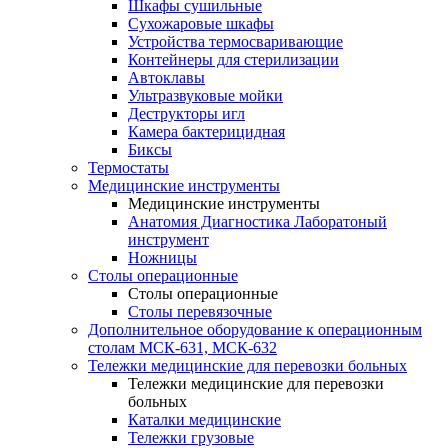
Шкафы сушильные
Сухожаровые шкафы
Устройства термосваривающие
Контейнеры для стерилизации
Автоклавы
Ультразвуковые мойки
Деструкторы игл
Камера бактерицидная
Биксы
Термостаты
Медицинские инструменты
Медицинские инструменты
Анатомия Диагностика Лаборатоный
инструмент
Ножницы
Столы операционные
Столы операционные
Столы перевязочные
Дополнительное оборудование к операционным
столам МСК-631, МСК-632
Тележки медицинские для перевозки больных
Тележки медицинские для перевозки
больных
Каталки медицинские
Тележки грузовые