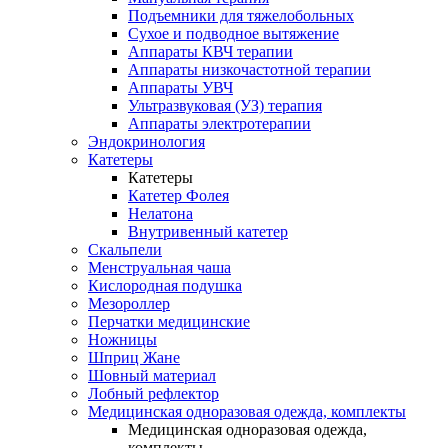
Подъемники для тяжелобольных
Сухое и подводное вытяжение
Аппараты КВЧ терапии
Аппараты низкочастотной терапии
Аппараты УВЧ
Ультразвуковая (УЗ) терапия
Аппараты электротерапии
Эндокринология
Катетеры
Катетеры
Катетер Фолея
Нелатона
Внутривенный катетер
Скальпели
Менструальная чаша
Кислородная подушка
Мезороллер
Перчатки медицинские
Ножницы
Шприц Жане
Шовный материал
Лобный рефлектор
Медицинская одноразовая одежда, комплекты
Медицинская одноразовая одежда,
комплекты