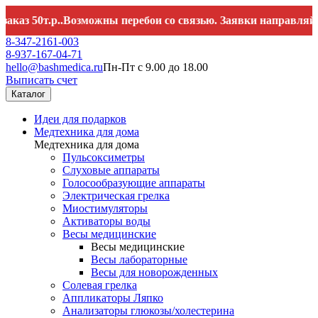
0т.р..Возможны перебои со связью. Заявки направляйте на
he
8-347-2161-003
8-937-167-04-71
hello@bashmedica.ru
Пн-Пт с 9.00 до 18.00
Выписать счет
Каталог
Идеи для подарков
Медтехника для дома
Медтехника для дома
Пульсоксиметры
Слуховые аппараты
Голосообразующие аппараты
Электрическая грелка
Миостимуляторы
Активаторы воды
Весы медицинские
Весы медицинские
Весы лабораторные
Весы для новорожденных
Солевая грелка
Аппликаторы Ляпко
Анализаторы глюкозы/холестерина