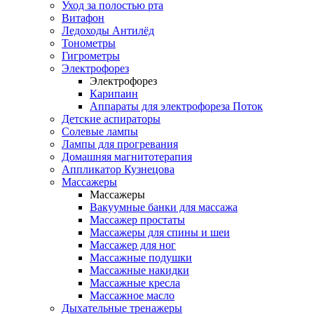
Уход за полостью рта
Витафон
Ледоходы Антилёд
Тонометры
Гигрометры
Электрофорез
Электрофорез
Карипаин
Аппараты для электрофореза Поток
Детские аспираторы
Солевые лампы
Лампы для прогревания
Домашняя магнитотерапия
Аппликатор Кузнецова
Массажеры
Массажеры
Вакуумные банки для массажа
Массажер простаты
Массажеры для спины и шеи
Массажер для ног
Массажные подушки
Массажные накидки
Массажные кресла
Массажное масло
Дыхательные тренажеры