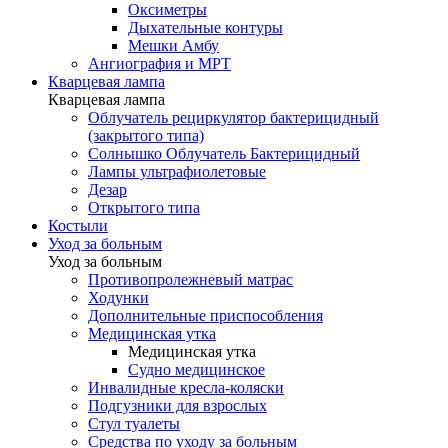
Оксиметры
Дыхательные контуры
Мешки Амбу
Ангиография и МРТ
Кварцевая лампа
Кварцевая лампа
Облучатель рециркулятор бактерицидный
(закрытого типа)
Солнышко Облучатель Бактерицидный
Лампы ультрафиолетовые
Дезар
Открытого типа
Костыли
Уход за больным
Уход за больным
Противопролежневый матрас
Ходунки
Дополнительные приспособления
Медицинская утка
Медицинская утка
Судно медицинское
Инвалидные кресла-коляски
Подгузники для взрослых
Стул туалеты
Средства по уходу за больным