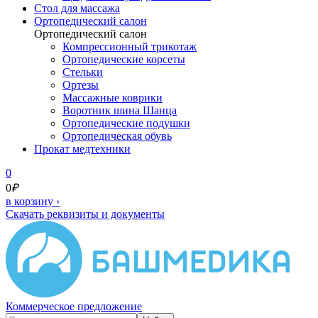
Cтол для массажа
Ортопедический салон
Ортопедический салон
Компрессионный трикотаж
Ортопедические корсеты
Стельки
Ортезы
Массажные коврики
Воротник шина Шанца
Ортопедические подушки
Ортопедическая обувь
Прокат медтехники
0
0
₽
в корзину
›
Скачать реквизиты и документы
Коммерческое предложение