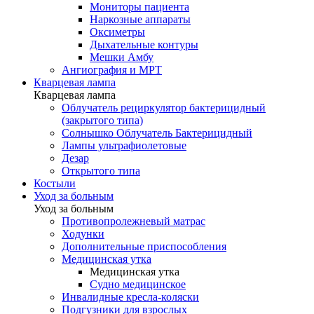
Мониторы пациента
Наркозные аппараты
Оксиметры
Дыхательные контуры
Мешки Амбу
Ангиография и МРТ
Кварцевая лампа
Кварцевая лампа
Облучатель рециркулятор бактерицидный
(закрытого типа)
Солнышко Облучатель Бактерицидный
Лампы ультрафиолетовые
Дезар
Открытого типа
Костыли
Уход за больным
Уход за больным
Противопролежневый матрас
Ходунки
Дополнительные приспособления
Медицинская утка
Медицинская утка
Судно медицинское
Инвалидные кресла-коляски
Подгузники для взрослых