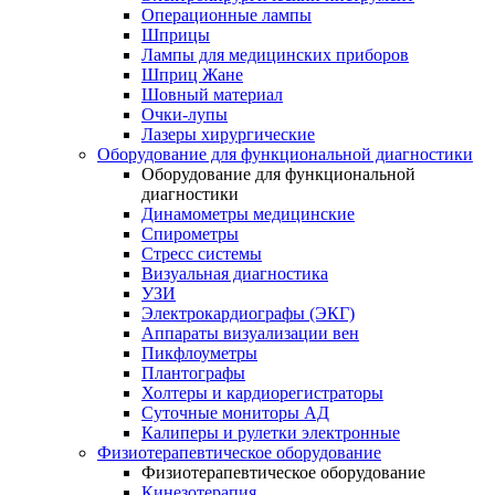
Операционные лампы
Шприцы
Лампы для медицинских приборов
Шприц Жане
Шовный материал
Очки-лупы
Лазеры хирургические
Оборудование для функциональной диагностики
Оборудование для функциональной
диагностики
Динамометры медицинские
Спирометры
Стресс системы
Визуальная диагностика
УЗИ
Электрокардиографы (ЭКГ)
Аппараты визуализации вен
Пикфлоуметры
Плантографы
Холтеры и кардиорегистраторы
Суточные мониторы АД
Калиперы и рулетки электронные
Физиотерапевтическое оборудование
Физиотерапевтическое оборудование
Кинезотерапия