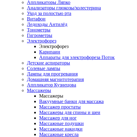
Аппликаторы Ляпко
Анализаторы глюкозы/холестерина
Уход за полостью рта
Витафон
Ледоходы Антилёд
Тонометры
Гигрометры
Электрофорез
Электрофорез
Карипаин
Аппараты для электрофореза Поток
Детские аспираторы
Солевые лампы
Лампы для прогревания
Домашняя магнитотерапия
Аппликатор Кузнецова
Массажеры
Массажеры
Вакуумные банки для массажа
Массажер простаты
Массажеры для спины и шеи
Массажер для ног
Массажные подушки
Массажные накидки
Массажные кресла