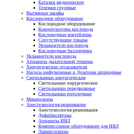
Каталки медицинские
Тележки грузовые
Вытяжные шкафы
Кислородное оборудование
Кислородное оборудование
Концентраторы кислорода
Кислородные коктейлеры
Сопутствующие товары
Увлажнители кислорода
Кислородные баллончики
Увлажнители кислорода
Аппараты дыхательной терапии
Хирургические отсасыватели
Насосы инфузионные и Дозаторы шприцевые
Светильники хирургические
Светильники хирургические
Светильники передвижные
Светильники потолочные
Микроскопы
Анестезиология-реанимация
Анестезиология-реанимация
Дефибриляторы
Аппараты ИВЛ
Компрессорное оборудование для ИВЛ
Ларингоскопы