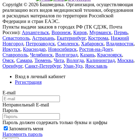
Copyright © 2026 Башмедика.
Организация, осуществляющая
реализацию всех видов медицинской техники, оборудования
и расходных материалов по территории Российской
Федерации и стран ЕАЭС.
Пункты выдачи заказов в городах РФ (ТК СДЭК, Почта
России):
Архангельск
,
Воронеж
,
Киров
,
Мурманск
,
Пермь
,
Севастополь
,
Астрахань
,
Екатеринбург
,
Кострома
,
Нижний
Новгород
,
Петрозаводск
,
Смоленск
,
Хабаровск
,
Владивосток
,
Иркутск
,
Краснодар
,
Новосибирск
,
Ростов-на-Дону
,
Ставрополь
,
Челябинск
,
Волгоград
,
Казань
,
Красноярск
,
Омск
,
Самара
,
Тюмень
,
Чита
,
Вологда
,
Калининград
,
Москва
,
Оренбург
,
Санкт-Петербург
,
Улан-Удэ
,
Ярославль
Вход в личный кабинет
Регистрация
E-mail
Неправильный E-mail
Пароль
Пароль должен содержать только буквы и цифры
Запомнить меня
Напомнить пароль