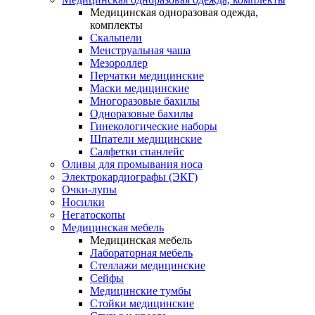
Медицинская одноразовая одежда,
комплекты
Скальпели
Менструальная чаша
Мезороллер
Перчатки медицинские
Маски медицинские
Многоразовые бахилы
Одноразовые бахилы
Гинекологические наборы
Шпатели медицинские
Салфетки спанлейс
Оливы для промывания носа
Электрокардиографы (ЭКГ)
Очки-лупы
Носилки
Негатоскопы
Медицинская мебель
Медицинская мебель
Лабораторная мебель
Стеллажи медицинские
Сейфы
Медицинские тумбы
Стойки медицинские