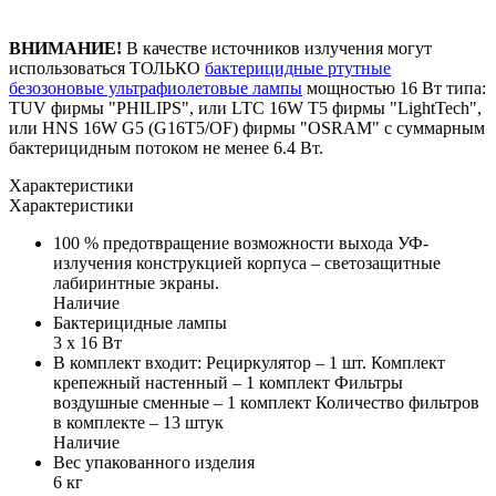
ВНИМАНИЕ!
В качестве источников излучения могут
использоваться ТОЛЬКО
бактерицидные ртутные
безозоновые ультрафиолетовые лампы
мощностью 16 Вт типа:
TUV фирмы "PHILIPS", или LTC 16W T5 фирмы "LightTech",
или HNS 16W G5 (G16T5/OF) фирмы "OSRAM" с суммарным
бактерицидным потоком не менее 6.4 Вт.
Характеристики
Характеристики
100 % предотвращение возможности выхода УФ-
излучения конструкцией корпуса – светозащитные
лабиринтные экраны.
Наличие
Бактерицидные лампы
3 х 16 Вт
В комплект входит: Рециркулятор – 1 шт. Комплект
крепежный настенный – 1 комплект Фильтры
воздушные сменные – 1 комплект Количество фильтров
в комплекте – 13 штук
Наличие
Вес упакованного изделия
6 кг