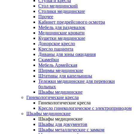
Cтулья и кресла
Стол медицинский
Столики медицинские
Прочее
Кабинет предрейсового осмотра
Мебель для раздевалок
Медицинские кровати
Кушетки медицинские
Донорское кресло
Кресло пациента
Диваны для зоны ожидания
Скамейки
Мебель Армейская
Ширмы медицинские
Штативы для капельницы
Тележки медицинские для перевозки
больных
Шкафы медицинские
Гинекологические кресла
Гинекологические кресла
Кресло гинекологическое с электроприводом
Шкафы медицинские
Шкафы медицинские
Шкафы для документов
Шкафы металлические с замком