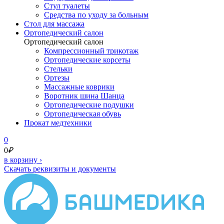
Стул туалеты
Средства по уходу за больным
Cтол для массажа
Ортопедический салон
Ортопедический салон
Компрессионный трикотаж
Ортопедические корсеты
Стельки
Ортезы
Массажные коврики
Воротник шина Шанца
Ортопедические подушки
Ортопедическая обувь
Прокат медтехники
0
0
₽
в корзину
›
Скачать реквизиты и документы