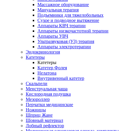
Массажное оборудование
Мануальная терапия
Подъемники для тяжелобольных
Сухое и подводное вытяжение
Аппараты КВЧ терапии
Аппараты низкочастотной терапии
Аппараты УВЧ
Ультразвуковая (УЗ) терапия
Аппараты электротерапии
Эндокринология
Катетеры
Катетеры
Катетер Фолея
Нелатона
Внутривенный катетер
Скальпели
Менструальная чаша
Кислородная подушка
Мезороллер
Перчатки медицинские
Ножницы
Шприц Жане
Шовный материал
Лобный рефлектор
Медицинская одноразовая одежда, комплекты