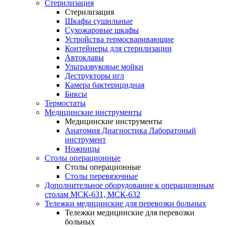
Стерилизация
Стерилизация
Шкафы сушильные
Сухожаровые шкафы
Устройства термосваривающие
Контейнеры для стерилизации
Автоклавы
Ультразвуковые мойки
Деструкторы игл
Камера бактерицидная
Биксы
Термостаты
Медицинские инструменты
Медицинские инструменты
Анатомия Диагностика Лаборатоный
инструмент
Ножницы
Столы операционные
Столы операционные
Столы перевязочные
Дополнительное оборудование к операционным
столам МСК-631, МСК-632
Тележки медицинские для перевозки больных
Тележки медицинские для перевозки
больных