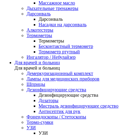
Массажное масло
Дыхательные тренажеры
Дарсонваль
Дарсонваль
Насадки на дарсонваль
Алкотестеры
Термометры
Термометры
Бесконтактный термометр
Термометр ртутный
Ингалятор / Небулайзер
Для врачей и больниц
Для врачей и больниц
Демеркуризационный комплект
Лампы для медицинских приборов
Шприцы
Дезинфицирующие средства
Дезинфицирующие средства
Дозаторы
Мистраль дезинфицирующее средство
Антисептик для рук
Фонендоскопы / Стетоскопы
Термо-сумки
УЗИ
УЗИ