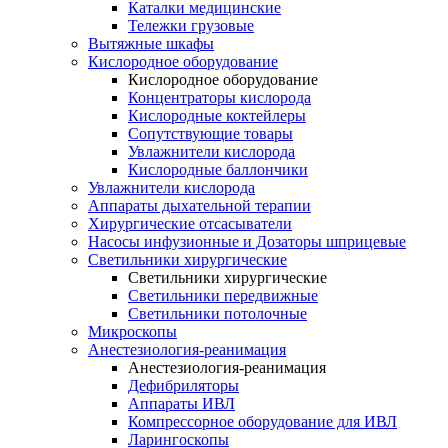
Каталки медицинские
Тележки грузовые
Вытяжные шкафы
Кислородное оборудование
Кислородное оборудование
Концентраторы кислорода
Кислородные коктейлеры
Сопутствующие товары
Увлажнители кислорода
Кислородные баллончики
Увлажнители кислорода
Аппараты дыхательной терапии
Хирургические отсасыватели
Насосы инфузионные и Дозаторы шприцевые
Светильники хирургические
Светильники хирургические
Светильники передвижные
Светильники потолочные
Микроскопы
Анестезиология-реанимация
Анестезиология-реанимация
Дефибриляторы
Аппараты ИВЛ
Компрессорное оборудование для ИВЛ
Ларингоскопы