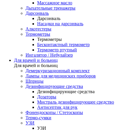
Массажное масло
Дыхательные тренажеры
Дарсонваль
Дарсонваль
Насадки на дарсонваль
Алкотестеры
Термометры
Термометры
Бесконтактный термометр
Термометр ртутный
Ингалятор / Небулайзер
Для врачей и больниц
Для врачей и больниц
Демеркуризационный комплект
Лампы для медицинских приборов
Шприцы
Дезинфицирующие средства
Дезинфицирующие средства
Дозаторы
Мистраль дезинфицирующее средство
Антисептик для рук
Фонендоскопы / Стетоскопы
Термо-сумки
УЗИ
УЗИ