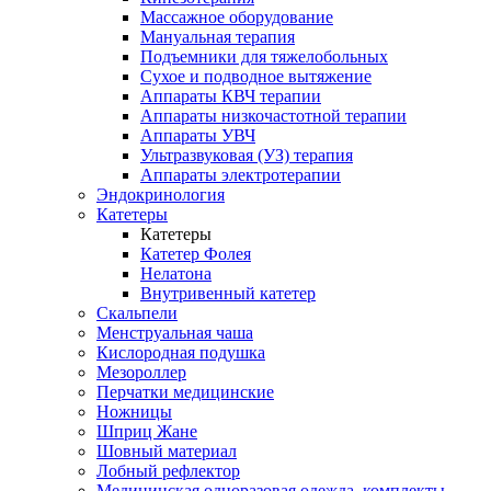
Массажное оборудование
Мануальная терапия
Подъемники для тяжелобольных
Сухое и подводное вытяжение
Аппараты КВЧ терапии
Аппараты низкочастотной терапии
Аппараты УВЧ
Ультразвуковая (УЗ) терапия
Аппараты электротерапии
Эндокринология
Катетеры
Катетеры
Катетер Фолея
Нелатона
Внутривенный катетер
Скальпели
Менструальная чаша
Кислородная подушка
Мезороллер
Перчатки медицинские
Ножницы
Шприц Жане
Шовный материал
Лобный рефлектор
Медицинская одноразовая одежда, комплекты