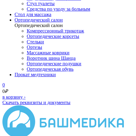
Стул туалеты
Средства по уходу за больным
Cтол для массажа
Ортопедический салон
Ортопедический салон
Компрессионный трикотаж
Ортопедические корсеты
Стельки
Ортезы
Массажные коврики
Воротник шина Шанца
Ортопедические подушки
Ортопедическая обувь
Прокат медтехники
0
0
₽
в корзину
›
Скачать реквизиты и документы