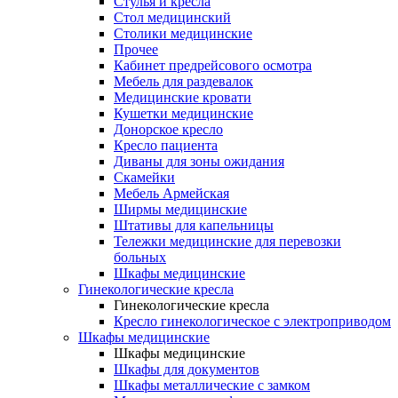
Cтулья и кресла
Стол медицинский
Столики медицинские
Прочее
Кабинет предрейсового осмотра
Мебель для раздевалок
Медицинские кровати
Кушетки медицинские
Донорское кресло
Кресло пациента
Диваны для зоны ожидания
Скамейки
Мебель Армейская
Ширмы медицинские
Штативы для капельницы
Тележки медицинские для перевозки
больных
Шкафы медицинские
Гинекологические кресла
Гинекологические кресла
Кресло гинекологическое с электроприводом
Шкафы медицинские
Шкафы медицинские
Шкафы для документов
Шкафы металлические с замком