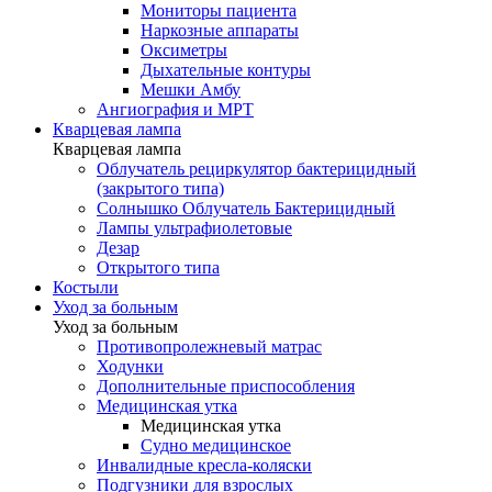
Мониторы пациента
Наркозные аппараты
Оксиметры
Дыхательные контуры
Мешки Амбу
Ангиография и МРТ
Кварцевая лампа
Кварцевая лампа
Облучатель рециркулятор бактерицидный
(закрытого типа)
Солнышко Облучатель Бактерицидный
Лампы ультрафиолетовые
Дезар
Открытого типа
Костыли
Уход за больным
Уход за больным
Противопролежневый матрас
Ходунки
Дополнительные приспособления
Медицинская утка
Медицинская утка
Судно медицинское
Инвалидные кресла-коляски
Подгузники для взрослых