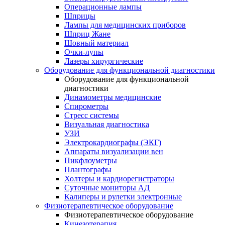
Операционные лампы
Шприцы
Лампы для медицинских приборов
Шприц Жане
Шовный материал
Очки-лупы
Лазеры хирургические
Оборудование для функциональной диагностики
Оборудование для функциональной
диагностики
Динамометры медицинские
Спирометры
Стресс системы
Визуальная диагностика
УЗИ
Электрокардиографы (ЭКГ)
Аппараты визуализации вен
Пикфлоуметры
Плантографы
Холтеры и кардиорегистраторы
Суточные мониторы АД
Калиперы и рулетки электронные
Физиотерапевтическое оборудование
Физиотерапевтическое оборудование
Кинезотерапия