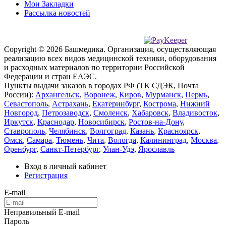
Мои Закладки
Рассылка новостей
Copyright © 2026 Башмедика.
Организация, осуществляющая
реализацию всех видов медицинской техники, оборудования
и расходных материалов по территории Российской
Федерации и стран ЕАЭС.
Пункты выдачи заказов в городах РФ (ТК СДЭК, Почта
России):
Архангельск
,
Воронеж
,
Киров
,
Мурманск
,
Пермь
,
Севастополь
,
Астрахань
,
Екатеринбург
,
Кострома
,
Нижний
Новгород
,
Петрозаводск
,
Смоленск
,
Хабаровск
,
Владивосток
,
Иркутск
,
Краснодар
,
Новосибирск
,
Ростов-на-Дону
,
Ставрополь
,
Челябинск
,
Волгоград
,
Казань
,
Красноярск
,
Омск
,
Самара
,
Тюмень
,
Чита
,
Вологда
,
Калининград
,
Москва
,
Оренбург
,
Санкт-Петербург
,
Улан-Удэ
,
Ярославль
Вход в личный кабинет
Регистрация
E-mail
Неправильный E-mail
Пароль