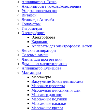
Аппликаторы Ляпко
Анализаторы глюкозы/холестерина
Уход за полостью рта
Витафон
Ледоходы Антилёд
Тонометры
Гигрометры
Электрофорез
Электрофорез
Карипаин
Аппараты для электрофореза Поток
Детские аспираторы
Солевые лампы
Лампы для прогревания
Домашняя магнитотерапия
Аппликатор Кузнецова
Массажеры
Массажеры
Вакуумные банки для массажа
Массажер простаты
Массажеры для спины и шеи
Массажер для ног
Массажные подушки
Массажные накидки
Массажные кресла