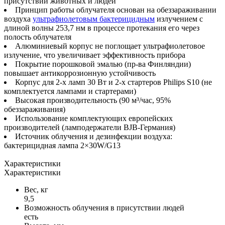
присутствии животных и людей
Принцип работы облучателя основан на обеззараживании
воздуха
ультрафиолетовым бактерицидным
излучением с
длиной волны 253,7 нм в процессе протекания его через
полость облучателя
Алюминиевый корпус не поглощает ультрафиолетовое
излучение, что увеличивает эффективность прибора
Покрытие порошковой эмалью (пр-ва Финляндии)
повышает антикоррозионную устойчивость
Корпус для 2-х ламп 30 Вт и 2-х стартеров Philips S10 (не
комплектуется лампами и стартерами)
Высокая производительность (90 м³/час, 95%
обеззараживания)
Использование комплектующих европейских
производителей (ламподержатели BJB-Германия)
Источник облучения и дезинфекции воздуха:
бактерицидная лампа 2×30W/G13
Характеристики
Характеристики
Вес, кг
9,5
Возможность облучения в присутствии людей
есть