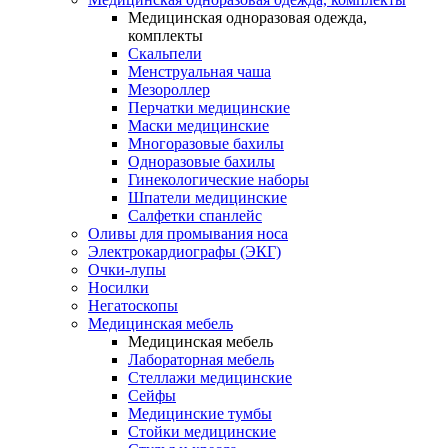
Медицинская одноразовая одежда,
комплекты
Скальпели
Менструальная чаша
Мезороллер
Перчатки медицинские
Маски медицинские
Многоразовые бахилы
Одноразовые бахилы
Гинекологические наборы
Шпатели медицинские
Салфетки спанлейс
Оливы для промывания носа
Электрокардиографы (ЭКГ)
Очки-лупы
Носилки
Негатоскопы
Медицинская мебель
Медицинская мебель
Лабораторная мебель
Стеллажи медицинские
Сейфы
Медицинские тумбы
Стойки медицинские