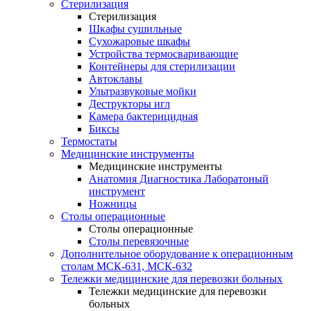
Стерилизация
Стерилизация
Шкафы сушильные
Сухожаровые шкафы
Устройства термосваривающие
Контейнеры для стерилизации
Автоклавы
Ультразвуковые мойки
Деструкторы игл
Камера бактерицидная
Биксы
Термостаты
Медицинские инструменты
Медицинские инструменты
Анатомия Диагностика Лаборатоный
инструмент
Ножницы
Столы операционные
Столы операционные
Столы перевязочные
Дополнительное оборудование к операционным
столам МСК-631, МСК-632
Тележки медицинские для перевозки больных
Тележки медицинские для перевозки
больных