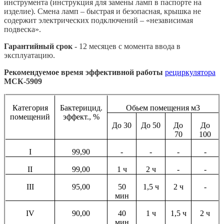
инструмента (инструкция для замены ламп в паспорте на
изделие). Смена ламп
– быстрая и безопасная, крышка не
содержит электрических подключений – «независимая
подвеска».
Гарантийный срок
- 12 месяцев с момента ввода в
эксплуатацию.
Рекомендуемое время эффективной работы
рециркулятора
МСК-5909
Категория
Бактерицид.
Обьем помещения м3
помещений
эффект., %
До 30
До 50
До
До
70
100
I
99,90
-
-
-
-
II
99,00
1 ч
2 ч
-
-
III
95,00
50
1,5 ч
2 ч
-
мин
IV
90,00
40
1 ч
1,5 ч
2 ч
мин