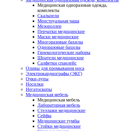
Медицинская одноразовая одежда,
комплекты
Скальпели
Менструальная чаша
Мезороллер
Перчатки медицинские
Маски медицинские
Многоразовые бахилы
Одноразовые бахилы
Гинекологические наборы
Шпатели медицинские
Салфетки спанлейс
Оливы для промывания носа
Электрокардиографы (ЭКГ)
Очки-лупы
Носилки
Негатоскопы
Медицинская мебель
Медицинская мебель
Лабораторная мебель
Стеллажи медицинские
Сейфы
Медицинские тумбы
Стойки медицинские