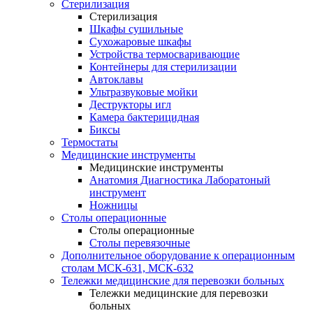
Стерилизация
Стерилизация
Шкафы сушильные
Сухожаровые шкафы
Устройства термосваривающие
Контейнеры для стерилизации
Автоклавы
Ультразвуковые мойки
Деструкторы игл
Камера бактерицидная
Биксы
Термостаты
Медицинские инструменты
Медицинские инструменты
Анатомия Диагностика Лаборатоный
инструмент
Ножницы
Столы операционные
Столы операционные
Столы перевязочные
Дополнительное оборудование к операционным
столам МСК-631, МСК-632
Тележки медицинские для перевозки больных
Тележки медицинские для перевозки
больных