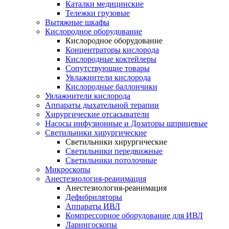
Каталки медицинские
Тележки грузовые
Вытяжные шкафы
Кислородное оборудование
Кислородное оборудование
Концентраторы кислорода
Кислородные коктейлеры
Сопутствующие товары
Увлажнители кислорода
Кислородные баллончики
Увлажнители кислорода
Аппараты дыхательной терапии
Хирургические отсасыватели
Насосы инфузионные и Дозаторы шприцевые
Светильники хирургические
Светильники хирургические
Светильники передвижные
Светильники потолочные
Микроскопы
Анестезиология-реанимация
Анестезиология-реанимация
Дефибриляторы
Аппараты ИВЛ
Компрессорное оборудование для ИВЛ
Ларингоскопы