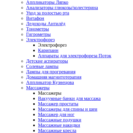
Аппликаторы Ляпко
Анализаторы глюкозы/холестерина
Уход за полостью рта
Витафон
Ледоходы Антилёд
Тонометры
Гигрометры
Электрофорез
Электрофорез
Карипаин
Аппараты для электрофореза Поток
Детские аспираторы
Солевые лампы
Лампы для прогревания
Домашняя магнитотерапия
Аппликатор Кузнецова
Массажеры
Массажеры
Вакуумные банки для массажа
Массажер простаты
Массажеры для спины и шеи
Массажер для ног
Массажные подушки
Массажные накидки
Массажные кресла