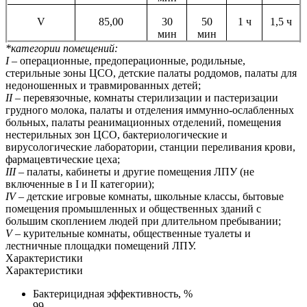
V
85,00
30
50
1 ч
1,5 ч
мин
мин
*категории помещений:
I
– операционные, предоперационные, родильные,
стерильные зоны ЦСО, детские палаты роддомов, палаты для
недоношенных и травмированных детей;
II
– перевязочные, комнаты стерилизации и пастеризации
грудного молока, палаты и отделения иммунно-ослабленных
больных, палаты реанимационных отделений, помещения
нестерильных зон ЦСО, бактериологические и
вирусологические лаборатории, станции переливания крови,
фармацевтические цеха;
III
– палаты, кабинеты и другие помещения ЛПУ (не
включенные в I и II категории);
IV
– детские игровые комнаты, школьные классы, бытовые
помещения промышленных и общественных зданий с
большим скоплением людей при длительном пребывании;
V
– курительные комнаты, общественные туалеты и
лестничные площадки помещений ЛПУ.
Характеристики
Характеристики
Бактерицидная эффективность, %
99