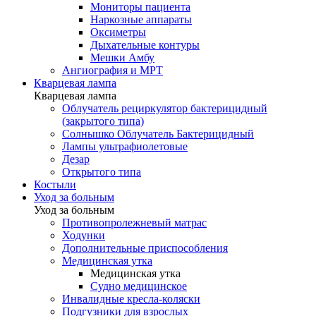
Мониторы пациента
Наркозные аппараты
Оксиметры
Дыхательные контуры
Мешки Амбу
Ангиография и МРТ
Кварцевая лампа
Кварцевая лампа
Облучатель рециркулятор бактерицидный
(закрытого типа)
Солнышко Облучатель Бактерицидный
Лампы ультрафиолетовые
Дезар
Открытого типа
Костыли
Уход за больным
Уход за больным
Противопролежневый матрас
Ходунки
Дополнительные приспособления
Медицинская утка
Медицинская утка
Судно медицинское
Инвалидные кресла-коляски
Подгузники для взрослых