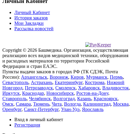
Личный Кабинет
Личный Кабинет
История заказов
Мои Закладки
Рассылка новостей
Copyright © 2026 Башмедика.
Организация, осуществляющая
реализацию всех видов медицинской техники, оборудования
и расходных материалов по территории Российской
Федерации и стран ЕАЭС.
Пункты выдачи заказов в городах РФ (ТК СДЭК, Почта
России):
Архангельск
,
Воронеж
,
Киров
,
Мурманск
,
Пермь
,
Севастополь
,
Астрахань
,
Екатеринбург
,
Кострома
,
Нижний
Новгород
,
Петрозаводск
,
Смоленск
,
Хабаровск
,
Владивосток
,
Иркутск
,
Краснодар
,
Новосибирск
,
Ростов-на-Дону
,
Ставрополь
,
Челябинск
,
Волгоград
,
Казань
,
Красноярск
,
Омск
,
Самара
,
Тюмень
,
Чита
,
Вологда
,
Калининград
,
Москва
,
Оренбург
,
Санкт-Петербург
,
Улан-Удэ
,
Ярославль
Вход в личный кабинет
Регистрация