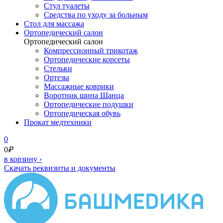
Стул туалеты
Средства по уходу за больным
Cтол для массажа
Ортопедический салон
Ортопедический салон
Компрессионный трикотаж
Ортопедические корсеты
Стельки
Ортезы
Массажные коврики
Воротник шина Шанца
Ортопедические подушки
Ортопедическая обувь
Прокат медтехники
0
0
₽
в корзину
›
Скачать реквизиты и документы