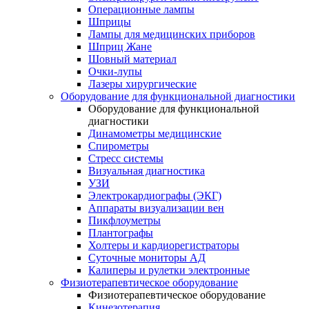
Операционные лампы
Шприцы
Лампы для медицинских приборов
Шприц Жане
Шовный материал
Очки-лупы
Лазеры хирургические
Оборудование для функциональной диагностики
Оборудование для функциональной
диагностики
Динамометры медицинские
Спирометры
Стресс системы
Визуальная диагностика
УЗИ
Электрокардиографы (ЭКГ)
Аппараты визуализации вен
Пикфлоуметры
Плантографы
Холтеры и кардиорегистраторы
Суточные мониторы АД
Калиперы и рулетки электронные
Физиотерапевтическое оборудование
Физиотерапевтическое оборудование
Кинезотерапия