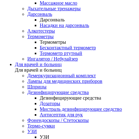
Массажное масло
Дыхательные тренажеры
Дарсонваль
Дарсонваль
Насадки на дарсонваль
Алкотестеры
Термометры
Термометры
Бесконтактный термометр
Термометр ртутный
Ингалятор / Небулайзер
Для врачей и больниц
Для врачей и больниц
Демеркуризационный комплект
Лампы для медицинских приборов
Шприцы
Дезинфицирующие средства
Дезинфицирующие средства
Дозаторы
Мистраль дезинфицирующее средство
Антисептик для рук
Фонендоскопы / Стетоскопы
Термо-сумки
УЗИ
УЗИ