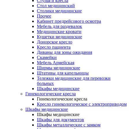
Cтулья и кресла
Стол медицинский
Столики медицинские
Прочее
Кабинет предрейсового осмотра
Мебель для раздевалок
Медицинские кровати
Кушетки медицинские
Донорское кресло
Кресло пациента
Диваны для зоны ожидания
Скамейки
Мебель Армейская
Ширмы медицинские
Штативы для капельницы
Тележки медицинские для перевозки
больных
Шкафы медицинские
Гинекологические кресла
Гинекологические кресла
Кресло гинекологическое с электроприводом
Шкафы медицинские
Шкафы медицинские
Шкафы для документов
Шкафы металлические с замком