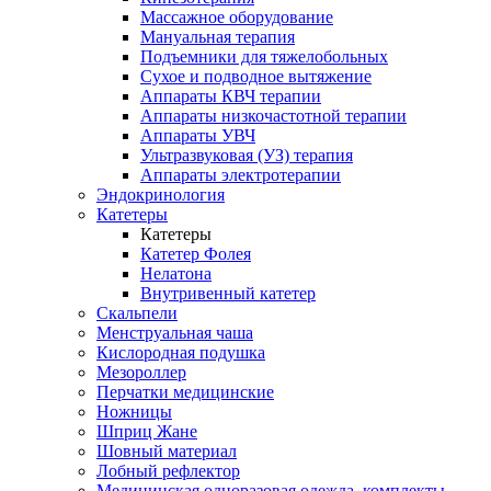
Массажное оборудование
Мануальная терапия
Подъемники для тяжелобольных
Сухое и подводное вытяжение
Аппараты КВЧ терапии
Аппараты низкочастотной терапии
Аппараты УВЧ
Ультразвуковая (УЗ) терапия
Аппараты электротерапии
Эндокринология
Катетеры
Катетеры
Катетер Фолея
Нелатона
Внутривенный катетер
Скальпели
Менструальная чаша
Кислородная подушка
Мезороллер
Перчатки медицинские
Ножницы
Шприц Жане
Шовный материал
Лобный рефлектор
Медицинская одноразовая одежда, комплекты