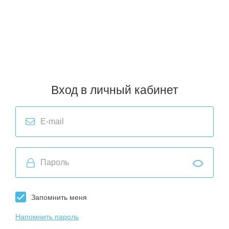
Пункты выдачи заказов в городах РФ (ТК СДЭК, Почта России):
Архангельск
,
Воронеж
,
Киров
,
Мурманск
,
Пермь
,
Севастополь
,
Астрахань
,
Екатеринбург
,
Кострома
,
Нижний Новгород
,
Петрозаводск
,
Смоленск
,
Хабаровск
,
Владивосток
,
Иркутск
,
Краснодар
,
Новосибирск
,
Ростов-на-Дону
,
Ставрополь
,
Челябинск
,
Волгоград
,
Казань
,
Красноярск
,
Омск
,
Самара
,
Тюмень
,
Чита
,
Вологда
,
Калининград
,
Москва
,
Оренбург
,
Санкт-Петербург
,
Улан-Удэ
,
Ярославль
Вход в личный кабинет
Запомнить меня
Напомнить пароль