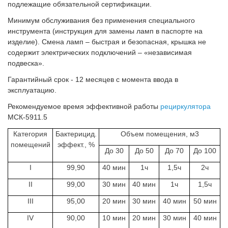
подлежащие обязательной сертификации.
Минимум обслуживания
без применения специального
инструмента (инструкция для замены ламп в паспорте на
изделие). Смена ламп
– быстрая и безопасная, крышка не
содержит электрических подключений – «независимая
подвеска».
Гарантийный срок
- 12 месяцев с момента ввода в
эксплуатацию.
Рекомендуемое время эффективной работы
рециркулятора
МСК-5911.5
Категория
Бактерицид.
Объем помещения, м3
помещений
эффект., %
До 30
До 50
До 70
До 100
I
99,90
40 мин
1ч
1,5ч
2ч
II
99,00
30 мин
40 мин
1ч
1,5ч
III
95,00
20 мин
30 мин
40 мин
50 мин
IV
90,00
10 мин
20 мин
30 мин
40 мин