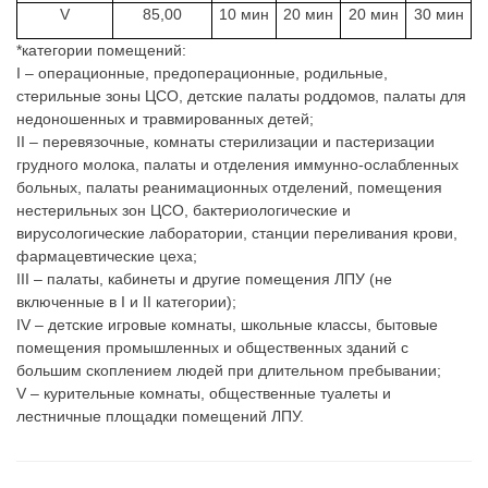
V
85,00
10 мин
20 мин
20 мин
30 мин
*категории помещений:
I
– операционные, предоперационные, родильные,
стерильные зоны ЦСО, детские палаты роддомов, палаты для
недоношенных и травмированных детей;
II
– перевязочные, комнаты стерилизации и пастеризации
грудного молока, палаты и отделения иммунно-ослабленных
больных, палаты реанимационных отделений, помещения
нестерильных зон ЦСО, бактериологические и
вирусологические лаборатории, станции переливания крови,
фармацевтические цеха;
III
– палаты, кабинеты и другие помещения ЛПУ (не
включенные в I и II категории);
IV
– детские игровые комнаты, школьные классы, бытовые
помещения промышленных и общественных зданий с
большим скоплением людей при длительном пребывании;
V
– курительные комнаты, общественные туалеты и
лестничные площадки помещений ЛПУ.