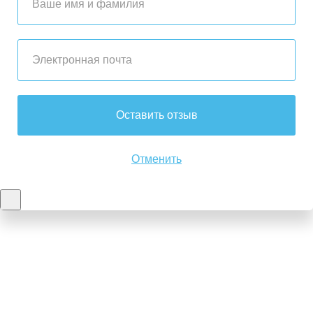
Оставить отзыв
Отменить
Контакты
8-347-2161-003
8-937-16-70-471
Пн-Пт с 9:00 до 18:00
hello@bashmedica.ru
Доставка и Оплата ›
Склад:
г. Уфа, Юбилейная 14/1
перейти ›