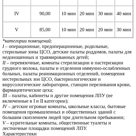
IV
90,00
10 мин
20 мин
30 мин
40 мин
V
85,00
10 мин
20 мин
20 мин
30 мин
*категории помещений:
I
– операционные, предоперационные, родильные,
стерильные зоны ЦСО, детские палаты роддомов, палаты для
недоношенных и травмированных детей;
II
– перевязочные, комнаты стерилизации и пастеризации
грудного молока, палаты и отделения иммунно-ослабленных
больных, палаты реанимационных отделений, помещения
нестерильных зон ЦСО, бактериологические и
вирусологические лаборатории, станции переливания крови,
фармацевтические цеха;
III
– палаты, кабинеты и другие помещения ЛПУ (не
включенные в I и II категории);
IV
– детские игровые комнаты, школьные классы, бытовые
помещения промышленных и общественных зданий с
большим скоплением людей при длительном пребывании;
V
– курительные комнаты, общественные туалеты и
лестничные площадки помещений ЛПУ.
Характеристики