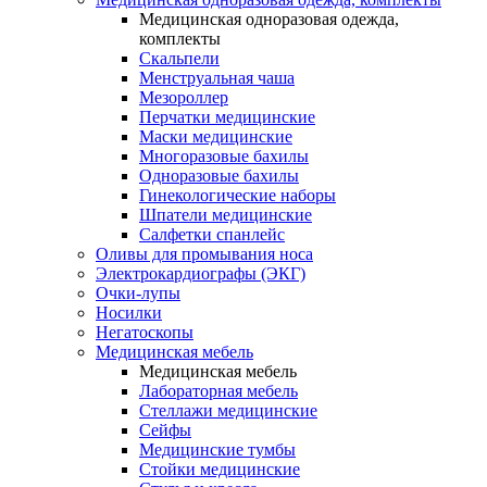
Медицинская одноразовая одежда,
комплекты
Скальпели
Менструальная чаша
Мезороллер
Перчатки медицинские
Маски медицинские
Многоразовые бахилы
Одноразовые бахилы
Гинекологические наборы
Шпатели медицинские
Салфетки спанлейс
Оливы для промывания носа
Электрокардиографы (ЭКГ)
Очки-лупы
Носилки
Негатоскопы
Медицинская мебель
Медицинская мебель
Лабораторная мебель
Стеллажи медицинские
Сейфы
Медицинские тумбы
Стойки медицинские