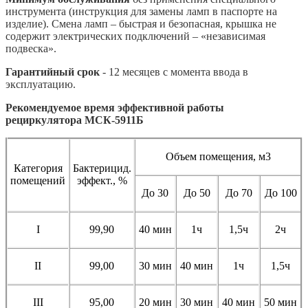
инструмента (инструкция для замены ламп в паспорте на
изделие). Смена ламп
– быстрая и безопасная, крышка не
содержит электрических подключений – «независимая
подвеска».
Гарантийный срок
- 12 месяцев с момента ввода в
эксплуатацию.
Рекомендуемое время эффективной работы
рециркулятора МСК-5911Б
Объем помещения, м3
Категория
Бактерицид.
помещений
эффект., %
До 30
До 50
До 70
До 100
I
99,90
40 мин
1ч
1,5ч
2ч
II
99,00
30 мин
40 мин
1ч
1,5ч
III
95,00
20 мин
30 мин
40 мин
50 мин