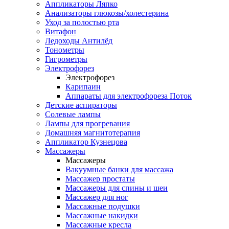
Аппликаторы Ляпко
Анализаторы глюкозы/холестерина
Уход за полостью рта
Витафон
Ледоходы Антилёд
Тонометры
Гигрометры
Электрофорез
Электрофорез
Карипаин
Аппараты для электрофореза Поток
Детские аспираторы
Солевые лампы
Лампы для прогревания
Домашняя магнитотерапия
Аппликатор Кузнецова
Массажеры
Массажеры
Вакуумные банки для массажа
Массажер простаты
Массажеры для спины и шеи
Массажер для ног
Массажные подушки
Массажные накидки
Массажные кресла