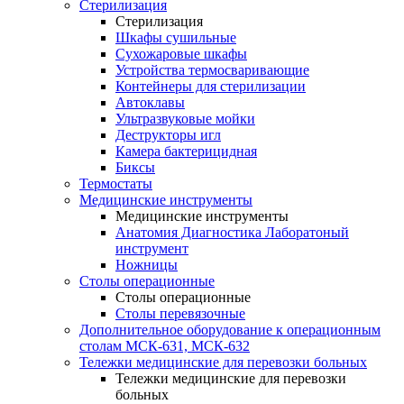
Стерилизация
Стерилизация
Шкафы сушильные
Сухожаровые шкафы
Устройства термосваривающие
Контейнеры для стерилизации
Автоклавы
Ультразвуковые мойки
Деструкторы игл
Камера бактерицидная
Биксы
Термостаты
Медицинские инструменты
Медицинские инструменты
Анатомия Диагностика Лаборатоный
инструмент
Ножницы
Столы операционные
Столы операционные
Столы перевязочные
Дополнительное оборудование к операционным
столам МСК-631, МСК-632
Тележки медицинские для перевозки больных
Тележки медицинские для перевозки
больных