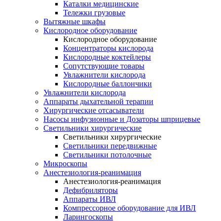
Каталки медицинские
Тележки грузовые
Вытяжные шкафы
Кислородное оборудование
Кислородное оборудование
Концентраторы кислорода
Кислородные коктейлеры
Сопутствующие товары
Увлажнители кислорода
Кислородные баллончики
Увлажнители кислорода
Аппараты дыхательной терапии
Хирургические отсасыватели
Насосы инфузионные и Дозаторы шприцевые
Светильники хирургические
Светильники хирургические
Светильники передвижные
Светильники потолочные
Микроскопы
Анестезиология-реанимация
Анестезиология-реанимация
Дефибриляторы
Аппараты ИВЛ
Компрессорное оборудование для ИВЛ
Ларингоскопы