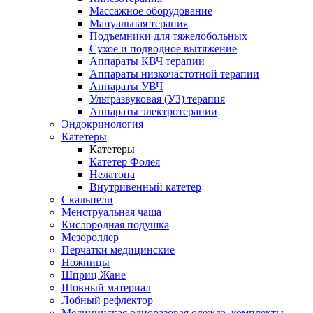
Массажное оборудование
Мануальная терапия
Подъемники для тяжелобольных
Сухое и подводное вытяжение
Аппараты КВЧ терапии
Аппараты низкочастотной терапии
Аппараты УВЧ
Ультразвуковая (УЗ) терапия
Аппараты электротерапии
Эндокринология
Катетеры
Катетеры
Катетер Фолея
Нелатона
Внутривенный катетер
Скальпели
Менструальная чаша
Кислородная подушка
Мезороллер
Перчатки медицинские
Ножницы
Шприц Жане
Шовный материал
Лобный рефлектор
Медицинская одноразовая одежда, комплекты