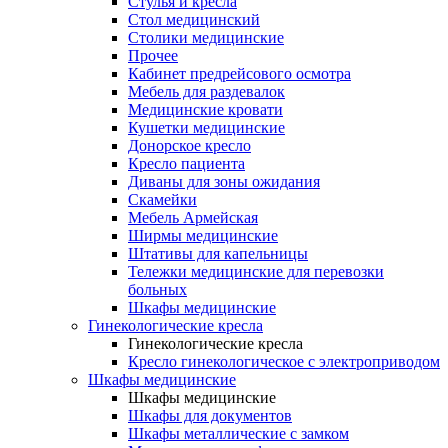
Cтулья и кресла
Стол медицинский
Столики медицинские
Прочее
Кабинет предрейсового осмотра
Мебель для раздевалок
Медицинские кровати
Кушетки медицинские
Донорское кресло
Кресло пациента
Диваны для зоны ожидания
Скамейки
Мебель Армейская
Ширмы медицинские
Штативы для капельницы
Тележки медицинские для перевозки
больных
Шкафы медицинские
Гинекологические кресла
Гинекологические кресла
Кресло гинекологическое с электроприводом
Шкафы медицинские
Шкафы медицинские
Шкафы для документов
Шкафы металлические с замком