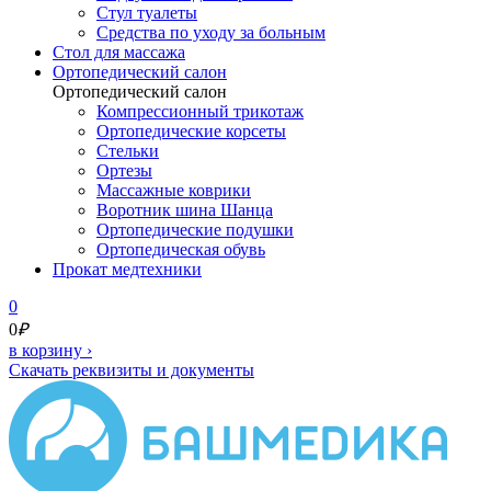
Стул туалеты
Средства по уходу за больным
Cтол для массажа
Ортопедический салон
Ортопедический салон
Компрессионный трикотаж
Ортопедические корсеты
Стельки
Ортезы
Массажные коврики
Воротник шина Шанца
Ортопедические подушки
Ортопедическая обувь
Прокат медтехники
0
0
₽
в корзину
›
Скачать реквизиты и документы