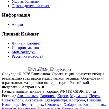
Уход за больным
Ортопедический салон
Информация
Акции
Личный Кабинет
Личный Кабинет
История заказов
Мои Закладки
Рассылка новостей
Copyright © 2026 Башмедика.
Организация, осуществляющая
реализацию всех видов медицинской техники, оборудования
и расходных материалов по территории Российской
Федерации и стран ЕАЭС.
Пункты выдачи заказов в городах РФ (ТК СДЭК, Почта
России):
Архангельск
,
Воронеж
,
Киров
,
Мурманск
,
Пермь
,
Севастополь
,
Астрахань
,
Екатеринбург
,
Кострома
,
Нижний
Новгород
,
Петрозаводск
,
Смоленск
,
Хабаровск
,
Владивосток
,
Иркутск
,
Краснодар
,
Новосибирск
,
Ростов-на-Дону
,