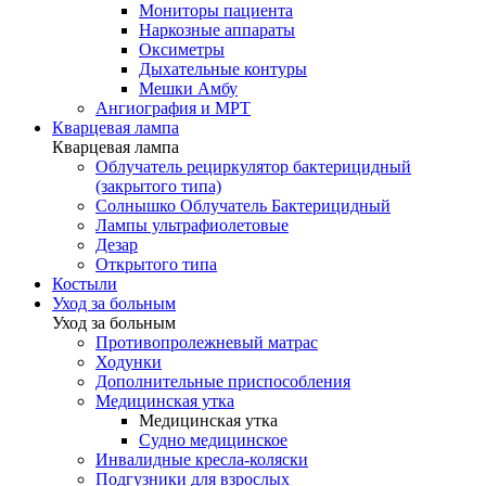
Мониторы пациента
Наркозные аппараты
Оксиметры
Дыхательные контуры
Мешки Амбу
Ангиография и МРТ
Кварцевая лампа
Кварцевая лампа
Облучатель рециркулятор бактерицидный
(закрытого типа)
Солнышко Облучатель Бактерицидный
Лампы ультрафиолетовые
Дезар
Открытого типа
Костыли
Уход за больным
Уход за больным
Противопролежневый матрас
Ходунки
Дополнительные приспособления
Медицинская утка
Медицинская утка
Судно медицинское
Инвалидные кресла-коляски
Подгузники для взрослых