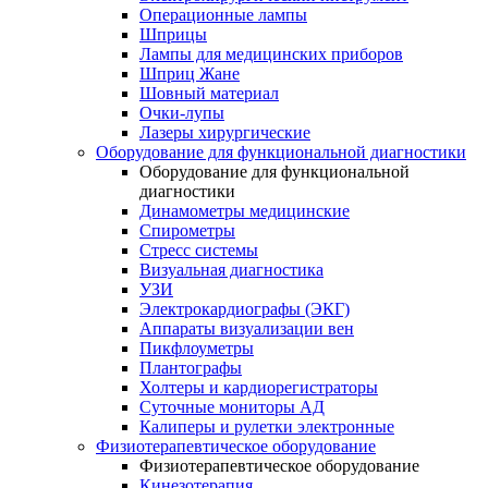
Операционные лампы
Шприцы
Лампы для медицинских приборов
Шприц Жане
Шовный материал
Очки-лупы
Лазеры хирургические
Оборудование для функциональной диагностики
Оборудование для функциональной
диагностики
Динамометры медицинские
Спирометры
Стресс системы
Визуальная диагностика
УЗИ
Электрокардиографы (ЭКГ)
Аппараты визуализации вен
Пикфлоуметры
Плантографы
Холтеры и кардиорегистраторы
Суточные мониторы АД
Калиперы и рулетки электронные
Физиотерапевтическое оборудование
Физиотерапевтическое оборудование
Кинезотерапия