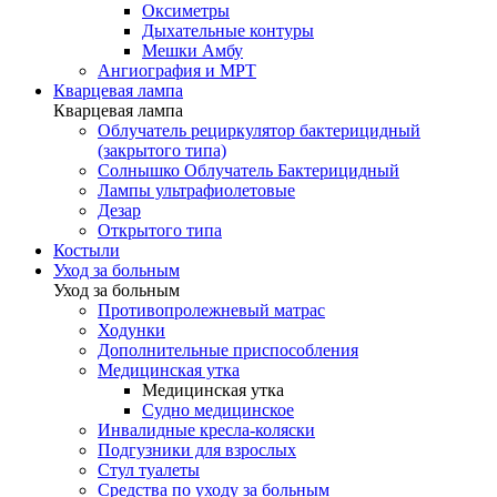
Оксиметры
Дыхательные контуры
Мешки Амбу
Ангиография и МРТ
Кварцевая лампа
Кварцевая лампа
Облучатель рециркулятор бактерицидный
(закрытого типа)
Солнышко Облучатель Бактерицидный
Лампы ультрафиолетовые
Дезар
Открытого типа
Костыли
Уход за больным
Уход за больным
Противопролежневый матрас
Ходунки
Дополнительные приспособления
Медицинская утка
Медицинская утка
Судно медицинское
Инвалидные кресла-коляски
Подгузники для взрослых
Стул туалеты
Средства по уходу за больным