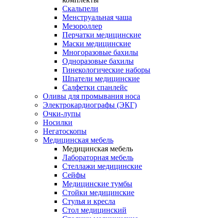
Скальпели
Менструальная чаша
Мезороллер
Перчатки медицинские
Маски медицинские
Многоразовые бахилы
Одноразовые бахилы
Гинекологические наборы
Шпатели медицинские
Салфетки спанлейс
Оливы для промывания носа
Электрокардиографы (ЭКГ)
Очки-лупы
Носилки
Негатоскопы
Медицинская мебель
Медицинская мебель
Лабораторная мебель
Стеллажи медицинские
Сейфы
Медицинские тумбы
Стойки медицинские
Cтулья и кресла
Стол медицинский