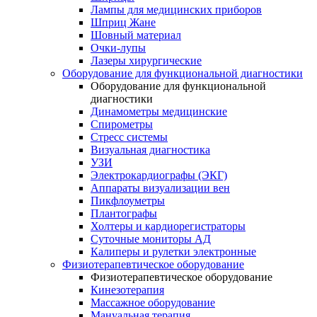
Лампы для медицинских приборов
Шприц Жане
Шовный материал
Очки-лупы
Лазеры хирургические
Оборудование для функциональной диагностики
Оборудование для функциональной
диагностики
Динамометры медицинские
Спирометры
Стресс системы
Визуальная диагностика
УЗИ
Электрокардиографы (ЭКГ)
Аппараты визуализации вен
Пикфлоуметры
Плантографы
Холтеры и кардиорегистраторы
Суточные мониторы АД
Калиперы и рулетки электронные
Физиотерапевтическое оборудование
Физиотерапевтическое оборудование
Кинезотерапия
Массажное оборудование
Мануальная терапия