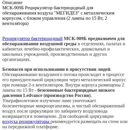
Описание
МСК-909Б Рециркулятор бактерицидный для
обеззараживания воздуха "МЕГИДЕЗ" с металлическим
корпусом, с блоком управления (2 лампы по 15 Вт, 2
вентилятора)
Рециркулятор бактерицидный
МСК-909Б предназначен для
обеззараживания воздушной среды
в отделениях, палатах и
кабинетах лечебно-профилактических, дошкольных и
школьных учреждений, производственных и других
организациях.
Безопасен при использовании в присутствии людей
.
Обеззараживание воздушного потока происходит в процессе
его принудительной циркуляции через металлический корпус
при помощи 2-х вентиляторов. Внутри корпуса размещены 2
лампы по 15 Вт -
безозоновые бактерицидные низкого
давления
Ledvance (производство Россия)
.
Ультрафиолетовое излучение ламп уничтожает
болезнетворные микроорганизмы, и чистый обеззараженный
воздух после циркуляции по лабиринту воздуховода
возвращается в помещение. Для свободной циркуляции
воздуха рециркуляторы
рекомендуется размещать на стене или
на передвижной платформе.