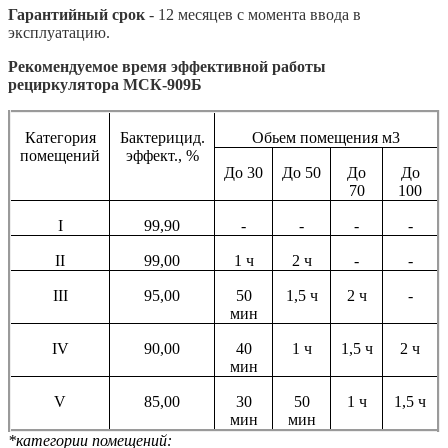
Гарантийный срок
- 12 месяцев с момента ввода в
эксплуатацию.
Рекомендуемое время эффективной работы
рециркулятора МСК-909Б
Категория
Бактерицид.
Обьем помещения м3
помещений
эффект., %
До 30
До 50
До
До
70
100
I
99,90
-
-
-
-
II
99,00
1 ч
2 ч
-
-
III
95,00
50
1,5 ч
2 ч
-
мин
IV
90,00
40
1 ч
1,5 ч
2 ч
мин
V
85,00
30
50
1 ч
1,5 ч
мин
мин
*категории помещений: