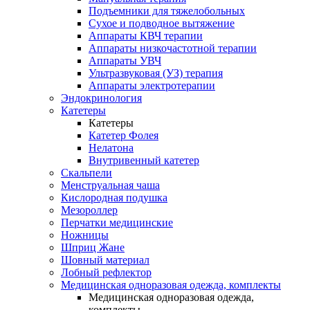
Подъемники для тяжелобольных
Сухое и подводное вытяжение
Аппараты КВЧ терапии
Аппараты низкочастотной терапии
Аппараты УВЧ
Ультразвуковая (УЗ) терапия
Аппараты электротерапии
Эндокринология
Катетеры
Катетеры
Катетер Фолея
Нелатона
Внутривенный катетер
Скальпели
Менструальная чаша
Кислородная подушка
Мезороллер
Перчатки медицинские
Ножницы
Шприц Жане
Шовный материал
Лобный рефлектор
Медицинская одноразовая одежда, комплекты
Медицинская одноразовая одежда,
комплекты