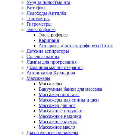
Уход за полостью рта
Витафон
Ледоходы Антилёд
Тонометры
Гигрометры
Электрофорез
Электрофорез
Карипаин
Аппараты для электрофореза Поток
Детские аспираторы
Солевые лампы
Лампы для прогревания
Домашняя магнитотерапия
Аппликатор Кузнецова
Массажеры
Массажеры
Вакуумные банки для массажа
Массажер простаты
Массажеры для спины и шеи
Массажер для ног
Массажные подушки
Массажные накидки
Массажные кресла
Массажное масло
Дыхательные тренажеры