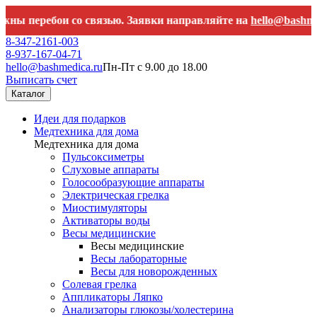
еребои со связью. Заявки направляйте на
hello@bashmedica.r
8-347-2161-003
8-937-167-04-71
hello@bashmedica.ru
Пн-Пт с 9.00 до 18.00
Выписать счет
Каталог
Идеи для подарков
Медтехника для дома
Медтехника для дома
Пульсоксиметры
Слуховые аппараты
Голосообразующие аппараты
Электрическая грелка
Миостимуляторы
Активаторы воды
Весы медицинские
Весы медицинские
Весы лабораторные
Весы для новорожденных
Солевая грелка
Аппликаторы Ляпко
Анализаторы глюкозы/холестерина