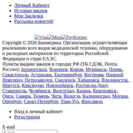
Личный Кабинет
История заказов
Мои Закладки
Рассылка новостей
Copyright © 2026 Башмедика.
Организация, осуществляющая
реализацию всех видов медицинской техники, оборудования
и расходных материалов по территории Российской
Федерации и стран ЕАЭС.
Пункты выдачи заказов в городах РФ (ТК СДЭК, Почта
России):
Архангельск
,
Воронеж
,
Киров
,
Мурманск
,
Пермь
,
Севастополь
,
Астрахань
,
Екатеринбург
,
Кострома
,
Нижний
Новгород
,
Петрозаводск
,
Смоленск
,
Хабаровск
,
Владивосток
,
Иркутск
,
Краснодар
,
Новосибирск
,
Ростов-на-Дону
,
Ставрополь
,
Челябинск
,
Волгоград
,
Казань
,
Красноярск
,
Омск
,
Самара
,
Тюмень
,
Чита
,
Вологда
,
Калининград
,
Москва
,
Оренбург
,
Санкт-Петербург
,
Улан-Удэ
,
Ярославль
Вход в личный кабинет
Регистрация
E-mail