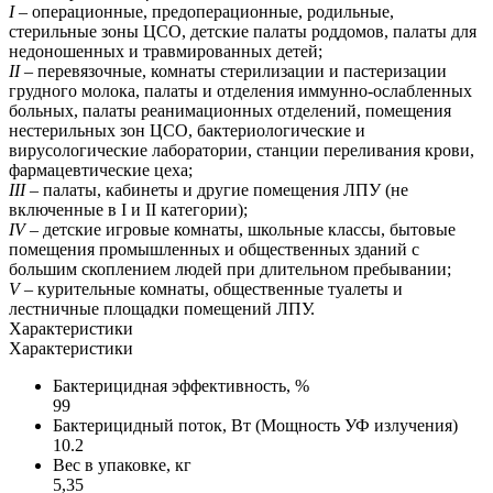
I
– операционные, предоперационные, родильные,
стерильные зоны ЦСО, детские палаты роддомов, палаты для
недоношенных и травмированных детей;
II
– перевязочные, комнаты стерилизации и пастеризации
грудного молока, палаты и отделения иммунно-ослабленных
больных, палаты реанимационных отделений, помещения
нестерильных зон ЦСО, бактериологические и
вирусологические лаборатории, станции переливания крови,
фармацевтические цеха;
III
– палаты, кабинеты и другие помещения ЛПУ (не
включенные в I и II категории);
IV
– детские игровые комнаты, школьные классы, бытовые
помещения промышленных и общественных зданий с
большим скоплением людей при длительном пребывании;
V
– курительные комнаты, общественные туалеты и
лестничные площадки помещений ЛПУ.
Характеристики
Характеристики
Бактерицидная эффективность, %
99
Бактерицидный поток, Вт (Мощность УФ излучения)
10.2
Вес в упаковке, кг
5,35