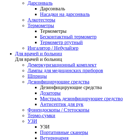
Дарсонваль
Дарсонваль
Насадки на дарсонваль
Алкотестеры
Термометры
Термометры
Бесконтактный термометр
Термометр ртутный
Ингалятор / Небулайзер
Для врачей и больниц
Для врачей и больниц
Демеркуризационный комплект
Лампы для медицинских приборов
Шприцы
Дезинфицирующие средства
Дезинфицирующие средства
Дозаторы
Мистраль дезинфицирующее средство
Антисептик для рук
Фонендоскопы / Стетоскопы
Термо-сумки
УЗИ
УЗИ
Портативные сканеры
Ветиринария