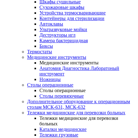
Шкафы сушильные
Сухожаровые шкафы
Устройства термосваривающие
Контейнеры для стерилизации
Автоклавы
Ультразвуковые мойки
Деструкторы игл
Камера бактерицидная
Биксы
Термостаты
Медицинские инструменты
Медицинские инструменты
Анатомия Диагностика Лаборатоный
инструмент
Ножницы
Столы операционные
Столы операционные
Столы перевязочные
Дополнительное оборудование к операционным
столам МСК-631, МСК-632
Тележки медицинские для перевозки больных
Тележки медицинские для перевозки
больных
Каталки медицинские
Тележки грузовые