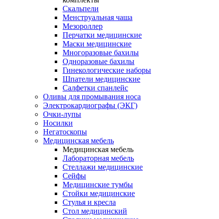
Скальпели
Менструальная чаша
Мезороллер
Перчатки медицинские
Маски медицинские
Многоразовые бахилы
Одноразовые бахилы
Гинекологические наборы
Шпатели медицинские
Салфетки спанлейс
Оливы для промывания носа
Электрокардиографы (ЭКГ)
Очки-лупы
Носилки
Негатоскопы
Медицинская мебель
Медицинская мебель
Лабораторная мебель
Стеллажи медицинские
Сейфы
Медицинские тумбы
Стойки медицинские
Cтулья и кресла
Стол медицинский