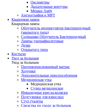
Оксиметры
Дыхательные контуры
Мешки Амбу
Ангиография и МРТ
Кварцевая лампа
Кварцевая лампа
Облучатель рециркулятор бактерицидный
(закрытого типа)
Солнышко Облучатель Бактерицидный
Лампы ультрафиолетовые
Дезар
Открытого типа
Костыли
Уход за больным
Уход за больным
Противопролежневый матрас
Ходунки
Дополнительные приспособления
Медицинская утка
Медицинская утка
Судно медицинское
Инвалидные кресла-коляски
Подгузники для взрослых
Стул туалеты
Средства по уходу за больным