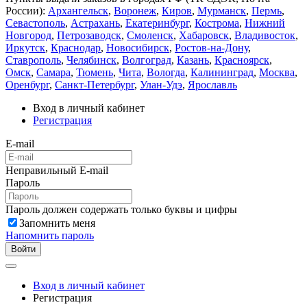
России):
Архангельск
,
Воронеж
,
Киров
,
Мурманск
,
Пермь
,
Севастополь
,
Астрахань
,
Екатеринбург
,
Кострома
,
Нижний
Новгород
,
Петрозаводск
,
Смоленск
,
Хабаровск
,
Владивосток
,
Иркутск
,
Краснодар
,
Новосибирск
,
Ростов-на-Дону
,
Ставрополь
,
Челябинск
,
Волгоград
,
Казань
,
Красноярск
,
Омск
,
Самара
,
Тюмень
,
Чита
,
Вологда
,
Калининград
,
Москва
,
Оренбург
,
Санкт-Петербург
,
Улан-Удэ
,
Ярославль
Вход в личный кабинет
Регистрация
E-mail
Неправильный E-mail
Пароль
Пароль должен содержать только буквы и цифры
Запомнить меня
Напомнить пароль
Войти
Вход в личный кабинет
Регистрация