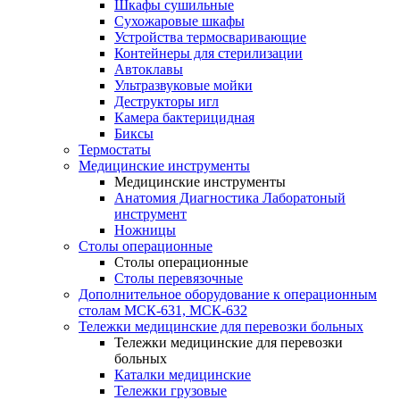
Шкафы сушильные
Сухожаровые шкафы
Устройства термосваривающие
Контейнеры для стерилизации
Автоклавы
Ультразвуковые мойки
Деструкторы игл
Камера бактерицидная
Биксы
Термостаты
Медицинские инструменты
Медицинские инструменты
Анатомия Диагностика Лаборатоный
инструмент
Ножницы
Столы операционные
Столы операционные
Столы перевязочные
Дополнительное оборудование к операционным
столам МСК-631, МСК-632
Тележки медицинские для перевозки больных
Тележки медицинские для перевозки
больных
Каталки медицинские
Тележки грузовые