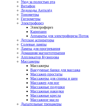
Уход за полостью рта
Витафон
Ледоходы Антилёд
Тонометры
Гигрометры
Электрофорез
Электрофорез
Карипаин
Аппараты для электрофореза Поток
Детские аспираторы
Солевые лампы
Лампы для прогревания
Домашняя магнитотерапия
Аппликатор Кузнецова
Массажеры
Массажеры
Вакуумные банки для массажа
Массажер простаты
Массажеры для спины и шеи
Массажер для ног
Массажные подушки
Массажные накидки
Массажные кресла
Массажное масло
Дыхательные тренажеры