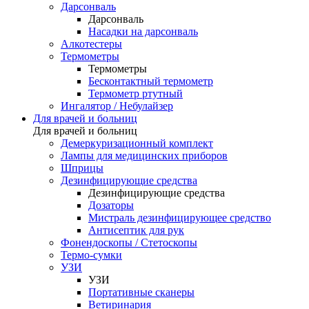
Дарсонваль
Дарсонваль
Насадки на дарсонваль
Алкотестеры
Термометры
Термометры
Бесконтактный термометр
Термометр ртутный
Ингалятор / Небулайзер
Для врачей и больниц
Для врачей и больниц
Демеркуризационный комплект
Лампы для медицинских приборов
Шприцы
Дезинфицирующие средства
Дезинфицирующие средства
Дозаторы
Мистраль дезинфицирующее средство
Антисептик для рук
Фонендоскопы / Стетоскопы
Термо-сумки
УЗИ
УЗИ
Портативные сканеры
Ветиринария