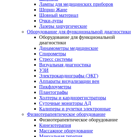
Лампы для медицинских приборов
Шприц Жане
Шовный материал
Очки-лупы
Лазеры хирургические
Оборудование для функциональной диагностики
Оборудование для функциональной
диагностики
Динамометры медицинские
Спирометры
Стресс системы
Визуальная диагностика
УЗИ
Электрокардиографы (ЭКГ)
Аппараты визуализации вен
Пикфлоуметры
Плантографы
Холтеры и кардиорегистраторы
Суточные мониторы АД
Калиперы и рулетки электронные
Физиотерапевтическое оборудование
Физиотерапевтическое оборудование
Кинезотерапия
Массажное оборудование
Мануальная терапия