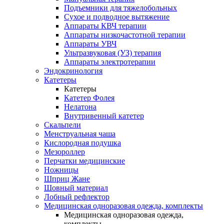
Подъемники для тяжелобольных
Сухое и подводное вытяжение
Аппараты КВЧ терапии
Аппараты низкочастотной терапии
Аппараты УВЧ
Ультразвуковая (УЗ) терапия
Аппараты электротерапии
Эндокринология
Катетеры
Катетеры
Катетер Фолея
Нелатона
Внутривенный катетер
Скальпели
Менструальная чаша
Кислородная подушка
Мезороллер
Перчатки медицинские
Ножницы
Шприц Жане
Шовный материал
Лобный рефлектор
Медицинская одноразовая одежда, комплекты
Медицинская одноразовая одежда,
комплекты