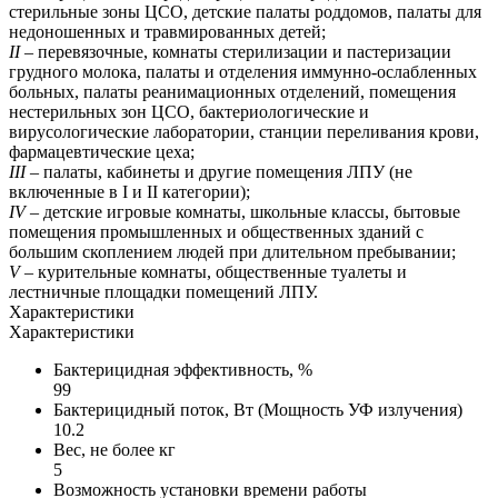
стерильные зоны ЦСО, детские палаты роддомов, палаты для
недоношенных и травмированных детей;
II
– перевязочные, комнаты стерилизации и пастеризации
грудного молока, палаты и отделения иммунно-ослабленных
больных, палаты реанимационных отделений, помещения
нестерильных зон ЦСО, бактериологические и
вирусологические лаборатории, станции переливания крови,
фармацевтические цеха;
III
– палаты, кабинеты и другие помещения ЛПУ (не
включенные в I и II категории);
IV
– детские игровые комнаты, школьные классы, бытовые
помещения промышленных и общественных зданий с
большим скоплением людей при длительном пребывании;
V
– курительные комнаты, общественные туалеты и
лестничные площадки помещений ЛПУ.
Характеристики
Характеристики
Бактерицидная эффективность, %
99
Бактерицидный поток, Вт (Мощность УФ излучения)
10.2
Вес, не более кг
5
Возможность установки времени работы