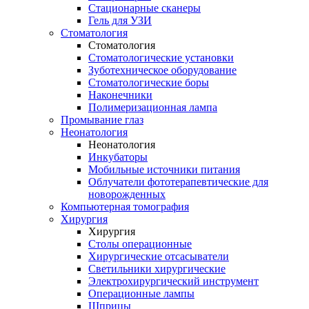
Стационарные сканеры
Гель для УЗИ
Стоматология
Стоматология
Стоматологические установки
Зуботехническое оборудование
Стоматологические боры
Наконечники
Полимеризационная лампа
Промывание глаз
Неонатология
Неонатология
Инкубаторы
Мобильные источники питания
Облучатели фототерапевтические для
новорожденных
Компьютерная томография
Хирургия
Хирургия
Столы операционные
Хирургические отсасыватели
Светильники хирургические
Электрохирургический инструмент
Операционные лампы
Шприцы