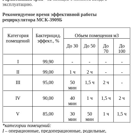
эксплуатацию.
Рекомендуемое время эффективной работы
рециркулятора МСК-3909Б
Категория
Бактерицид.
Обьем помещения м3
помещений
эффект., %
До 30
До 50
До
До
70
100
I
99,90
-
-
-
-
II
99,00
1 ч
2 ч
-
-
III
95,00
50
1,5 ч
2 ч
-
мин
IV
90,00
40
1 ч
1,5 ч
2 ч
мин
V
85,00
30
50
1 ч
1,5 ч
мин
мин
*категории помещений:
I
– операционные, предоперационные, родильные,