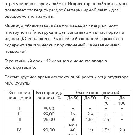
отрегулировать время работы. Индикатор наработки лампы
позволяет отследить ресурс бактерицидной лампы для
своевременной замены.
Минимум обслуживания
без применения специального
инструмента (инструкция для замены ламп в паспорте на
изделие). Смена ламп
– быстрая и безопасная, крышка не
содержит электрических подключений – «независимая
подвеска».
Гарантийный срок
- 12 месяцев с момента ввода в
эксплуатацию.
Рекомендуемое время эффективной работы рециркулятора
МСК-3909.1Б
Категория
Бактерицид.
Обьем помещения м3
помещений
эффект., %
До 30
До 50
До
До
70
100
I
99,90
-
-
-
-
II
99,00
1 ч
2 ч
-
-
III
95,00
50
1,5 ч
2 ч
-
мин
IV
90,00
40
1 ч
1,5 ч
2 ч