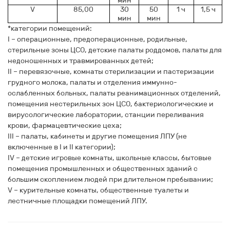
мин
V
85,00
30
50
1 ч
1,5 ч
мин
мин
*категории помещений:
I
– операционные, предоперационные, родильные,
стерильные зоны ЦСО, детские палаты роддомов, палаты для
недоношенных и травмированных детей;
II
– перевязочные, комнаты стерилизации и пастеризации
грудного молока, палаты и отделения иммунно-
ослабленных больных, палаты реанимационных отделений,
помещения нестерильных зон ЦСО, бактериологические и
вирусологические лаборатории, станции переливания
крови, фармацевтические цеха;
III
– палаты, кабинеты и другие помещения ЛПУ (не
включенные в I и II категории);
IV
– детские игровые комнаты, школьные классы, бытовые
помещения промышленных и общественных зданий с
большим скоплением людей при длительном пребывании;
V
– курительные комнаты, общественные туалеты и
лестничные площадки помещений ЛПУ.