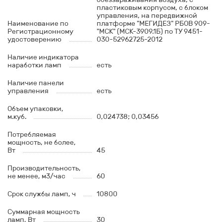
пластиковым корпусом, с блоком
управления, на передвижной
Наименование по
платформе "МЕГИДЕЗ" РБОВ 909-
Регистрационному
"МСК" (МСК-3909.1Б) по ТУ 9451-
удостоверению
030-52962725-2012
Наличие индикатора
наработки ламп
есть
Наличие панели
управления
есть
Объем упаковки,
м.куб.
0,024738; 0,03456
Потребляемая
мощность, не более,
Вт
45
Производительность,
не менее, м3/час
60
Срок службы ламп, ч
10800
Суммарная мощность
ламп, Вт
30