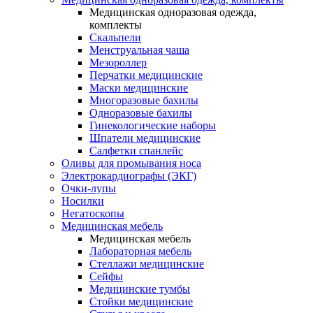
Медицинская одноразовая одежда,
комплекты
Скальпели
Менструальная чаша
Мезороллер
Перчатки медицинские
Маски медицинские
Многоразовые бахилы
Одноразовые бахилы
Гинекологические наборы
Шпатели медицинские
Салфетки спанлейс
Оливы для промывания носа
Электрокардиографы (ЭКГ)
Очки-лупы
Носилки
Негатоскопы
Медицинская мебель
Медицинская мебель
Лабораторная мебель
Стеллажи медицинские
Сейфы
Медицинские тумбы
Стойки медицинские