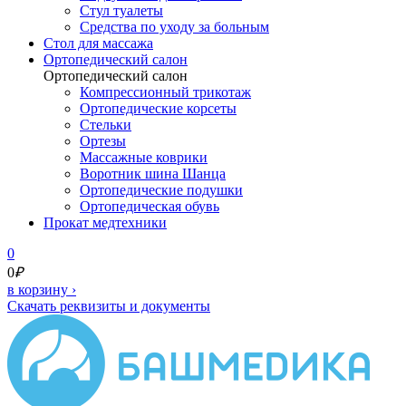
Стул туалеты
Средства по уходу за больным
Cтол для массажа
Ортопедический салон
Ортопедический салон
Компрессионный трикотаж
Ортопедические корсеты
Стельки
Ортезы
Массажные коврики
Воротник шина Шанца
Ортопедические подушки
Ортопедическая обувь
Прокат медтехники
0
0
₽
в корзину
›
Скачать реквизиты и документы