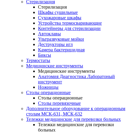
Стерилизация
Стерилизация
Шкафы сушильные
Сухожаровые шкафы
Устройства термосваривающие
Контейнеры для стерилизации
Автоклавы
Ультразвуковые мойки
Деструкторы игл
Камера бактерицидная
Биксы
Термостаты
Медицинские инструменты
Медицинские инструменты
Анатомия Диагностика Лаборатоный
инструмент
Ножницы
Столы операционные
Столы операционные
Столы перевязочные
Дополнительное оборудование к операционным
столам МСК-631, МСК-632
Тележки медицинские для перевозки больных
Тележки медицинские для перевозки
больных