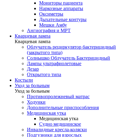
Мониторы пациента
Наркозные аппараты
Оксиметры
Дыхательные контуры
Мешки Амбу
Ангиография и МРТ
Кварцевая лампа
Кварцевая лампа
Облучатель рециркулятор бактерицидный
(закрытого типа)
Солнышко Облучатель Бактерицидный
Лампы ультрафиолетовые
Дезар
Открытого типа
Костыли
Уход за больным
Уход за больным
Противопролежневый матрас
Ходунки
Дополнительные приспособления
Медицинская утка
Медицинская утка
Судно медицинское
Инвалидные кресла-коляски
Подгузники для взрослых