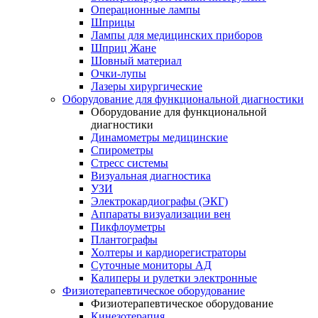
Операционные лампы
Шприцы
Лампы для медицинских приборов
Шприц Жане
Шовный материал
Очки-лупы
Лазеры хирургические
Оборудование для функциональной диагностики
Оборудование для функциональной
диагностики
Динамометры медицинские
Спирометры
Стресс системы
Визуальная диагностика
УЗИ
Электрокардиографы (ЭКГ)
Аппараты визуализации вен
Пикфлоуметры
Плантографы
Холтеры и кардиорегистраторы
Суточные мониторы АД
Калиперы и рулетки электронные
Физиотерапевтическое оборудование
Физиотерапевтическое оборудование
Кинезотерапия