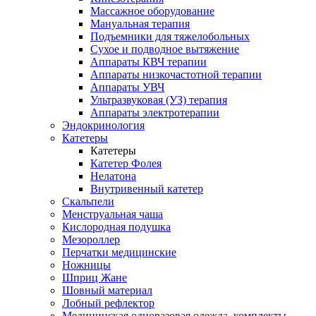
Массажное оборудование
Мануальная терапия
Подъемники для тяжелобольных
Сухое и подводное вытяжение
Аппараты КВЧ терапии
Аппараты низкочастотной терапии
Аппараты УВЧ
Ультразвуковая (УЗ) терапия
Аппараты электротерапии
Эндокринология
Катетеры
Катетеры
Катетер Фолея
Нелатона
Внутривенный катетер
Скальпели
Менструальная чаша
Кислородная подушка
Мезороллер
Перчатки медицинские
Ножницы
Шприц Жане
Шовный материал
Лобный рефлектор
Медицинская одноразовая одежда, комплекты