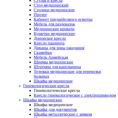
Cтулья и кресла
Стол медицинский
Столики медицинские
Прочее
Кабинет предрейсового осмотра
Мебель для раздевалок
Медицинские кровати
Кушетки медицинские
Донорское кресло
Кресло пациента
Диваны для зоны ожидания
Скамейки
Мебель Армейская
Ширмы медицинские
Штативы для капельницы
Тележки медицинские для перевозки
больных
Шкафы медицинские
Гинекологические кресла
Гинекологические кресла
Кресло гинекологическое с электроприводом
Шкафы медицинские
Шкафы медицинские
Шкафы для документов
Шкафы металлические с замком