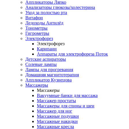
Аппликаторы Ляпко
Анализаторы глюкозы/холестерина
Уход за полостью рта
Витафон
Ледоходы Антилёд
Тонометры
Гигрометры
Электрофорез
Электрофорез
Карипаин
Аппараты для электрофореза Поток
Детские аспираторы
Солевые лампы
Лампы для прогревания
Домашняя магнитотерапия
Аппликатор Кузнецова
Массажеры
Массажеры
Вакуумные банки для массажа
Массажер простаты
Массажеры для спины и шеи
Массажер для ног
Массажные подушки
Массажные накидки
Массажные кресла