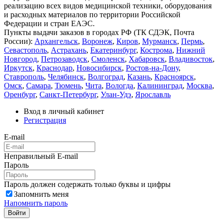
реализацию всех видов медицинской техники, оборудования
и расходных материалов по территории Российской
Федерации и стран ЕАЭС.
Пункты выдачи заказов в городах РФ (ТК СДЭК, Почта
России):
Архангельск
,
Воронеж
,
Киров
,
Мурманск
,
Пермь
,
Севастополь
,
Астрахань
,
Екатеринбург
,
Кострома
,
Нижний
Новгород
,
Петрозаводск
,
Смоленск
,
Хабаровск
,
Владивосток
,
Иркутск
,
Краснодар
,
Новосибирск
,
Ростов-на-Дону
,
Ставрополь
,
Челябинск
,
Волгоград
,
Казань
,
Красноярск
,
Омск
,
Самара
,
Тюмень
,
Чита
,
Вологда
,
Калининград
,
Москва
,
Оренбург
,
Санкт-Петербург
,
Улан-Удэ
,
Ярославль
Вход в личный кабинет
Регистрация
E-mail
Неправильный E-mail
Пароль
Пароль должен содержать только буквы и цифры
Запомнить меня
Напомнить пароль
Войти