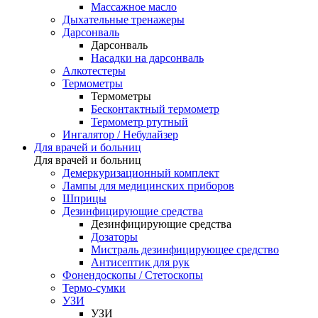
Массажное масло
Дыхательные тренажеры
Дарсонваль
Дарсонваль
Насадки на дарсонваль
Алкотестеры
Термометры
Термометры
Бесконтактный термометр
Термометр ртутный
Ингалятор / Небулайзер
Для врачей и больниц
Для врачей и больниц
Демеркуризационный комплект
Лампы для медицинских приборов
Шприцы
Дезинфицирующие средства
Дезинфицирующие средства
Дозаторы
Мистраль дезинфицирующее средство
Антисептик для рук
Фонендоскопы / Стетоскопы
Термо-сумки
УЗИ
УЗИ