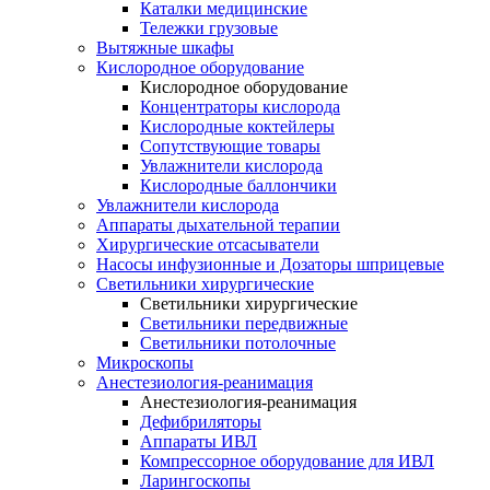
Каталки медицинские
Тележки грузовые
Вытяжные шкафы
Кислородное оборудование
Кислородное оборудование
Концентраторы кислорода
Кислородные коктейлеры
Сопутствующие товары
Увлажнители кислорода
Кислородные баллончики
Увлажнители кислорода
Аппараты дыхательной терапии
Хирургические отсасыватели
Насосы инфузионные и Дозаторы шприцевые
Светильники хирургические
Светильники хирургические
Светильники передвижные
Светильники потолочные
Микроскопы
Анестезиология-реанимация
Анестезиология-реанимация
Дефибриляторы
Аппараты ИВЛ
Компрессорное оборудование для ИВЛ
Ларингоскопы