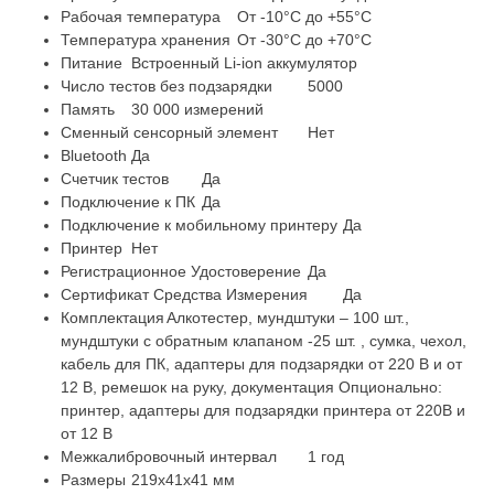
Рабочая температура
От -10°С до +55°С
Температура хранения
От -30°С до +70°С
Питание
Встроенный Li-ion аккумулятор
Число тестов без подзарядки
5000
Память
30 000 измерений
Сменный сенсорный элемент
Нет
Bluetooth
Да
Счетчик тестов
Да
Подключение к ПК
Да
Подключение к мобильному принтеру
Да
Принтер
Нет
Регистрационное Удостоверение
Да
Сертификат Средства Измерения
Да
Комплектация
Алкотестер, мундштуки – 100 шт.,
мундштуки с обратным клапаном -25 шт. , сумка, чехол,
кабель для ПК, адаптеры для подзарядки от 220 В и от
12 В, ремешок на руку, документация Опционально:
принтер, адаптеры для подзарядки принтера от 220В и
от 12 В
Межкалибровочный интервал
1 год
Размеры
219х41х41 мм