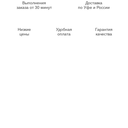
Выполнения
Доставка
заказа от 30 минут
по Уфе и России
Низкие
Удобная
Гарантия
цены
оплата
качества
Контакты
8-347-2161-003
8-937-16-70-471
Пн-Пт с 9:00 до 18:00
hello@bashmedica.ru
Доставка и Оплата ›
Склад:
г. Уфа, Юбилейная 14/1
перейти ›
Дополнительно
Реквизиты
Политика конфиденциальности
Пользовательское соглашение
Публичная оферта
Вакансии
Каталог товаров