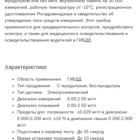
мундштуком или без него, внутреннюю память на 30 000
измерений, рабочую температуру от -10°C, регистрационное
удостоверение Росздравнадзора и свидетельство об
утверждении типа средств измерений. Этот прибор
применяется для предварительного контроля, предрейсового
осмотра, а также для медицинского освидетельствования и
освидетельствования водителей в ГИБДД.
Характеристики:
Область применения
ГИБДД
Тип продувания
С мундштуком, Без мундштука
Тип датчика
Электрохимический
Диапазон измерений
0.00-2.00 мг/л
Диапазон показаний
0.00-2.50 мг/л
Пределы доп. погрешности
±0.020 мг/л в диапазоне
0.000-0.200 мг/л; ±10 % в диапазоне свыше 0.200-2.000
мг/л
Подготовка к первому тесту
До 25 секунд
Время установки показаний
До 10 секунд