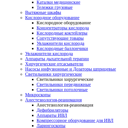
Каталки медицинские
Тележки грузовые
Вытяжные шкафы
Кислородное оборудование
Кислородное оборудование
Концентраторы кислорода
Кислородные коктейлеры
Сопутствующие товары
Увлажнители кислорода
Кислородные баллончики
Увлажнители кислорода
Аппараты дыхательной терапии
Хирургические отсасыватели
Насосы инфузионные и Дозаторы шприцевые
Светильники хирургические
Светильники хирургические
Светильники передвижные
Светильники потолочные
Микроскопы
Анестезиология-реанимация
Анестезиология-реанимация
Дефибриляторы
Аппараты ИВЛ
Компрессорное оборудование для ИВЛ
Ларингоскопы