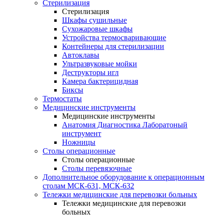
Стерилизация
Стерилизация
Шкафы сушильные
Сухожаровые шкафы
Устройства термосваривающие
Контейнеры для стерилизации
Автоклавы
Ультразвуковые мойки
Деструкторы игл
Камера бактерицидная
Биксы
Термостаты
Медицинские инструменты
Медицинские инструменты
Анатомия Диагностика Лаборатоный
инструмент
Ножницы
Столы операционные
Столы операционные
Столы перевязочные
Дополнительное оборудование к операционным
столам МСК-631, МСК-632
Тележки медицинские для перевозки больных
Тележки медицинские для перевозки
больных