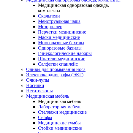
Медицинская одноразовая одежда,
комплекты
Скальпели
Менструальная чаша
Мезороллер
Перчатки медицинские
Маски медицинские
Многоразовые бахилы
Одноразовые бахилы
Гинекологические наборы
Шпатели медицинские
Салфетки спанлейс
Оливы для промывания носа
Электрокардиографы (ЭКГ)
Очки-лупы
Носилки
Негатоскопы
Медицинская мебель
Медицинская мебель
Лабораторная мебель
Стеллажи медицинские
Сейфы
Медицинские тумбы
Стойки медицинские