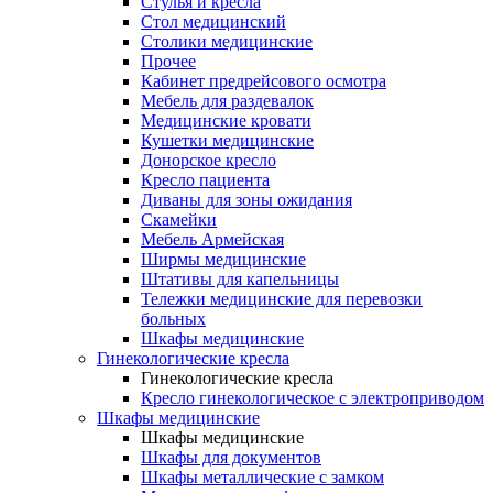
Cтулья и кресла
Стол медицинский
Столики медицинские
Прочее
Кабинет предрейсового осмотра
Мебель для раздевалок
Медицинские кровати
Кушетки медицинские
Донорское кресло
Кресло пациента
Диваны для зоны ожидания
Скамейки
Мебель Армейская
Ширмы медицинские
Штативы для капельницы
Тележки медицинские для перевозки
больных
Шкафы медицинские
Гинекологические кресла
Гинекологические кресла
Кресло гинекологическое с электроприводом
Шкафы медицинские
Шкафы медицинские
Шкафы для документов
Шкафы металлические с замком