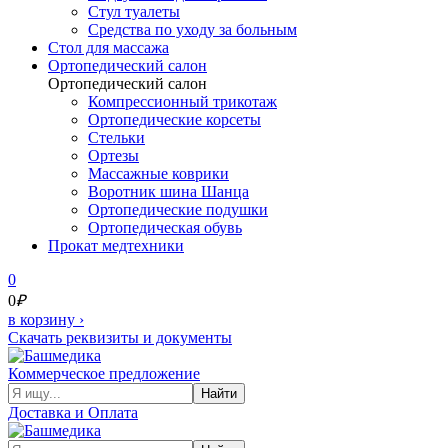
Стул туалеты
Средства по уходу за больным
Cтол для массажа
Ортопедический салон
Ортопедический салон
Компрессионный трикотаж
Ортопедические корсеты
Стельки
Ортезы
Массажные коврики
Воротник шина Шанца
Ортопедические подушки
Ортопедическая обувь
Прокат медтехники
0
0
₽
в корзину
›
Скачать реквизиты и документы
Коммерческое предложение
Найти
Доставка и Оплата