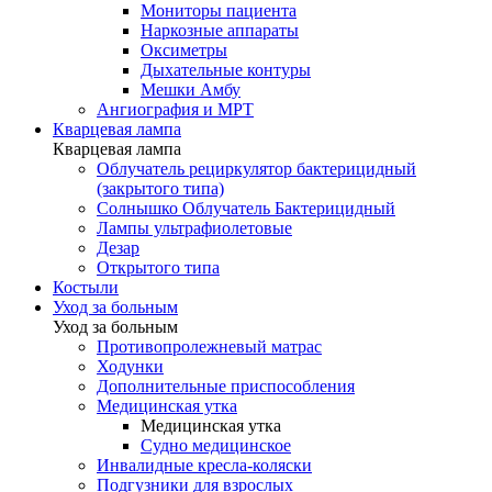
Мониторы пациента
Наркозные аппараты
Оксиметры
Дыхательные контуры
Мешки Амбу
Ангиография и МРТ
Кварцевая лампа
Кварцевая лампа
Облучатель рециркулятор бактерицидный
(закрытого типа)
Солнышко Облучатель Бактерицидный
Лампы ультрафиолетовые
Дезар
Открытого типа
Костыли
Уход за больным
Уход за больным
Противопролежневый матрас
Ходунки
Дополнительные приспособления
Медицинская утка
Медицинская утка
Судно медицинское
Инвалидные кресла-коляски
Подгузники для взрослых