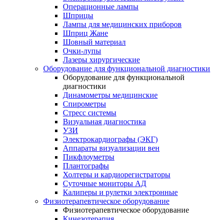
Операционные лампы
Шприцы
Лампы для медицинских приборов
Шприц Жане
Шовный материал
Очки-лупы
Лазеры хирургические
Оборудование для функциональной диагностики
Оборудование для функциональной
диагностики
Динамометры медицинские
Спирометры
Стресс системы
Визуальная диагностика
УЗИ
Электрокардиографы (ЭКГ)
Аппараты визуализации вен
Пикфлоуметры
Плантографы
Холтеры и кардиорегистраторы
Суточные мониторы АД
Калиперы и рулетки электронные
Физиотерапевтическое оборудование
Физиотерапевтическое оборудование
Кинезотерапия