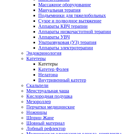
Массажное оборудование
Мануальная терапия
Подъемники для тяжелобольных
Сухое и подводное вытяжение
Аппараты КВЧ терапии
Аппараты низкочастотной терапии
Аппараты УВЧ
Ультразвуковая (УЗ) терапия
Аппараты электротерапии
Эндокринология
Катетеры
Катетеры
Катетер Фолея
Нелатона
Внутривенный катетер
Скальпели
Менструальная чаша
Кислородная подушка
Мезороллер
Перчатки медицинские
Ножницы
Шприц Жане
Шовный материал
Лобный рефлектор
Медицинская одноразовая одежда, комплекты