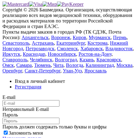
Copyright © 2026 Башмедика.
Организация, осуществляющая
реализацию всех видов медицинской техники, оборудования
и расходных материалов по территории Российской
Федерации и стран ЕАЭС.
Пункты выдачи заказов в городах РФ (ТК СДЭК, Почта
России):
Архангельск
,
Воронеж
,
Киров
,
Мурманск
,
Пермь
,
Севастополь
,
Астрахань
,
Екатеринбург
,
Кострома
,
Нижний
Новгород
,
Петрозаводск
,
Смоленск
,
Хабаровск
,
Владивосток
,
Иркутск
,
Краснодар
,
Новосибирск
,
Ростов-на-Дону
,
Ставрополь
,
Челябинск
,
Волгоград
,
Казань
,
Красноярск
,
Омск
,
Самара
,
Тюмень
,
Чита
,
Вологда
,
Калининград
,
Москва
,
Оренбург
,
Санкт-Петербург
,
Улан-Удэ
,
Ярославль
Вход в личный кабинет
Регистрация
E-mail
Неправильный E-mail
Пароль
Пароль должен содержать только буквы и цифры
Запомнить меня