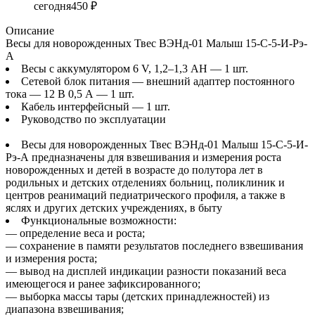
сегодня
450 ₽
Описание
Весы для новорожденных Твес ВЭНд-01 Малыш 15-С-5-И-Рэ-
А
Весы с аккумулятором 6 V, 1,2–1,3 АН — 1 шт.
Сетевой блок питания — внешний адаптер постоянного
тока — 12 В 0,5 А — 1 шт.
Кабель интерфейсный — 1 шт.
Руководство по эксплуатации
Весы для новорожденных Твес ВЭНд-01 Малыш 15-С-5-И-
Рэ-А предназначены для взвешивания и измерения роста
новорожденных и детей в возрасте до полутора лет в
родильных и детских отделениях больниц, поликлиник и
центров реанимаций педиатрического профиля, а также в
яслях и других детских учреждениях, в быту
Функциональные возможности:
— определение веса и роста;
— сохранение в памяти результатов последнего взвешивания
и измерения роста;
— вывод на дисплей индикации разности показаний веса
имеющегося и ранее зафиксированного;
— выборка массы тары (детских принадлежностей) из
диапазона взвешивания;