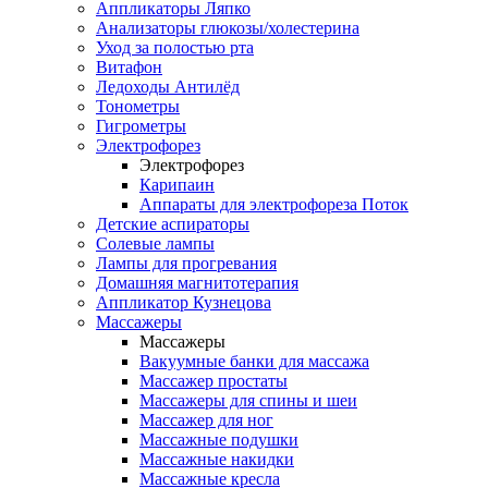
Аппликаторы Ляпко
Анализаторы глюкозы/холестерина
Уход за полостью рта
Витафон
Ледоходы Антилёд
Тонометры
Гигрометры
Электрофорез
Электрофорез
Карипаин
Аппараты для электрофореза Поток
Детские аспираторы
Солевые лампы
Лампы для прогревания
Домашняя магнитотерапия
Аппликатор Кузнецова
Массажеры
Массажеры
Вакуумные банки для массажа
Массажер простаты
Массажеры для спины и шеи
Массажер для ног
Массажные подушки
Массажные накидки
Массажные кресла