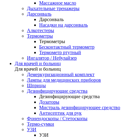
Массажное масло
Дыхательные тренажеры
Дарсонваль
Дарсонваль
Насадки на дарсонваль
Алкотестеры
Термометры
Термометры
Бесконтактный термометр
Термометр ртутный
Ингалятор / Небулайзер
Для врачей и больниц
Для врачей и больниц
Демеркуризационный комплект
Лампы для медицинских приборов
Шприцы
Дезинфицирующие средства
Дезинфицирующие средства
Дозаторы
Мистраль дезинфицирующее средство
Антисептик для рук
Фонендоскопы / Стетоскопы
Термо-сумки
УЗИ
УЗИ