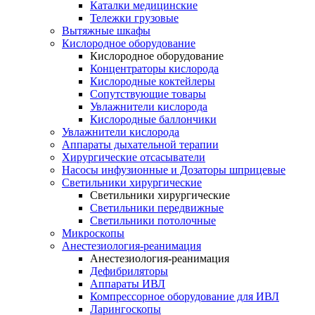
Каталки медицинские
Тележки грузовые
Вытяжные шкафы
Кислородное оборудование
Кислородное оборудование
Концентраторы кислорода
Кислородные коктейлеры
Сопутствующие товары
Увлажнители кислорода
Кислородные баллончики
Увлажнители кислорода
Аппараты дыхательной терапии
Хирургические отсасыватели
Насосы инфузионные и Дозаторы шприцевые
Светильники хирургические
Светильники хирургические
Светильники передвижные
Светильники потолочные
Микроскопы
Анестезиология-реанимация
Анестезиология-реанимация
Дефибриляторы
Аппараты ИВЛ
Компрессорное оборудование для ИВЛ
Ларингоскопы