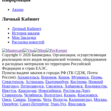
Акции
Личный Кабинет
Личный Кабинет
История заказов
Мои Закладки
Рассылка новостей
Copyright © 2026 Башмедика.
Организация, осуществляющая
реализацию всех видов медицинской техники, оборудования
и расходных материалов по территории Российской
Федерации и стран ЕАЭС.
Пункты выдачи заказов в городах РФ (ТК СДЭК, Почта
России):
Архангельск
,
Воронеж
,
Киров
,
Мурманск
,
Пермь
,
Севастополь
,
Астрахань
,
Екатеринбург
,
Кострома
,
Нижний
Новгород
,
Петрозаводск
,
Смоленск
,
Хабаровск
,
Владивосток
,
Иркутск
,
Краснодар
,
Новосибирск
,
Ростов-на-Дону
,
Ставрополь
,
Челябинск
,
Волгоград
,
Казань
,
Красноярск
,
Омск
,
Самара
,
Тюмень
,
Чита
,
Вологда
,
Калининград
,
Москва
,
Оренбург
,
Санкт-Петербург
,
Улан-Удэ
,
Ярославль