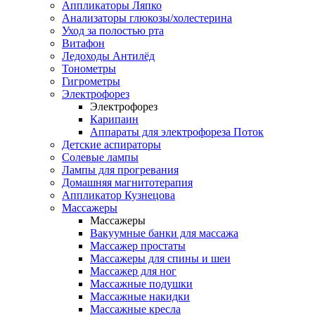
Аппликаторы Ляпко
Анализаторы глюкозы/холестерина
Уход за полостью рта
Витафон
Ледоходы Антилёд
Тонометры
Гигрометры
Электрофорез
Электрофорез
Карипаин
Аппараты для электрофореза Поток
Детские аспираторы
Солевые лампы
Лампы для прогревания
Домашняя магнитотерапия
Аппликатор Кузнецова
Массажеры
Массажеры
Вакуумные банки для массажа
Массажер простаты
Массажеры для спины и шеи
Массажер для ног
Массажные подушки
Массажные накидки
Массажные кресла