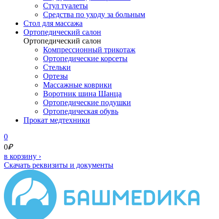
Стул туалеты
Средства по уходу за больным
Cтол для массажа
Ортопедический салон
Ортопедический салон
Компрессионный трикотаж
Ортопедические корсеты
Стельки
Ортезы
Массажные коврики
Воротник шина Шанца
Ортопедические подушки
Ортопедическая обувь
Прокат медтехники
0
0
₽
в корзину
›
Скачать реквизиты и документы