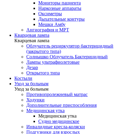
Мониторы пациента
Наркозные аппараты
Оксиметры
Дыхательные контуры
Мешки Амбу
Ангиография и МРТ
Кварцевая лампа
Кварцевая лампа
Облучатель рециркулятор бактерицидный
(закрытого типа)
Солнышко Облучатель Бактерицидный
Лампы ультрафиолетовые
Дезар
Открытого типа
Костыли
Уход за больным
Уход за больным
Противопролежневый матрас
Ходунки
Дополнительные приспособления
Медицинская утка
Медицинская утка
Судно медицинское
Инвалидные кресла-коляски
Подгузники для взрослых