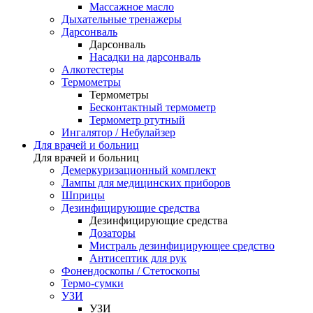
Массажное масло
Дыхательные тренажеры
Дарсонваль
Дарсонваль
Насадки на дарсонваль
Алкотестеры
Термометры
Термометры
Бесконтактный термометр
Термометр ртутный
Ингалятор / Небулайзер
Для врачей и больниц
Для врачей и больниц
Демеркуризационный комплект
Лампы для медицинских приборов
Шприцы
Дезинфицирующие средства
Дезинфицирующие средства
Дозаторы
Мистраль дезинфицирующее средство
Антисептик для рук
Фонендоскопы / Стетоскопы
Термо-сумки
УЗИ
УЗИ