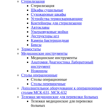
Стерилизация
Стерилизация
Шкафы сушильные
Сухожаровые шкафы
Устройства термосваривающие
Контейнеры для стерилизации
Автоклавы
Ультразвуковые мойки
Деструкторы игл
Камера бактерицидная
Биксы
Термостаты
Медицинские инструменты
Медицинские инструменты
Анатомия Диагностика Лаборатоный
инструмент
Ножницы
Столы операционные
Столы операционные
Столы перевязочные
Дополнительное оборудование к операционным
столам МСК-631, МСК-632
Тележки медицинские для перевозки больных
Тележки медицинские для перевозки
больных