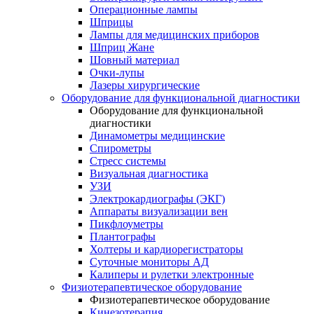
Операционные лампы
Шприцы
Лампы для медицинских приборов
Шприц Жане
Шовный материал
Очки-лупы
Лазеры хирургические
Оборудование для функциональной диагностики
Оборудование для функциональной
диагностики
Динамометры медицинские
Спирометры
Стресс системы
Визуальная диагностика
УЗИ
Электрокардиографы (ЭКГ)
Аппараты визуализации вен
Пикфлоуметры
Плантографы
Холтеры и кардиорегистраторы
Суточные мониторы АД
Калиперы и рулетки электронные
Физиотерапевтическое оборудование
Физиотерапевтическое оборудование
Кинезотерапия