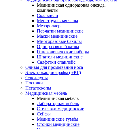
Медицинская одноразовая одежда,
комплекты
Скальпели
Менструальная чаша
Мезороллер
Перчатки медицинские
Маски медицинские
Многоразовые бахилы
Одноразовые бахилы
Гинекологические наборы
Шпатели медицинские
Салфетки спанлейс
Оливы для промывания носа
Электрокардиографы (ЭКГ)
Очки-лупы
Носилки
Негатоскопы
Медицинская мебель
Медицинская мебель
Лабораторная мебель
Стеллажи медицинские
Сейфы
Медицинские тумбы
Стойки медицинские