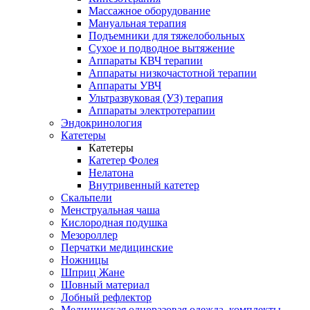
Массажное оборудование
Мануальная терапия
Подъемники для тяжелобольных
Сухое и подводное вытяжение
Аппараты КВЧ терапии
Аппараты низкочастотной терапии
Аппараты УВЧ
Ультразвуковая (УЗ) терапия
Аппараты электротерапии
Эндокринология
Катетеры
Катетеры
Катетер Фолея
Нелатона
Внутривенный катетер
Скальпели
Менструальная чаша
Кислородная подушка
Мезороллер
Перчатки медицинские
Ножницы
Шприц Жане
Шовный материал
Лобный рефлектор
Медицинская одноразовая одежда, комплекты