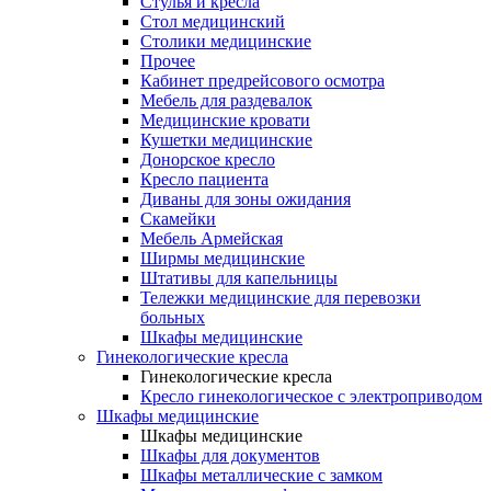
Cтулья и кресла
Стол медицинский
Столики медицинские
Прочее
Кабинет предрейсового осмотра
Мебель для раздевалок
Медицинские кровати
Кушетки медицинские
Донорское кресло
Кресло пациента
Диваны для зоны ожидания
Скамейки
Мебель Армейская
Ширмы медицинские
Штативы для капельницы
Тележки медицинские для перевозки
больных
Шкафы медицинские
Гинекологические кресла
Гинекологические кресла
Кресло гинекологическое с электроприводом
Шкафы медицинские
Шкафы медицинские
Шкафы для документов
Шкафы металлические с замком