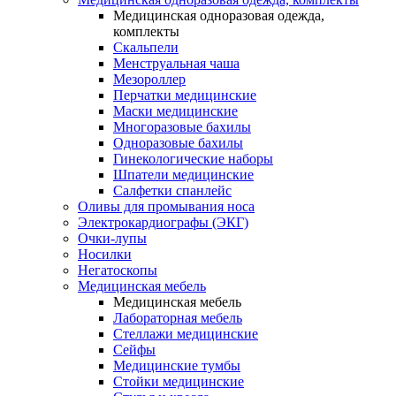
Медицинская одноразовая одежда,
комплекты
Скальпели
Менструальная чаша
Мезороллер
Перчатки медицинские
Маски медицинские
Многоразовые бахилы
Одноразовые бахилы
Гинекологические наборы
Шпатели медицинские
Салфетки спанлейс
Оливы для промывания носа
Электрокардиографы (ЭКГ)
Очки-лупы
Носилки
Негатоскопы
Медицинская мебель
Медицинская мебель
Лабораторная мебель
Стеллажи медицинские
Сейфы
Медицинские тумбы
Стойки медицинские