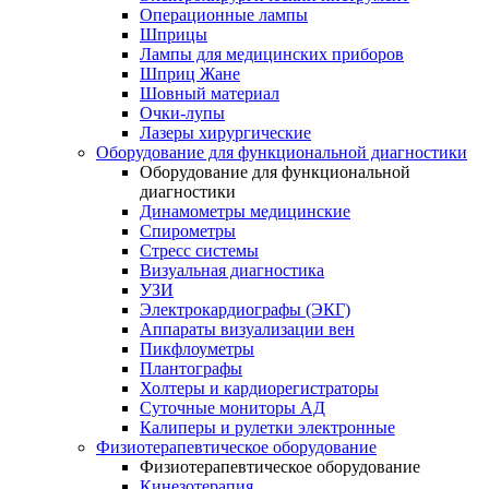
Операционные лампы
Шприцы
Лампы для медицинских приборов
Шприц Жане
Шовный материал
Очки-лупы
Лазеры хирургические
Оборудование для функциональной диагностики
Оборудование для функциональной
диагностики
Динамометры медицинские
Спирометры
Стресс системы
Визуальная диагностика
УЗИ
Электрокардиографы (ЭКГ)
Аппараты визуализации вен
Пикфлоуметры
Плантографы
Холтеры и кардиорегистраторы
Суточные мониторы АД
Калиперы и рулетки электронные
Физиотерапевтическое оборудование
Физиотерапевтическое оборудование
Кинезотерапия