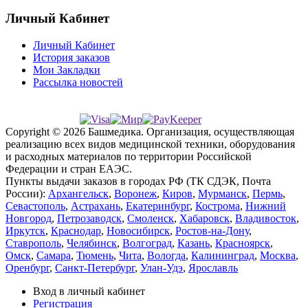
Личный Кабинет
Личный Кабинет
История заказов
Мои Закладки
Рассылка новостей
Copyright © 2026 Башмедика.
Организация, осуществляющая
реализацию всех видов медицинской техники, оборудования
и расходных материалов по территории Российской
Федерации и стран ЕАЭС.
Пункты выдачи заказов в городах РФ (ТК СДЭК, Почта
России):
Архангельск
,
Воронеж
,
Киров
,
Мурманск
,
Пермь
,
Севастополь
,
Астрахань
,
Екатеринбург
,
Кострома
,
Нижний
Новгород
,
Петрозаводск
,
Смоленск
,
Хабаровск
,
Владивосток
,
Иркутск
,
Краснодар
,
Новосибирск
,
Ростов-на-Дону
,
Ставрополь
,
Челябинск
,
Волгоград
,
Казань
,
Красноярск
,
Омск
,
Самара
,
Тюмень
,
Чита
,
Вологда
,
Калининград
,
Москва
,
Оренбург
,
Санкт-Петербург
,
Улан-Удэ
,
Ярославль
Вход в личный кабинет
Регистрация