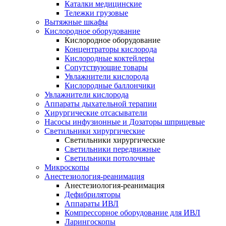
Каталки медицинские
Тележки грузовые
Вытяжные шкафы
Кислородное оборудование
Кислородное оборудование
Концентраторы кислорода
Кислородные коктейлеры
Сопутствующие товары
Увлажнители кислорода
Кислородные баллончики
Увлажнители кислорода
Аппараты дыхательной терапии
Хирургические отсасыватели
Насосы инфузионные и Дозаторы шприцевые
Светильники хирургические
Светильники хирургические
Светильники передвижные
Светильники потолочные
Микроскопы
Анестезиология-реанимация
Анестезиология-реанимация
Дефибриляторы
Аппараты ИВЛ
Компрессорное оборудование для ИВЛ
Ларингоскопы