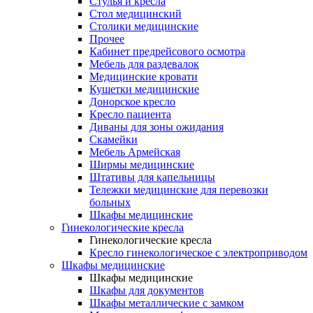
Cтулья и кресла
Стол медицинский
Столики медицинские
Прочее
Кабинет предрейсового осмотра
Мебель для раздевалок
Медицинские кровати
Кушетки медицинские
Донорское кресло
Кресло пациента
Диваны для зоны ожидания
Скамейки
Мебель Армейская
Ширмы медицинские
Штативы для капельницы
Тележки медицинские для перевозки
больных
Шкафы медицинские
Гинекологические кресла
Гинекологические кресла
Кресло гинекологическое с электроприводом
Шкафы медицинские
Шкафы медицинские
Шкафы для документов
Шкафы металлические с замком