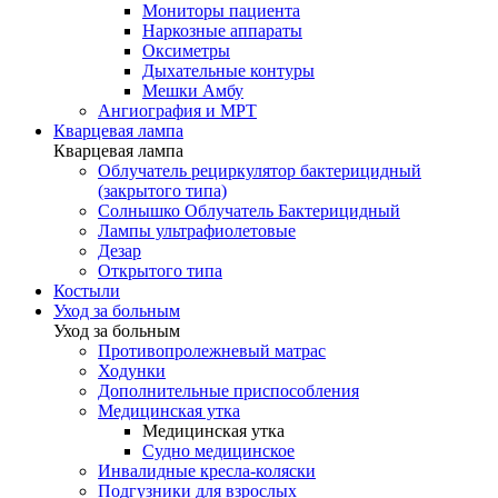
Мониторы пациента
Наркозные аппараты
Оксиметры
Дыхательные контуры
Мешки Амбу
Ангиография и МРТ
Кварцевая лампа
Кварцевая лампа
Облучатель рециркулятор бактерицидный
(закрытого типа)
Солнышко Облучатель Бактерицидный
Лампы ультрафиолетовые
Дезар
Открытого типа
Костыли
Уход за больным
Уход за больным
Противопролежневый матрас
Ходунки
Дополнительные приспособления
Медицинская утка
Медицинская утка
Судно медицинское
Инвалидные кресла-коляски
Подгузники для взрослых