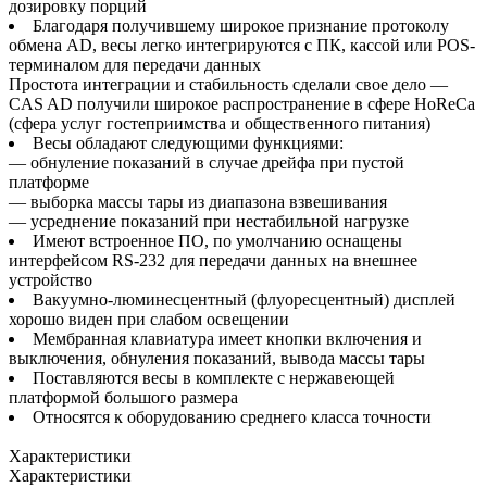
дозировку порций
Благодаря получившему широкое признание протоколу
обмена AD, весы легко интегрируются с ПК, кассой или POS-
терминалом для передачи данных
Простота интеграции и стабильность сделали свое дело —
CAS AD получили широкое распространение в сфере HoReCa
(сфера услуг гостеприимства и общественного питания)
Весы обладают следующими функциями:
— обнуление показаний в случае дрейфа при пустой
платформе
— выборка массы тары из диапазона взвешивания
— усреднение показаний при нестабильной нагрузке
Имеют встроенное ПО, по умолчанию оснащены
интерфейсом RS-232 для передачи данных на внешнее
устройство
Вакуумно-люминесцентный (флуоресцентный) дисплей
хорошо виден при слабом освещении
Мембранная клавиатура имеет кнопки включения и
выключения, обнуления показаний, вывода массы тары
Поставляются весы в комплекте с нержавеющей
платформой большого размера
Относятся к оборудованию среднего класса точности
Характеристики
Характеристики