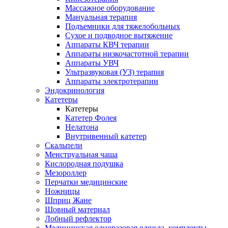
Массажное оборудование
Мануальная терапия
Подъемники для тяжелобольных
Сухое и подводное вытяжение
Аппараты КВЧ терапии
Аппараты низкочастотной терапии
Аппараты УВЧ
Ультразвуковая (УЗ) терапия
Аппараты электротерапии
Эндокринология
Катетеры
Катетеры
Катетер Фолея
Нелатона
Внутривенный катетер
Скальпели
Менструальная чаша
Кислородная подушка
Мезороллер
Перчатки медицинские
Ножницы
Шприц Жане
Шовный материал
Лобный рефлектор
Медицинская одноразовая одежда, комплекты