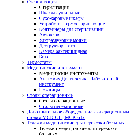
Стерилизация
Стерилизация
Шкафы сушильные
Сухожаровые шкафы
Устройства термосваривающие
Контейнеры для стерилизации
Автоклавы
Ультразвуковые мойки
Деструкторы игл
Камера бактерицидная
Биксы
Термостаты
Медицинские инструменты
Медицинские инструменты
Анатомия Диагностика Лаборатоный
инструмент
Ножницы
Столы операционные
Столы операционные
Столы перевязочные
Дополнительное оборудование к операционным
столам МСК-631, МСК-632
Тележки медицинские для перевозки больных
Тележки медицинские для перевозки
больных