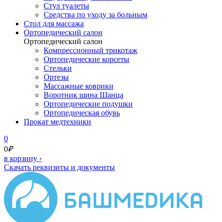
Стул туалеты
Средства по уходу за больным
Cтол для массажа
Ортопедический салон
Ортопедический салон
Компрессионный трикотаж
Ортопедические корсеты
Стельки
Ортезы
Массажные коврики
Воротник шина Шанца
Ортопедические подушки
Ортопедическая обувь
Прокат медтехники
0
0
₽
в корзину
›
Скачать реквизиты и документы