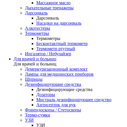
Массажное масло
Дыхательные тренажеры
Дарсонваль
Дарсонваль
Насадки на дарсонваль
Алкотестеры
Термометры
Термометры
Бесконтактный термометр
Термометр ртутный
Ингалятор / Небулайзер
Для врачей и больниц
Для врачей и больниц
Демеркуризационный комплект
Лампы для медицинских приборов
Шприцы
Дезинфицирующие средства
Дезинфицирующие средства
Дозаторы
Мистраль дезинфицирующее средство
Антисептик для рук
Фонендоскопы / Стетоскопы
Термо-сумки
УЗИ
УЗИ