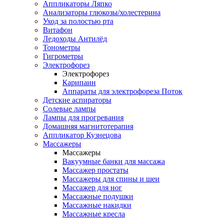
Аппликаторы Ляпко
Анализаторы глюкозы/холестерина
Уход за полостью рта
Витафон
Ледоходы Антилёд
Тонометры
Гигрометры
Электрофорез
Электрофорез
Карипаин
Аппараты для электрофореза Поток
Детские аспираторы
Солевые лампы
Лампы для прогревания
Домашняя магнитотерапия
Аппликатор Кузнецова
Массажеры
Массажеры
Вакуумные банки для массажа
Массажер простаты
Массажеры для спины и шеи
Массажер для ног
Массажные подушки
Массажные накидки
Массажные кресла