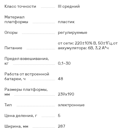
Класс точности
III средний
Материал
платформы
пластик
Опоры
регулируемые
от сети: 220±10% В, 50±1Гц,от
Питание
аккумулятора: 6В, 3,2 А*ч
Предел взвешивания,
кг
0,1–30
Работа от встроенной
батареи, ч
48
Размеры платформы,
мм
239х190
Тип
электронные
Цена деления, г
5
Ширина, мм
287