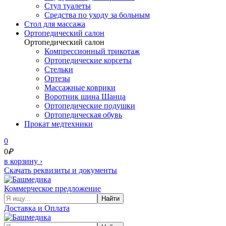
Стул туалеты
Средства по уходу за больным
Cтол для массажа
Ортопедический салон
Ортопедический салон
Компрессионный трикотаж
Ортопедические корсеты
Стельки
Ортезы
Массажные коврики
Воротник шина Шанца
Ортопедические подушки
Ортопедическая обувь
Прокат медтехники
0
0
₽
в корзину
›
Скачать реквизиты и документы
Коммерческое предложение
Найти
Доставка и Оплата