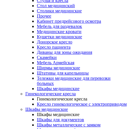
Cтулья и кресла
Стол медицинский
Столики медицинские
Прочее
Кабинет предрейсового осмотра
Мебель для раздевалок
Медицинские кровати
Кушетки медицинские
Донорское кресло
Кресло пациента
Диваны для зоны ожидания
Скамейки
Мебель Армейская
Ширмы медицинские
Штативы для капельницы
Тележки медицинские для перевозки
больных
Шкафы медицинские
Гинекологические кресла
Гинекологические кресла
Кресло гинекологическое с электроприводом
Шкафы медицинские
Шкафы медицинские
Шкафы для документов
Шкафы металлические с замком