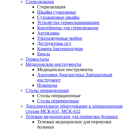
Стерилизация
Стерилизация
Шкафы сушильные
Сухожаровые шкафы
Устройства термосваривающие
Контейнеры для стерилизации
Автоклавы
Ультразвуковые мойки
Деструкторы игл
Камера бактерицидная
Биксы
Термостаты
Медицинские инструменты
Медицинские инструменты
Анатомия Диагностика Лаборатоный
инструмент
Ножницы
Столы операционные
Столы операционные
Столы перевязочные
Дополнительное оборудование к операционным
столам МСК-631, МСК-632
Тележки медицинские для перевозки больных
Тележки медицинские для перевозки
больных