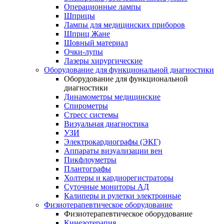
Операционные лампы
Шприцы
Лампы для медицинских приборов
Шприц Жане
Шовный материал
Очки-лупы
Лазеры хирургические
Оборудование для функциональной диагностики
Оборудование для функциональной
диагностики
Динамометры медицинские
Спирометры
Стресс системы
Визуальная диагностика
УЗИ
Электрокардиографы (ЭКГ)
Аппараты визуализации вен
Пикфлоуметры
Плантографы
Холтеры и кардиорегистраторы
Суточные мониторы АД
Калиперы и рулетки электронные
Физиотерапевтическое оборудование
Физиотерапевтическое оборудование
Кинезотерапия