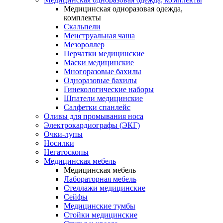
Медицинская одноразовая одежда,
комплекты
Скальпели
Менструальная чаша
Мезороллер
Перчатки медицинские
Маски медицинские
Многоразовые бахилы
Одноразовые бахилы
Гинекологические наборы
Шпатели медицинские
Салфетки спанлейс
Оливы для промывания носа
Электрокардиографы (ЭКГ)
Очки-лупы
Носилки
Негатоскопы
Медицинская мебель
Медицинская мебель
Лабораторная мебель
Стеллажи медицинские
Сейфы
Медицинские тумбы
Стойки медицинские