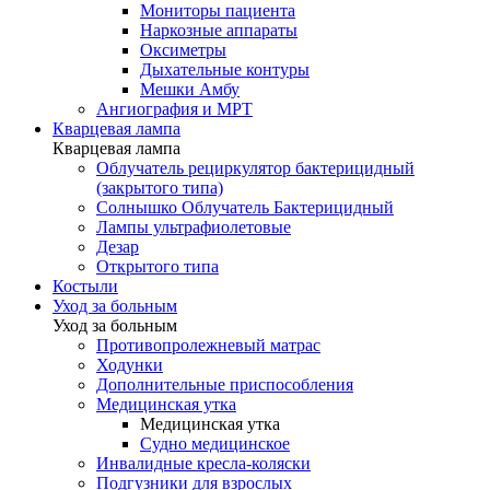
Мониторы пациента
Наркозные аппараты
Оксиметры
Дыхательные контуры
Мешки Амбу
Ангиография и МРТ
Кварцевая лампа
Кварцевая лампа
Облучатель рециркулятор бактерицидный
(закрытого типа)
Солнышко Облучатель Бактерицидный
Лампы ультрафиолетовые
Дезар
Открытого типа
Костыли
Уход за больным
Уход за больным
Противопролежневый матрас
Ходунки
Дополнительные приспособления
Медицинская утка
Медицинская утка
Судно медицинское
Инвалидные кресла-коляски
Подгузники для взрослых