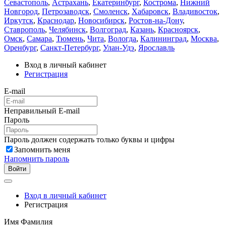
Севастополь
,
Астрахань
,
Екатеринбург
,
Кострома
,
Нижний
Новгород
,
Петрозаводск
,
Смоленск
,
Хабаровск
,
Владивосток
,
Иркутск
,
Краснодар
,
Новосибирск
,
Ростов-на-Дону
,
Ставрополь
,
Челябинск
,
Волгоград
,
Казань
,
Красноярск
,
Омск
,
Самара
,
Тюмень
,
Чита
,
Вологда
,
Калининград
,
Москва
,
Оренбург
,
Санкт-Петербург
,
Улан-Удэ
,
Ярославль
Вход в личный кабинет
Регистрация
E-mail
Неправильный E-mail
Пароль
Пароль должен содержать только буквы и цифры
Запомнить меня
Напомнить пароль
Войти
Вход в личный кабинет
Регистрация
Имя Фамилия