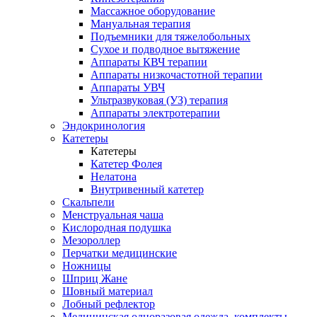
Массажное оборудование
Мануальная терапия
Подъемники для тяжелобольных
Сухое и подводное вытяжение
Аппараты КВЧ терапии
Аппараты низкочастотной терапии
Аппараты УВЧ
Ультразвуковая (УЗ) терапия
Аппараты электротерапии
Эндокринология
Катетеры
Катетеры
Катетер Фолея
Нелатона
Внутривенный катетер
Скальпели
Менструальная чаша
Кислородная подушка
Мезороллер
Перчатки медицинские
Ножницы
Шприц Жане
Шовный материал
Лобный рефлектор
Медицинская одноразовая одежда, комплекты