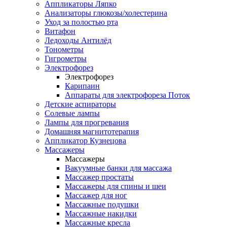
Аппликаторы Ляпко
Анализаторы глюкозы/холестерина
Уход за полостью рта
Витафон
Ледоходы Антилёд
Тонометры
Гигрометры
Электрофорез
Электрофорез
Карипаин
Аппараты для электрофореза Поток
Детские аспираторы
Солевые лампы
Лампы для прогревания
Домашняя магнитотерапия
Аппликатор Кузнецова
Массажеры
Массажеры
Вакуумные банки для массажа
Массажер простаты
Массажеры для спины и шеи
Массажер для ног
Массажные подушки
Массажные накидки
Массажные кресла