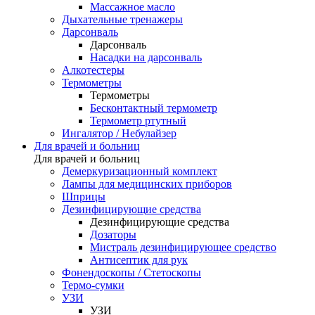
Массажное масло
Дыхательные тренажеры
Дарсонваль
Дарсонваль
Насадки на дарсонваль
Алкотестеры
Термометры
Термометры
Бесконтактный термометр
Термометр ртутный
Ингалятор / Небулайзер
Для врачей и больниц
Для врачей и больниц
Демеркуризационный комплект
Лампы для медицинских приборов
Шприцы
Дезинфицирующие средства
Дезинфицирующие средства
Дозаторы
Мистраль дезинфицирующее средство
Антисептик для рук
Фонендоскопы / Стетоскопы
Термо-сумки
УЗИ
УЗИ