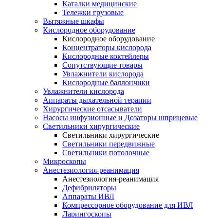
Каталки медицинские
Тележки грузовые
Вытяжные шкафы
Кислородное оборудование
Кислородное оборудование
Концентраторы кислорода
Кислородные коктейлеры
Сопутствующие товары
Увлажнители кислорода
Кислородные баллончики
Увлажнители кислорода
Аппараты дыхательной терапии
Хирургические отсасыватели
Насосы инфузионные и Дозаторы шприцевые
Светильники хирургические
Светильники хирургические
Светильники передвижные
Светильники потолочные
Микроскопы
Анестезиология-реанимация
Анестезиология-реанимация
Дефибриляторы
Аппараты ИВЛ
Компрессорное оборудование для ИВЛ
Ларингоскопы