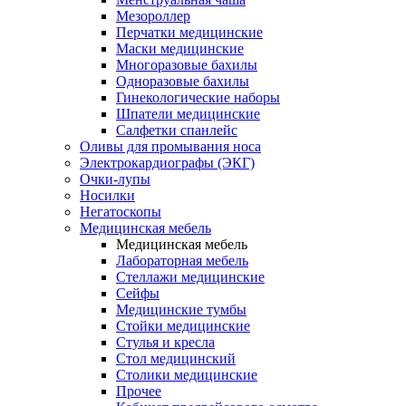
Мезороллер
Перчатки медицинские
Маски медицинские
Многоразовые бахилы
Одноразовые бахилы
Гинекологические наборы
Шпатели медицинские
Салфетки спанлейс
Оливы для промывания носа
Электрокардиографы (ЭКГ)
Очки-лупы
Носилки
Негатоскопы
Медицинская мебель
Медицинская мебель
Лабораторная мебель
Стеллажи медицинские
Сейфы
Медицинские тумбы
Стойки медицинские
Cтулья и кресла
Стол медицинский
Столики медицинские
Прочее