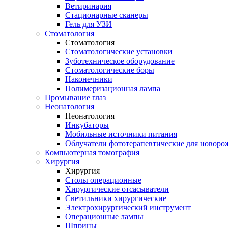
Ветиринария
Стационарные сканеры
Гель для УЗИ
Стоматология
Стоматология
Стоматологические установки
Зуботехническое оборудование
Стоматологические боры
Наконечники
Полимеризационная лампа
Промывание глаз
Неонатология
Неонатология
Инкубаторы
Мобильные источники питания
Облучатели фототерапевтические для новор
Компьютерная томография
Хирургия
Хирургия
Столы операционные
Хирургические отсасыватели
Светильники хирургические
Электрохирургический инструмент
Операционные лампы
Шприцы