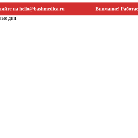
на
hello@bashmedica.ru
Внимание! Работаем толь
ные дни.