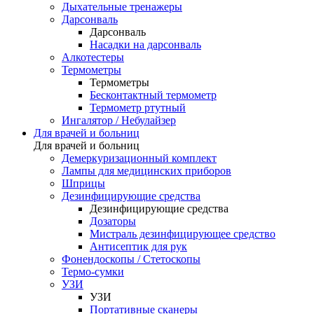
Дыхательные тренажеры
Дарсонваль
Дарсонваль
Насадки на дарсонваль
Алкотестеры
Термометры
Термометры
Бесконтактный термометр
Термометр ртутный
Ингалятор / Небулайзер
Для врачей и больниц
Для врачей и больниц
Демеркуризационный комплект
Лампы для медицинских приборов
Шприцы
Дезинфицирующие средства
Дезинфицирующие средства
Дозаторы
Мистраль дезинфицирующее средство
Антисептик для рук
Фонендоскопы / Стетоскопы
Термо-сумки
УЗИ
УЗИ
Портативные сканеры