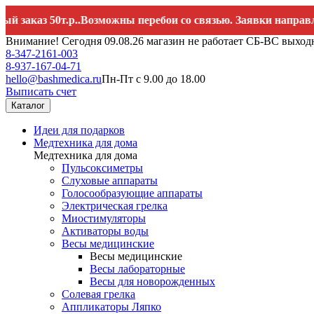
аз 50т.р..Возможны перебои со связью. Заявки направляйте 
Внимание! Сегодня 09.08.26 магазин не работает СБ-ВС выход
8-347-2161-003
8-937-167-04-71
hello@bashmedica.ru
Пн-Пт с 9.00 до 18.00
Выписать счет
Каталог
Идеи для подарков
Медтехника для дома
Медтехника для дома
Пульсоксиметры
Слуховые аппараты
Голосообразующие аппараты
Электрическая грелка
Миостимуляторы
Активаторы воды
Весы медицинские
Весы медицинские
Весы лабораторные
Весы для новорожденных
Солевая грелка
Аппликаторы Ляпко