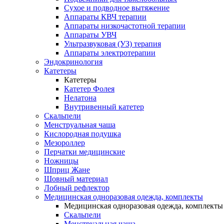
Сухое и подводное вытяжение
Аппараты КВЧ терапии
Аппараты низкочастотной терапии
Аппараты УВЧ
Ультразвуковая (УЗ) терапия
Аппараты электротерапии
Эндокринология
Катетеры
Катетеры
Катетер Фолея
Нелатона
Внутривенный катетер
Скальпели
Менструальная чаша
Кислородная подушка
Мезороллер
Перчатки медицинские
Ножницы
Шприц Жане
Шовный материал
Лобный рефлектор
Медицинская одноразовая одежда, комплекты
Медицинская одноразовая одежда, комплекты
Скальпели
Менструальная чаша