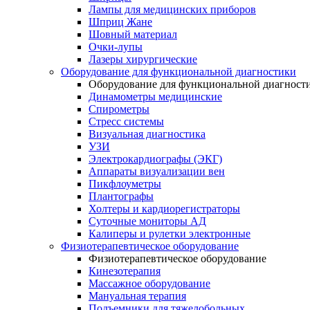
Лампы для медицинских приборов
Шприц Жане
Шовный материал
Очки-лупы
Лазеры хирургические
Оборудование для функциональной диагностики
Оборудование для функциональной диагност
Динамометры медицинские
Спирометры
Стресс системы
Визуальная диагностика
УЗИ
Электрокардиографы (ЭКГ)
Аппараты визуализации вен
Пикфлоуметры
Плантографы
Холтеры и кардиорегистраторы
Суточные мониторы АД
Калиперы и рулетки электронные
Физиотерапевтическое оборудование
Физиотерапевтическое оборудование
Кинезотерапия
Массажное оборудование
Мануальная терапия
Подъемники для тяжелобольных