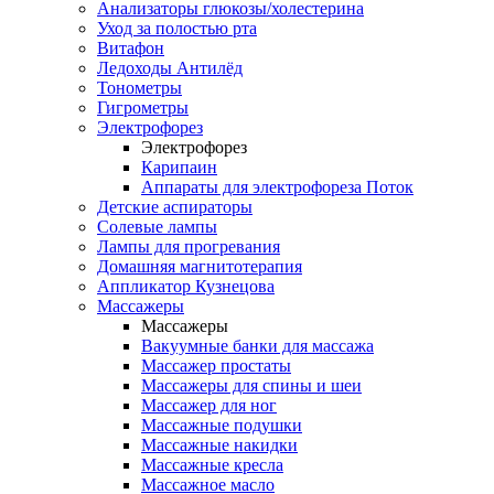
Анализаторы глюкозы/холестерина
Уход за полостью рта
Витафон
Ледоходы Антилёд
Тонометры
Гигрометры
Электрофорез
Электрофорез
Карипаин
Аппараты для электрофореза Поток
Детские аспираторы
Солевые лампы
Лампы для прогревания
Домашняя магнитотерапия
Аппликатор Кузнецова
Массажеры
Массажеры
Вакуумные банки для массажа
Массажер простаты
Массажеры для спины и шеи
Массажер для ног
Массажные подушки
Массажные накидки
Массажные кресла
Массажное масло