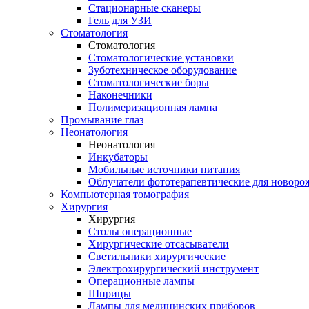
Стационарные сканеры
Гель для УЗИ
Стоматология
Стоматология
Стоматологические установки
Зуботехническое оборудование
Стоматологические боры
Наконечники
Полимеризационная лампа
Промывание глаз
Неонатология
Неонатология
Инкубаторы
Мобильные источники питания
Облучатели фототерапевтические для новор
Компьютерная томография
Хирургия
Хирургия
Столы операционные
Хирургические отсасыватели
Светильники хирургические
Электрохирургический инструмент
Операционные лампы
Шприцы
Лампы для медицинских приборов