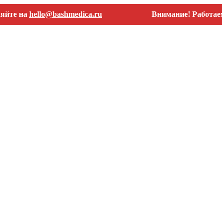
на
hello@bashmedica.ru
Внимание! Работаем толь