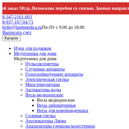
з 50т.р..Возможны перебои со связью. Заявки направляйте 
8-347-2161-003
8-937-167-04-71
hello@bashmedica.ru
Пн-Пт с 9.00 до 18.00
Выписать счет
Каталог
Идеи для подарков
Медтехника для дома
Медтехника для дома
Пульсоксиметры
Слуховые аппараты
Голосообразующие аппараты
Электрическая грелка
Миостимуляторы
Активаторы воды
Весы медицинские
Весы медицинские
Весы лабораторные
Весы для новорожденных
Солевая грелка
Аппликаторы Ляпко
Анализаторы глюкозы/холестерина