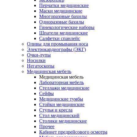
Перчатки медицинские
Маски медицинские
Многоразовые бахилы
Одноразовые бахилы
Гинекологические наборы
Шпатели медицинские
Салфетки спанлейс
Оливы для промывания носа
Электрокардиографы (ЭКГ)
Очки-лупы
Носилки
Негатоскопы
Медицинская мебель
Медицинская мебель
Лабораторная мебель
Стеллажи медицинские
Сейфы
Медицинские тумбы
Стойки медицинские
Cтулья и кресла
Стол медицинский
Столики медицинские
Прочее
Кабинет предрейсового осмотра