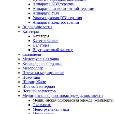
Аппараты КВЧ терапии
Аппараты низкочастотной терапии
Аппараты УВЧ
Ультразвуковая (УЗ) терапия
Аппараты электротерапии
Эндокринология
Катетеры
Катетеры
Катетер Фолея
Нелатона
Внутривенный катетер
Скальпели
Менструальная чаша
Кислородная подушка
Мезороллер
Перчатки медицинские
Ножницы
Шприц Жане
Шовный материал
Лобный рефлектор
Медицинская одноразовая одежда, комплекты
Медицинская одноразовая одежда, комплекты
Скальпели
Менструальная чаша
Мезороллер