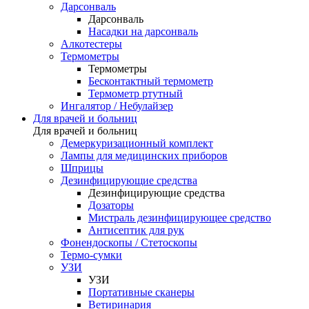
Дарсонваль
Дарсонваль
Насадки на дарсонваль
Алкотестеры
Термометры
Термометры
Бесконтактный термометр
Термометр ртутный
Ингалятор / Небулайзер
Для врачей и больниц
Для врачей и больниц
Демеркуризационный комплект
Лампы для медицинских приборов
Шприцы
Дезинфицирующие средства
Дезинфицирующие средства
Дозаторы
Мистраль дезинфицирующее средство
Антисептик для рук
Фонендоскопы / Стетоскопы
Термо-сумки
УЗИ
УЗИ
Портативные сканеры
Ветиринария