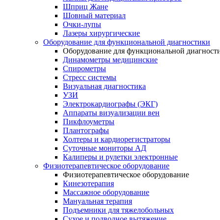
Шприц Жане
Шовный материал
Очки-лупы
Лазеры хирургические
Оборудование для функциональной диагностики
Оборудование для функциональной диагност
Динамометры медицинские
Спирометры
Стресс системы
Визуальная диагностика
УЗИ
Электрокардиографы (ЭКГ)
Аппараты визуализации вен
Пикфлоуметры
Плантографы
Холтеры и кардиорегистраторы
Суточные мониторы АД
Калиперы и рулетки электронные
Физиотерапевтическое оборудование
Физиотерапевтическое оборудование
Кинезотерапия
Массажное оборудование
Мануальная терапия
Подъемники для тяжелобольных
Сухое и подводное вытяжение