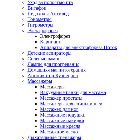
Уход за полостью рта
Витафон
Ледоходы Антилёд
Тонометры
Гигрометры
Электрофорез
Электрофорез
Карипаин
Аппараты для электрофореза Поток
Детские аспираторы
Солевые лампы
Лампы для прогревания
Домашняя магнитотерапия
Аппликатор Кузнецова
Массажеры
Массажеры
Вакуумные банки для массажа
Массажер простаты
Массажеры для спины и шеи
Массажер для ног
Массажные подушки
Массажные накидки
Массажные кресла
Массажное масло
Дыхательные тренажеры