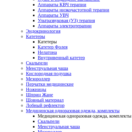
Аппараты КВЧ терапии
Аппараты низкочастотной терапии
Аппараты УВЧ
Ультразвуковая (УЗ) терапия
Аппараты электротерапии
Эндокринология
Катетеры
Катетеры
Катетер Фолея
Нелатона
Внутривенный катетер
Скальпели
Менструальная чаша
Кислородная подушка
Мезороллер
Перчатки медицинские
Ножницы
Шприц Жане
Шовный материал
Лобный рефлектор
Медицинская одноразовая одежда, комплекты
Медицинская одноразовая одежда, комплекты
Скальпели
Менструальная чаша
Мезороллер