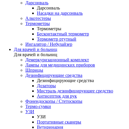
Дарсонваль
Дарсонваль
Насадки на дарсонваль
Алкотестеры
Термометры
Термометры
Бесконтактный термометр
Термометр ртутный
Ингалятор / Небулайзер
Для врачей и больниц
Для врачей и больниц
Демеркуризационный комплект
Лампы для медицинских приборов
Шприцы
Дезинфицирующие средства
Дезинфицирующие средства
Дозаторы
Мистраль дезинфицирующее средство
Антисептик для рук
Фонендоскопы / Стетоскопы
Термо-сумки
УЗИ
УЗИ
Портативные сканеры
Ветиринария