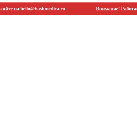
 на
hello@bashmedica.ru
Внимание! Работаем тол