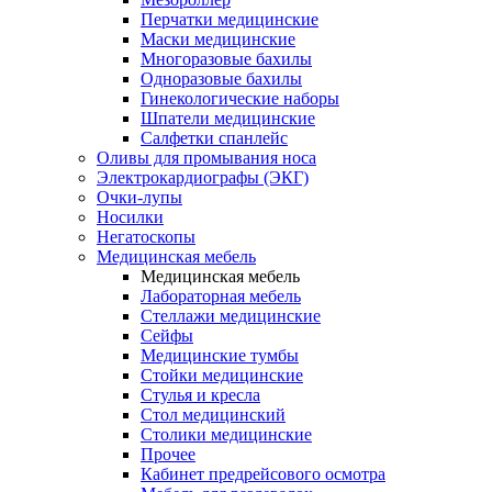
Перчатки медицинские
Маски медицинские
Многоразовые бахилы
Одноразовые бахилы
Гинекологические наборы
Шпатели медицинские
Салфетки спанлейс
Оливы для промывания носа
Электрокардиографы (ЭКГ)
Очки-лупы
Носилки
Негатоскопы
Медицинская мебель
Медицинская мебель
Лабораторная мебель
Стеллажи медицинские
Сейфы
Медицинские тумбы
Стойки медицинские
Cтулья и кресла
Стол медицинский
Столики медицинские
Прочее
Кабинет предрейсового осмотра