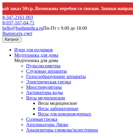
аз 50т.р..Возможны перебои со связью. Заявки направляйте
8-347-2161-003
8-937-167-04-71
hello@bashmedica.ru
Пн-Пт с 9.00 до 18.00
Выписать счет
Каталог
Идеи для подарков
Медтехника для дома
Медтехника для дома
Пульсоксиметры
Слуховые аппараты
Голосообразующие аппараты
Электрическая грелка
Миостимуляторы
Активаторы воды
Весы медицинские
Весы медицинские
Весы лабораторные
Весы для новорожденных
Солевая грелка
Аппликаторы Ляпко
Анализаторы глюкозы/холестерина