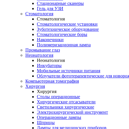
Стационарные сканеры
Гель для УЗИ
Стоматология
Стоматология
Стоматологические установки
Зуботехническое оборудование
Стоматологические боры
Наконечники
Полимеризационная лампа
Промывание глаз
Неонатология
Неонатология
Инкубаторы
Мобильные источники питания
Облучатели фототерапевтические для новор
Компьютерная томография
Хирургия
Хирургия
Столы операционные
Хирургические отсасыватели
Светильники хирургические
Электрохирургический инструмент
Операционные лампы
Шприцы
Лампы для медицинских приборов