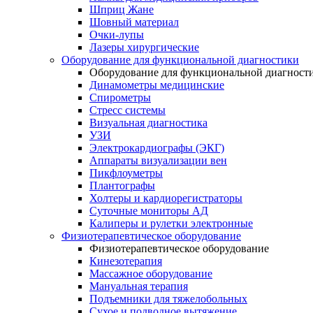
Шприц Жане
Шовный материал
Очки-лупы
Лазеры хирургические
Оборудование для функциональной диагностики
Оборудование для функциональной диагност
Динамометры медицинские
Спирометры
Стресс системы
Визуальная диагностика
УЗИ
Электрокардиографы (ЭКГ)
Аппараты визуализации вен
Пикфлоуметры
Плантографы
Холтеры и кардиорегистраторы
Суточные мониторы АД
Калиперы и рулетки электронные
Физиотерапевтическое оборудование
Физиотерапевтическое оборудование
Кинезотерапия
Массажное оборудование
Мануальная терапия
Подъемники для тяжелобольных
Сухое и подводное вытяжение