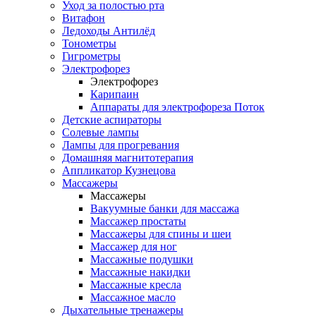
Уход за полостью рта
Витафон
Ледоходы Антилёд
Тонометры
Гигрометры
Электрофорез
Электрофорез
Карипаин
Аппараты для электрофореза Поток
Детские аспираторы
Солевые лампы
Лампы для прогревания
Домашняя магнитотерапия
Аппликатор Кузнецова
Массажеры
Массажеры
Вакуумные банки для массажа
Массажер простаты
Массажеры для спины и шеи
Массажер для ног
Массажные подушки
Массажные накидки
Массажные кресла
Массажное масло
Дыхательные тренажеры