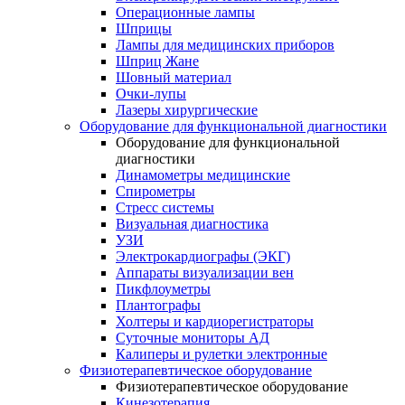
Операционные лампы
Шприцы
Лампы для медицинских приборов
Шприц Жане
Шовный материал
Очки-лупы
Лазеры хирургические
Оборудование для функциональной диагностики
Оборудование для функциональной
диагностики
Динамометры медицинские
Спирометры
Стресс системы
Визуальная диагностика
УЗИ
Электрокардиографы (ЭКГ)
Аппараты визуализации вен
Пикфлоуметры
Плантографы
Холтеры и кардиорегистраторы
Суточные мониторы АД
Калиперы и рулетки электронные
Физиотерапевтическое оборудование
Физиотерапевтическое оборудование
Кинезотерапия