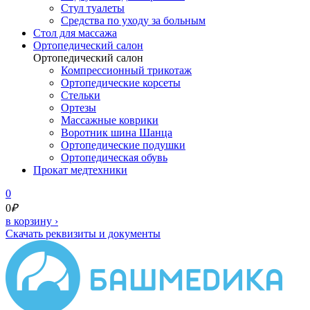
Стул туалеты
Средства по уходу за больным
Cтол для массажа
Ортопедический салон
Ортопедический салон
Компрессионный трикотаж
Ортопедические корсеты
Стельки
Ортезы
Массажные коврики
Воротник шина Шанца
Ортопедические подушки
Ортопедическая обувь
Прокат медтехники
0
0
₽
в корзину
›
Скачать реквизиты и документы