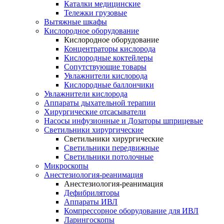
Каталки медицинские
Тележки грузовые
Вытяжные шкафы
Кислородное оборудование
Кислородное оборудование
Концентраторы кислорода
Кислородные коктейлеры
Сопутствующие товары
Увлажнители кислорода
Кислородные баллончики
Увлажнители кислорода
Аппараты дыхательной терапии
Хирургические отсасыватели
Насосы инфузионные и Дозаторы шприцевые
Светильники хирургические
Светильники хирургические
Светильники передвижные
Светильники потолочные
Микроскопы
Анестезиология-реанимация
Анестезиология-реанимация
Дефибриляторы
Аппараты ИВЛ
Компрессорное оборудование для ИВЛ
Ларингоскопы