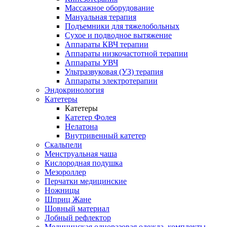
Массажное оборудование
Мануальная терапия
Подъемники для тяжелобольных
Сухое и подводное вытяжение
Аппараты КВЧ терапии
Аппараты низкочастотной терапии
Аппараты УВЧ
Ультразвуковая (УЗ) терапия
Аппараты электротерапии
Эндокринология
Катетеры
Катетеры
Катетер Фолея
Нелатона
Внутривенный катетер
Скальпели
Менструальная чаша
Кислородная подушка
Мезороллер
Перчатки медицинские
Ножницы
Шприц Жане
Шовный материал
Лобный рефлектор
Медицинская одноразовая одежда, комплекты