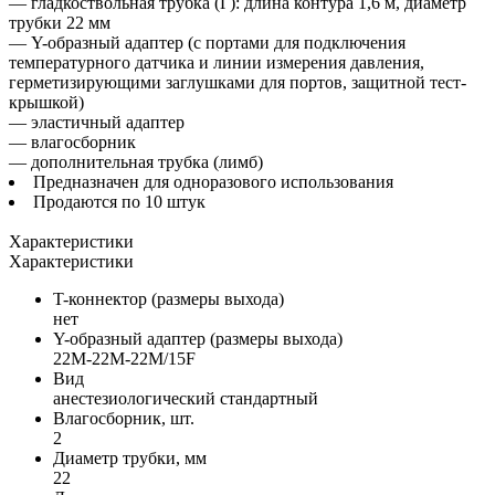
— гладкоствольная трубка (Г): длина контура 1,6 м, диаметр
трубки 22 мм
— Y-образный адаптер (с портами для подключения
температурного датчика и линии измерения давления,
герметизирующими заглушками для портов, защитной тест-
крышкой)
— эластичный адаптер
— влагосборник
— дополнительная трубка (лимб)
Предназначен для одноразового использования
Продаются по 10 штук
Характеристики
Характеристики
T-коннектор (размеры выхода)
нет
Y-образный адаптер (размеры выхода)
22M-22M-22M/15F
Вид
анестезиологический стандартный
Влагосборник, шт.
2
Диаметр трубки, мм
22