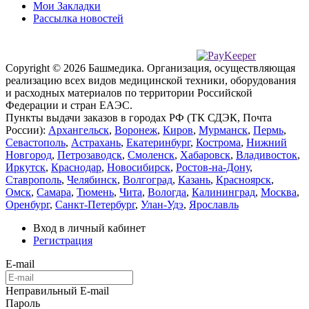
Мои Закладки
Рассылка новостей
Copyright © 2026 Башмедика.
Организация, осуществляющая
реализацию всех видов медицинской техники, оборудования
и расходных материалов по территории Российской
Федерации и стран ЕАЭС.
Пункты выдачи заказов в городах РФ (ТК СДЭК, Почта
России):
Архангельск
,
Воронеж
,
Киров
,
Мурманск
,
Пермь
,
Севастополь
,
Астрахань
,
Екатеринбург
,
Кострома
,
Нижний
Новгород
,
Петрозаводск
,
Смоленск
,
Хабаровск
,
Владивосток
,
Иркутск
,
Краснодар
,
Новосибирск
,
Ростов-на-Дону
,
Ставрополь
,
Челябинск
,
Волгоград
,
Казань
,
Красноярск
,
Омск
,
Самара
,
Тюмень
,
Чита
,
Вологда
,
Калининград
,
Москва
,
Оренбург
,
Санкт-Петербург
,
Улан-Удэ
,
Ярославль
Вход в личный кабинет
Регистрация
E-mail
Неправильный E-mail
Пароль