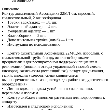
сегодня
450 ₽
Описание
Контур дыхательный Ассомедика 22М/1,6м, взрослый,
гладкоствольный, 2 влагосборника
Трубки вдох/выдох — 1/1 шт.
Эластичный адаптер — 4 шт.
Y-образный адаптер — 1 шт.
Влагосборник — 2 шт.
Дополнительная трубка (лимб) — 1 шт.
Инструкция по использованию
Контур дыхательный Ассомедика 22М/1,6м, взрослый, с
гладкоствольной трубкой и двумя влагосборниками
предназначен для респираторной поддержки пациента в
реанимации (подачи и отвода управляемой газовой смеси:
кислород, закись азота (веселящий газ), воздух для дыхания,
гелий, диоксид углерода, специальные смеси
вышеперечисленных газов, воздух для работы хирургического
оборудования)
Линии вдоха и выдоха устойчивы к сдавливанию,
перегибам и изломам
Контур снабжен типовыми разъемами для подключения к
аппарату
Изготовлен в следующем исполнении: