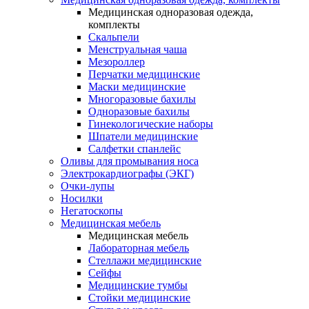
Медицинская одноразовая одежда,
комплекты
Скальпели
Менструальная чаша
Мезороллер
Перчатки медицинские
Маски медицинские
Многоразовые бахилы
Одноразовые бахилы
Гинекологические наборы
Шпатели медицинские
Салфетки спанлейс
Оливы для промывания носа
Электрокардиографы (ЭКГ)
Очки-лупы
Носилки
Негатоскопы
Медицинская мебель
Медицинская мебель
Лабораторная мебель
Стеллажи медицинские
Сейфы
Медицинские тумбы
Стойки медицинские