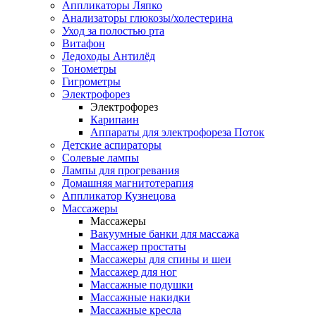
Аппликаторы Ляпко
Анализаторы глюкозы/холестерина
Уход за полостью рта
Витафон
Ледоходы Антилёд
Тонометры
Гигрометры
Электрофорез
Электрофорез
Карипаин
Аппараты для электрофореза Поток
Детские аспираторы
Солевые лампы
Лампы для прогревания
Домашняя магнитотерапия
Аппликатор Кузнецова
Массажеры
Массажеры
Вакуумные банки для массажа
Массажер простаты
Массажеры для спины и шеи
Массажер для ног
Массажные подушки
Массажные накидки
Массажные кресла