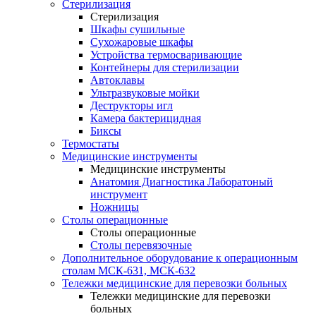
Стерилизация
Стерилизация
Шкафы сушильные
Сухожаровые шкафы
Устройства термосваривающие
Контейнеры для стерилизации
Автоклавы
Ультразвуковые мойки
Деструкторы игл
Камера бактерицидная
Биксы
Термостаты
Медицинские инструменты
Медицинские инструменты
Анатомия Диагностика Лаборатоный
инструмент
Ножницы
Столы операционные
Столы операционные
Столы перевязочные
Дополнительное оборудование к операционным
столам МСК-631, МСК-632
Тележки медицинские для перевозки больных
Тележки медицинские для перевозки
больных