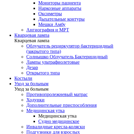
Мониторы пациента
Наркозные аппараты
Оксиметры
Дыхательные контуры
Мешки Амбу
Ангиография и МРТ
Кварцевая лампа
Кварцевая лампа
Облучатель рециркулятор бактерицидный
(закрытого типа)
Солнышко Облучатель Бактерицидный
Лампы ультрафиолетовые
Дезар
Открытого типа
Костыли
Уход за больным
Уход за больным
Противопролежневый матрас
Ходунки
Дополнительные приспособления
Медицинская утка
Медицинская утка
Судно медицинское
Инвалидные кресла-коляски
Подгузники для взрослых