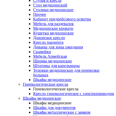
Cтулья и кресла
Стол медицинский
Столики медицинские
Прочее
Кабинет предрейсового осмотра
Мебель для раздевалок
Медицинские кровати
Кушетки медицинские
Донорское кресло
Кресло пациента
Диваны для зоны ожидания
Скамейки
Мебель Армейская
Ширмы медицинские
Штативы для капельницы
Тележки медицинские для перевозки
больных
Шкафы медицинские
Гинекологические кресла
Гинекологические кресла
Кресло гинекологическое с электроприводом
Шкафы медицинские
Шкафы медицинские
Шкафы для документов
Шкафы металлические с замком