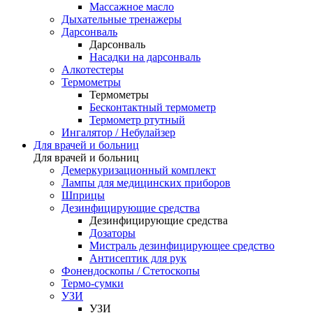
Массажное масло
Дыхательные тренажеры
Дарсонваль
Дарсонваль
Насадки на дарсонваль
Алкотестеры
Термометры
Термометры
Бесконтактный термометр
Термометр ртутный
Ингалятор / Небулайзер
Для врачей и больниц
Для врачей и больниц
Демеркуризационный комплект
Лампы для медицинских приборов
Шприцы
Дезинфицирующие средства
Дезинфицирующие средства
Дозаторы
Мистраль дезинфицирующее средство
Антисептик для рук
Фонендоскопы / Стетоскопы
Термо-сумки
УЗИ
УЗИ