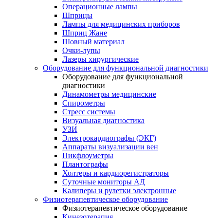
Операционные лампы
Шприцы
Лампы для медицинских приборов
Шприц Жане
Шовный материал
Очки-лупы
Лазеры хирургические
Оборудование для функциональной диагностики
Оборудование для функциональной
диагностики
Динамометры медицинские
Спирометры
Стресс системы
Визуальная диагностика
УЗИ
Электрокардиографы (ЭКГ)
Аппараты визуализации вен
Пикфлоуметры
Плантографы
Холтеры и кардиорегистраторы
Суточные мониторы АД
Калиперы и рулетки электронные
Физиотерапевтическое оборудование
Физиотерапевтическое оборудование
Кинезотерапия