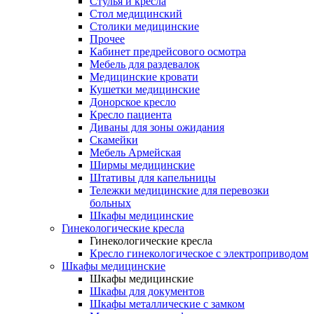
Cтулья и кресла
Стол медицинский
Столики медицинские
Прочее
Кабинет предрейсового осмотра
Мебель для раздевалок
Медицинские кровати
Кушетки медицинские
Донорское кресло
Кресло пациента
Диваны для зоны ожидания
Скамейки
Мебель Армейская
Ширмы медицинские
Штативы для капельницы
Тележки медицинские для перевозки
больных
Шкафы медицинские
Гинекологические кресла
Гинекологические кресла
Кресло гинекологическое с электроприводом
Шкафы медицинские
Шкафы медицинские
Шкафы для документов
Шкафы металлические с замком