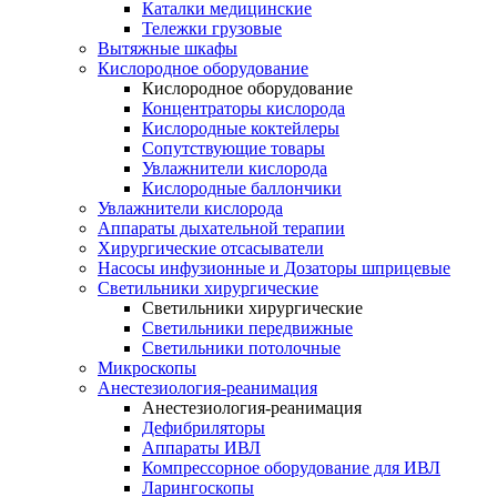
Каталки медицинские
Тележки грузовые
Вытяжные шкафы
Кислородное оборудование
Кислородное оборудование
Концентраторы кислорода
Кислородные коктейлеры
Сопутствующие товары
Увлажнители кислорода
Кислородные баллончики
Увлажнители кислорода
Аппараты дыхательной терапии
Хирургические отсасыватели
Насосы инфузионные и Дозаторы шприцевые
Светильники хирургические
Светильники хирургические
Светильники передвижные
Светильники потолочные
Микроскопы
Анестезиология-реанимация
Анестезиология-реанимация
Дефибриляторы
Аппараты ИВЛ
Компрессорное оборудование для ИВЛ
Ларингоскопы