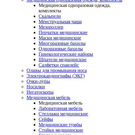
Медицинская одноразовая одежда,
комплекты
Скальпели
Менструальная чаша
Мезороллер
Перчатки медицинские
Маски медицинские
Многоразовые бахилы
Одноразовые бахилы
Гинекологические наборы
Шпатели медицинские
Салфетки спанлейс
Оливы для промывания носа
Электрокардиографы (ЭКГ)
Очки-лупы
Носилки
Негатоскопы
Медицинская мебель
Медицинская мебель
Лабораторная мебель
Стеллажи медицинские
Сейфы
Медицинские тумбы
Стойки медицинские