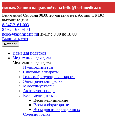
ю. Заявки направляйте на
hello@bashmedica.ru
В
Внимание! Сегодня 08.08.26 магазин не работает СБ-ВС
выходные дни.
8-347-2161-003
8-937-167-04-71
hello@bashmedica.ru
Пн-Пт с 9.00 до 18.00
Выписать счет
Каталог
Идеи для подарков
Медтехника для дома
Медтехника для дома
Пульсоксиметры
Слуховые аппараты
Голосообразующие аппараты
Электрическая грелка
Миостимуляторы
Активаторы воды
Весы медицинские
Весы медицинские
Весы лабораторные
Весы для новорожденных
Солевая грелка