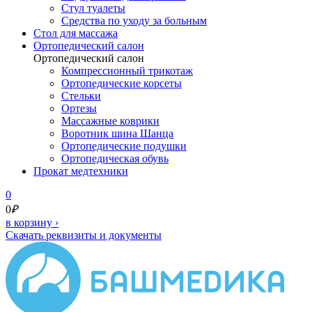
Стул туалеты
Средства по уходу за больным
Cтол для массажа
Ортопедический салон
Ортопедический салон
Компрессионный трикотаж
Ортопедические корсеты
Стельки
Ортезы
Массажные коврики
Воротник шина Шанца
Ортопедические подушки
Ортопедическая обувь
Прокат медтехники
0
0
₽
в корзину
›
Скачать реквизиты и документы