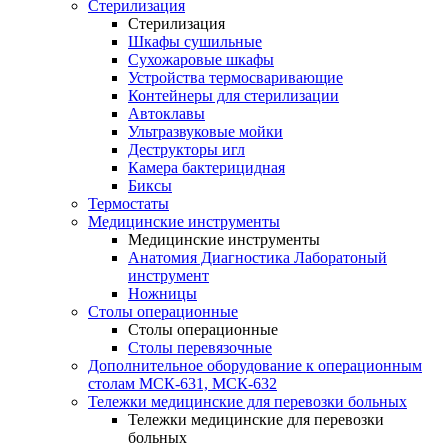
Стерилизация
Стерилизация
Шкафы сушильные
Сухожаровые шкафы
Устройства термосваривающие
Контейнеры для стерилизации
Автоклавы
Ультразвуковые мойки
Деструкторы игл
Камера бактерицидная
Биксы
Термостаты
Медицинские инструменты
Медицинские инструменты
Анатомия Диагностика Лаборатоный
инструмент
Ножницы
Столы операционные
Столы операционные
Столы перевязочные
Дополнительное оборудование к операционным
столам МСК-631, МСК-632
Тележки медицинские для перевозки больных
Тележки медицинские для перевозки
больных