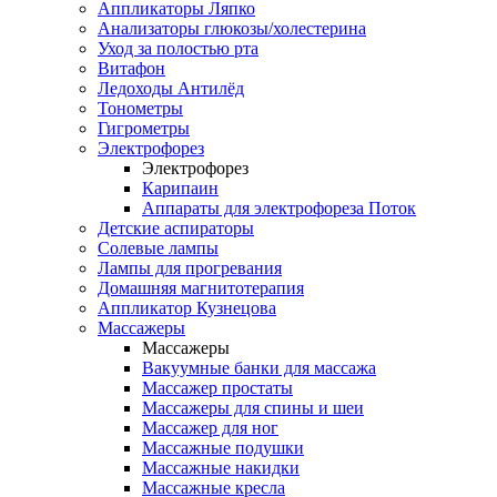
Аппликаторы Ляпко
Анализаторы глюкозы/холестерина
Уход за полостью рта
Витафон
Ледоходы Антилёд
Тонометры
Гигрометры
Электрофорез
Электрофорез
Карипаин
Аппараты для электрофореза Поток
Детские аспираторы
Солевые лампы
Лампы для прогревания
Домашняя магнитотерапия
Аппликатор Кузнецова
Массажеры
Массажеры
Вакуумные банки для массажа
Массажер простаты
Массажеры для спины и шеи
Массажер для ног
Массажные подушки
Массажные накидки
Массажные кресла