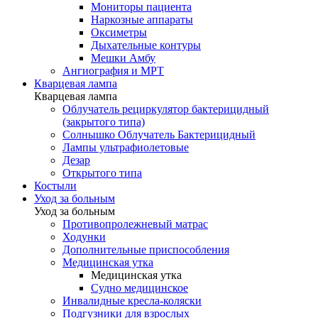
Мониторы пациента
Наркозные аппараты
Оксиметры
Дыхательные контуры
Мешки Амбу
Ангиография и МРТ
Кварцевая лампа
Кварцевая лампа
Облучатель рециркулятор бактерицидный
(закрытого типа)
Солнышко Облучатель Бактерицидный
Лампы ультрафиолетовые
Дезар
Открытого типа
Костыли
Уход за больным
Уход за больным
Противопролежневый матрас
Ходунки
Дополнительные приспособления
Медицинская утка
Медицинская утка
Судно медицинское
Инвалидные кресла-коляски
Подгузники для взрослых