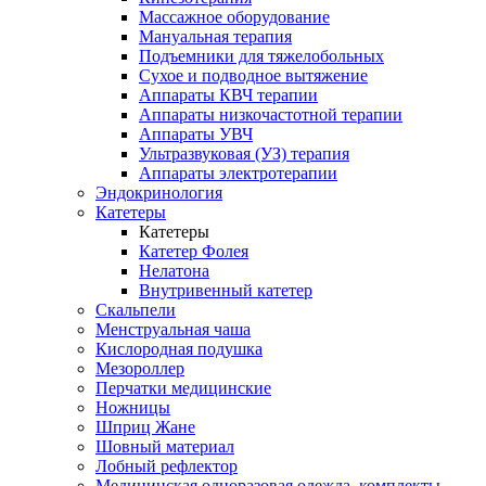
Массажное оборудование
Мануальная терапия
Подъемники для тяжелобольных
Сухое и подводное вытяжение
Аппараты КВЧ терапии
Аппараты низкочастотной терапии
Аппараты УВЧ
Ультразвуковая (УЗ) терапия
Аппараты электротерапии
Эндокринология
Катетеры
Катетеры
Катетер Фолея
Нелатона
Внутривенный катетер
Скальпели
Менструальная чаша
Кислородная подушка
Мезороллер
Перчатки медицинские
Ножницы
Шприц Жане
Шовный материал
Лобный рефлектор
Медицинская одноразовая одежда, комплекты