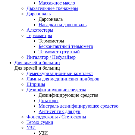
Массажное масло
Дыхательные тренажеры
Дарсонваль
Дарсонваль
Насадки на дарсонваль
Алкотестеры
Термометры
Термометры
Бесконтактный термометр
Термометр ртутный
Ингалятор / Небулайзер
Для врачей и больниц
Для врачей и больниц
Демеркуризационный комплект
Лампы для медицинских приборов
Шприцы
Дезинфицирующие средства
Дезинфицирующие средства
Дозаторы
Мистраль дезинфицирующее средство
Антисептик для рук
Фонендоскопы / Стетоскопы
Термо-сумки
УЗИ
УЗИ