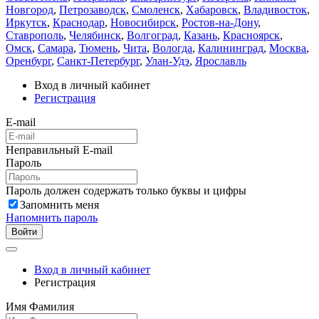
Новгород
,
Петрозаводск
,
Смоленск
,
Хабаровск
,
Владивосток
,
Иркутск
,
Краснодар
,
Новосибирск
,
Ростов-на-Дону
,
Ставрополь
,
Челябинск
,
Волгоград
,
Казань
,
Красноярск
,
Омск
,
Самара
,
Тюмень
,
Чита
,
Вологда
,
Калининград
,
Москва
,
Оренбург
,
Санкт-Петербург
,
Улан-Удэ
,
Ярославль
Вход в личный кабинет
Регистрация
E-mail
Неправильный E-mail
Пароль
Пароль должен содержать только буквы и цифры
Запомнить меня
Напомнить пароль
Войти
Вход в личный кабинет
Регистрация
Имя Фамилия