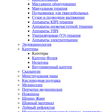
Массажное оборудование
Мануальная терапия
Подъемники для тяжелобольных
Сухое и подводное вытяжение
Аппараты КВЧ терапии
Аппараты низкочастотной терапии
Аппараты УВЧ
Ультразвуковая (УЗ) терапия
Аппараты электротерапии
Эндокринология
Катетеры
Катетеры
Катетер Фолея
Нелатона
Внутривенный катетер
Скальпели
Менструальная чаша
Кислородная подушка
Мезороллер
Перчатки медицинские
Ножницы
Шприц Жане
Шовный материал
Лобный рефлектор
Медицинская одноразовая одежда, комплекты