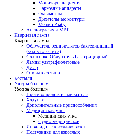
Мониторы пациента
Наркозные аппараты
Оксиметры
Дыхательные контуры
Мешки Амбу
Ангиография и МРТ
Кварцевая лампа
Кварцевая лампа
Облучатель рециркулятор бактерицидный
(закрытого типа)
Солнышко Облучатель Бактерицидный
Лампы ультрафиолетовые
Дезар
Открытого типа
Костыли
Уход за больным
Уход за больным
Противопролежневый матрас
Ходунки
Дополнительные приспособления
Медицинская утка
Медицинская утка
Судно медицинское
Инвалидные кресла-коляски
Подгузники для взрослых