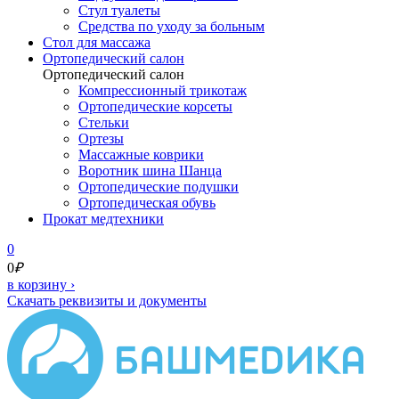
Стул туалеты
Средства по уходу за больным
Cтол для массажа
Ортопедический салон
Ортопедический салон
Компрессионный трикотаж
Ортопедические корсеты
Стельки
Ортезы
Массажные коврики
Воротник шина Шанца
Ортопедические подушки
Ортопедическая обувь
Прокат медтехники
0
0
₽
в корзину
›
Скачать реквизиты и документы