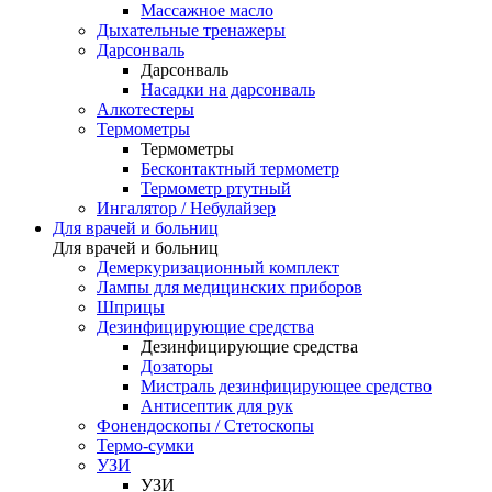
Массажное масло
Дыхательные тренажеры
Дарсонваль
Дарсонваль
Насадки на дарсонваль
Алкотестеры
Термометры
Термометры
Бесконтактный термометр
Термометр ртутный
Ингалятор / Небулайзер
Для врачей и больниц
Для врачей и больниц
Демеркуризационный комплект
Лампы для медицинских приборов
Шприцы
Дезинфицирующие средства
Дезинфицирующие средства
Дозаторы
Мистраль дезинфицирующее средство
Антисептик для рук
Фонендоскопы / Стетоскопы
Термо-сумки
УЗИ
УЗИ