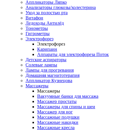
Аппликаторы Ляпко
Анализаторы глюкозы/холестерина
Уход за полостью рта
Витафон
Ледоходы Антилёд
Тонометры
Гигрометры
Электрофорез
Электрофорез
Карипаин
Аппараты для электрофореза Поток
Детские аспираторы
Солевые лампы
Лампы для прогревания
Домашняя магнитотерапия
Аппликатор Кузнецова
Массажеры
Массажеры
Вакуумные банки для массажа
Массажер простаты
Массажеры для спины и шеи
Массажер для ног
Массажные подушки
Массажные накидки
Массажные кресла