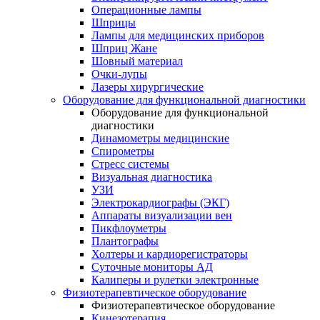
Операционные лампы
Шприцы
Лампы для медицинских приборов
Шприц Жане
Шовный материал
Очки-лупы
Лазеры хирургические
Оборудование для функциональной диагностики
Оборудование для функциональной
диагностики
Динамометры медицинские
Спирометры
Стресс системы
Визуальная диагностика
УЗИ
Электрокардиографы (ЭКГ)
Аппараты визуализации вен
Пикфлоуметры
Плантографы
Холтеры и кардиорегистраторы
Суточные мониторы АД
Калиперы и рулетки электронные
Физиотерапевтическое оборудование
Физиотерапевтическое оборудование
Кинезотерапия