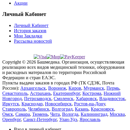
Акции
Личный Кабинет
Личный Кабинет
История заказов
Мои Закладки
Рассылка новостей
Copyright © 2026 Башмедика.
Организация, осуществляющая
реализацию всех видов медицинской техники, оборудования
и расходных материалов по территории Российской
Федерации и стран ЕАЭС.
Пункты выдачи заказов в городах РФ (ТК СДЭК, Почта
России):
Архангельск
,
Воронеж
,
Киров
,
Мурманск
,
Пермь
,
Севастополь
,
Астрахань
,
Екатеринбург
,
Кострома
,
Нижний
Новгород
,
Петрозаводск
,
Смоленск
,
Хабаровск
,
Владивосток
,
Иркутск
,
Краснодар
,
Новосибирск
,
Ростов-на-Дону
,
Ставрополь
,
Челябинск
,
Волгоград
,
Казань
,
Красноярск
,
Омск
,
Самара
,
Тюмень
,
Чита
,
Вологда
,
Калининград
,
Москва
,
Оренбург
,
Санкт-Петербург
,
Улан-Удэ
,
Ярославль
Вход в личный кабинет