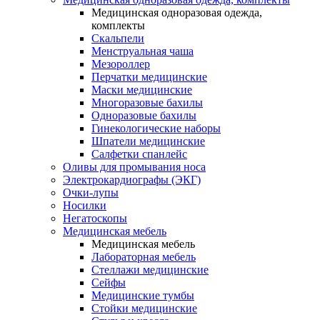
Медицинская одноразовая одежда,
комплекты
Скальпели
Менструальная чаша
Мезороллер
Перчатки медицинские
Маски медицинские
Многоразовые бахилы
Одноразовые бахилы
Гинекологические наборы
Шпатели медицинские
Салфетки спанлейс
Оливы для промывания носа
Электрокардиографы (ЭКГ)
Очки-лупы
Носилки
Негатоскопы
Медицинская мебель
Медицинская мебель
Лабораторная мебель
Стеллажи медицинские
Сейфы
Медицинские тумбы
Стойки медицинские