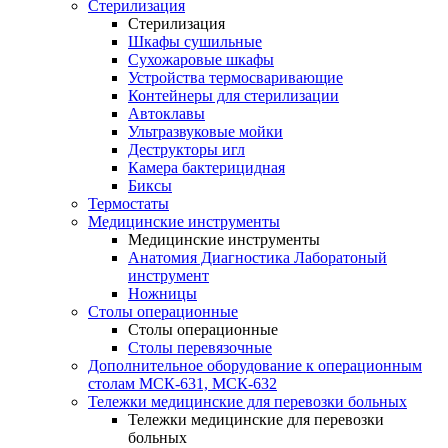
Стерилизация
Стерилизация
Шкафы сушильные
Сухожаровые шкафы
Устройства термосваривающие
Контейнеры для стерилизации
Автоклавы
Ультразвуковые мойки
Деструкторы игл
Камера бактерицидная
Биксы
Термостаты
Медицинские инструменты
Медицинские инструменты
Анатомия Диагностика Лаборатоный
инструмент
Ножницы
Столы операционные
Столы операционные
Столы перевязочные
Дополнительное оборудование к операционным
столам МСК-631, МСК-632
Тележки медицинские для перевозки больных
Тележки медицинские для перевозки
больных