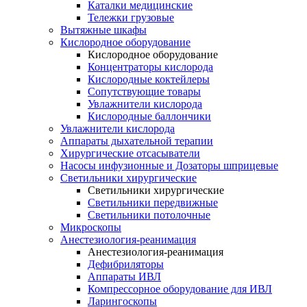
Каталки медицинские
Тележки грузовые
Вытяжные шкафы
Кислородное оборудование
Кислородное оборудование
Концентраторы кислорода
Кислородные коктейлеры
Сопутствующие товары
Увлажнители кислорода
Кислородные баллончики
Увлажнители кислорода
Аппараты дыхательной терапии
Хирургические отсасыватели
Насосы инфузионные и Дозаторы шприцевые
Светильники хирургические
Светильники хирургические
Светильники передвижные
Светильники потолочные
Микроскопы
Анестезиология-реанимация
Анестезиология-реанимация
Дефибриляторы
Аппараты ИВЛ
Компрессорное оборудование для ИВЛ
Ларингоскопы