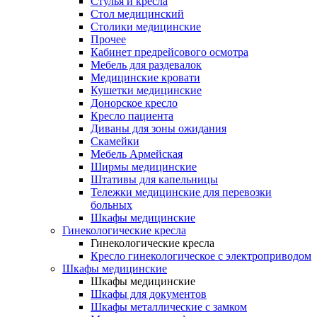
Cтулья и кресла
Стол медицинский
Столики медицинские
Прочее
Кабинет предрейсового осмотра
Мебель для раздевалок
Медицинские кровати
Кушетки медицинские
Донорское кресло
Кресло пациента
Диваны для зоны ожидания
Скамейки
Мебель Армейская
Ширмы медицинские
Штативы для капельницы
Тележки медицинские для перевозки
больных
Шкафы медицинские
Гинекологические кресла
Гинекологические кресла
Кресло гинекологическое с электроприводом
Шкафы медицинские
Шкафы медицинские
Шкафы для документов
Шкафы металлические с замком